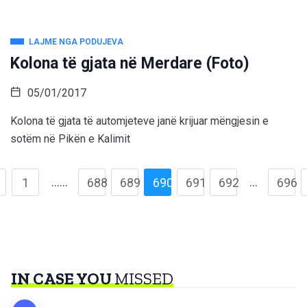
LAJME NGA PODUJEVA
Kolona të gjata në Merdare (Foto)
05/01/2017
Kolona të gjata të automjeteve janë krijuar mëngjesin e
sotëm në Pikën e Kalimit
……
…
1
688
689
690
691
692
696
IN CASE YOU
MISSED