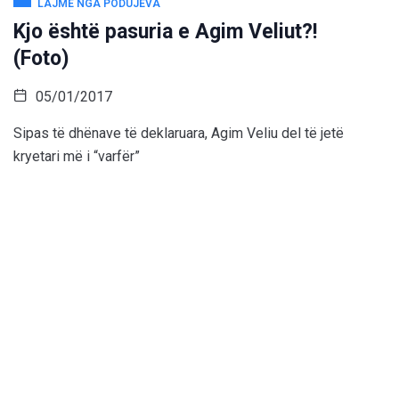
LAJME NGA PODUJEVA
Kjo është pasuria e Agim Veliut?!
(Foto)
05/01/2017
Sipas të dhënave të deklaruara, Agim Veliu del të jetë
kryetari më i “varfër”