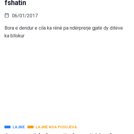
fshatin
06/01/2017
Bora e dendur e cila ka rënë pa ndërprerje gjatë dy ditëve
ka bllokur
LAJME
LAJME NGA PODUJEVA