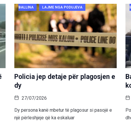
BALLINA
LAJME NGA PODUJEVA
ë
Policia jep detaje për plagosjen e
B
dy
k
27/07/2026
Dy persona kanë mbetur të plagosur si pasojë e
Po
një përleshjeje që ka eskaluar
dh