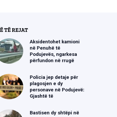
Ë TË REJAT
Aksidentohet kamioni
në Penuhë të
Podujevës, ngarkesa
përfundon në rrugë
Policia jep detaje për
plagosjen e dy
personave në Podujevë:
Gjashtë të
Bastisen dy shtëpi në