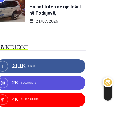
Hajnat futen në një lokal
në Podujevë,
21/07/2026
NA
NDIQNI
21.1K
LIKES
2K
FOLLOWERS
4K
SUBSCRIBERS