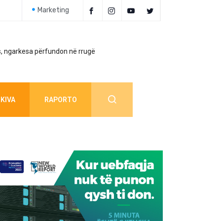
Marketing
, ngarkesa përfundon në rrugë
Policia jep detaj
KIVA
RAPORTO