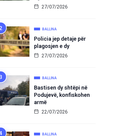
27/07/2026
BALLINA
Policia jep detaje për
plagosjen e dy
27/07/2026
BALLINA
Bastisen dy shtëpi në
Podujevë, konfiskohen
armë
22/07/2026
BALLINA