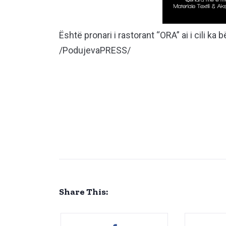
Është pronari i rastorant “ORA” ai i cili ka
/PodujevaPRESS/
Share This: