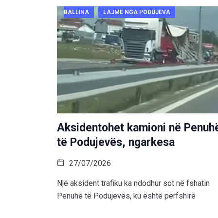
BALLINA
LAJME NGA PODUJEVA
Aksidentohet kamioni në Penuh
të Podujevës, ngarkesa
27/07/2026
Një aksident trafiku ka ndodhur sot në fshatin
Penuhë të Podujevës, ku është përfshirë