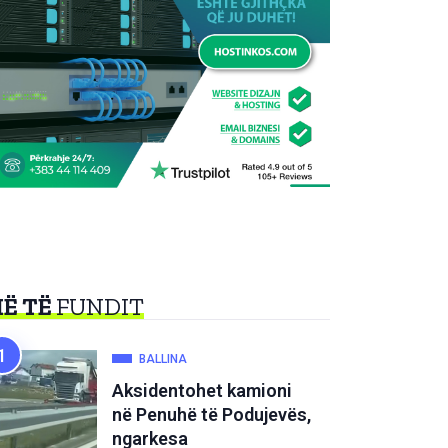
Ë TË
FUNDIT
BALLINA
Aksidentohet kamioni
në Penuhë të Podujevës,
ngarkesa