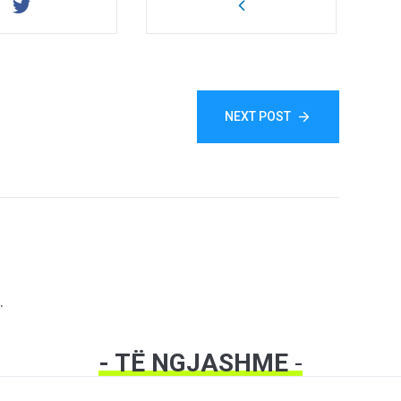
NEXT POST
.
- TË NGJASHME
-