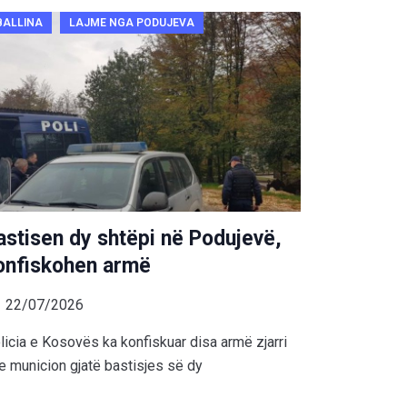
BALLINA
LAJME NGA PODUJEVA
astisen dy shtëpi në Podujevë,
onfiskohen armë
22/07/2026
licia e Kosovës ka konfiskuar disa armë zjarri
e municion gjatë bastisjes së dy