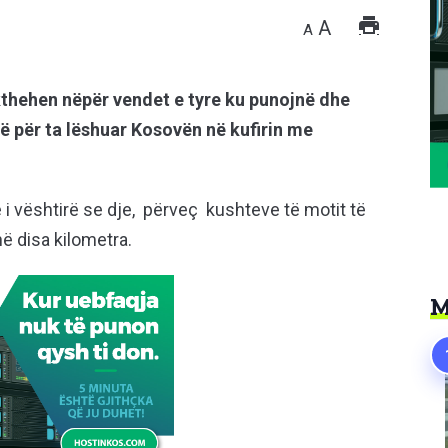
A
A
 kthehen nëpër vendet e tyre ku punojnë dhe
ë për ta lëshuar Kosovën në kufirin me
i vështirë se dje, përveç kushteve të motit të
në disa kilometra.
M