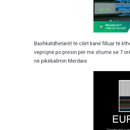
Bashkatdhetarët të cilët kanë filluar të k
veprojnë po presin për me shume se 7 orë
në pikëkalimin Merdare.