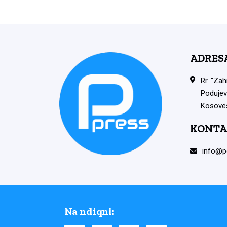
ADRES
Rr. "Zah
Podujev
Kosovë
KONTA
info@p
Na ndiqni: