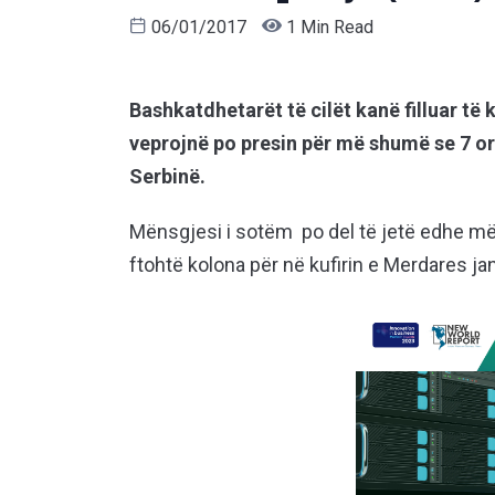
06/01/2017
1 Min Read
Bashkatdhetarët të cilët kanë filluar të
veprojnë po presin për më shumë se 7 or
Serbinë.
Mënsgjesi i sotëm po del të jetë edhe më 
ftohtë kolona për në kufirin e Merdares ja