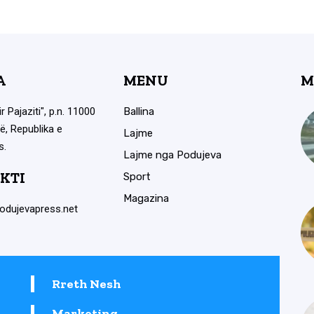
A
MENU
M
ir Pajaziti", p.n. 11000
Ballina
ë, Republika e
Lajme
s.
Lajme nga Podujeva
KTI
Sport
Magazina
odujevapress.net
Rreth Nesh
Marketing