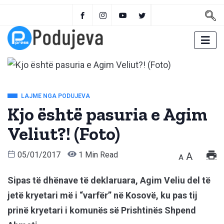
LAJME NGA PODUJEVA
Kjo është pasuria e Agim
Veliut?! (Foto)
05/01/2017
1 Min Read
A
A
Sipas të dhënave të deklaruara, Agim Veliu del të
jetë kryetari më i “varfër” në Kosovë, ku pas tij
prinë kryetari i komunës së Prishtinës Shpend