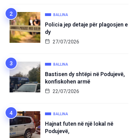
BALLINA
Policia jep detaje për plagosjen e
dy
27/07/2026
BALLINA
Bastisen dy shtëpi në Podujevë,
konfiskohen armë
22/07/2026
BALLINA
Hajnat futen në një lokal në
Podujevë,