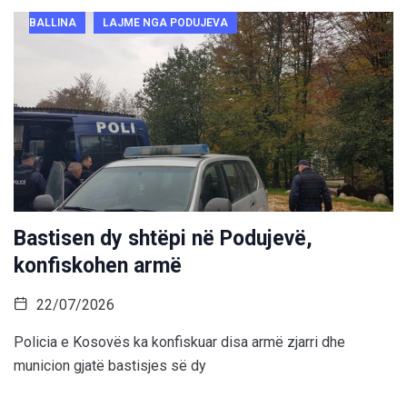
BALLINA
LAJME NGA PODUJEVA
Bastisen dy shtëpi në Podujevë,
konfiskohen armë
22/07/2026
Policia e Kosovës ka konfiskuar disa armë zjarri dhe
municion gjatë bastisjes së dy