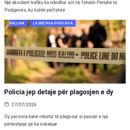
Një aksident trafiku ka ndodhur sot në fshatin Penuhë të
Podujevës, ku është përfshirë
BALLINA
LAJME NGA PODUJEVA
Policia jep detaje për plagosjen e dy
27/07/2026
Dy persona kanë mbetur të plagosur si pasojë e një
përleshjeje që ka eskaluar