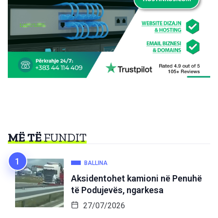
MË TË
FUNDIT
BALLINA
Aksidentohet kamioni në Penuhë
të Podujevës, ngarkesa
27/07/2026