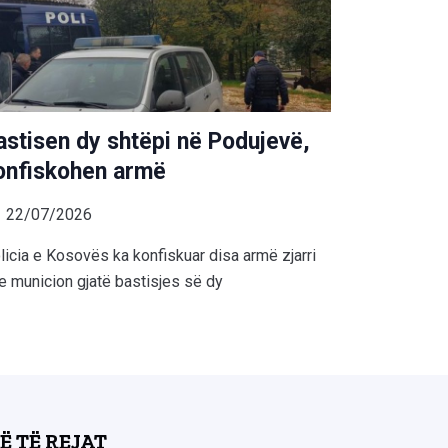
astisen dy shtëpi në Podujevë,
onfiskohen armë
22/07/2026
licia e Kosovës ka konfiskuar disa armë zjarri
e municion gjatë bastisjes së dy
Ë TË REJAT