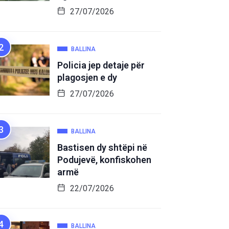
27/07/2026
BALLINA
Policia jep detaje për
plagosjen e dy
27/07/2026
BALLINA
Bastisen dy shtëpi në
Podujevë, konfiskohen
armë
22/07/2026
BALLINA