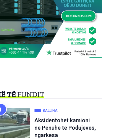
Ë TË
FUNDIT
BALLINA
Aksidentohet kamioni
në Penuhë të Podujevës,
ngarkesa