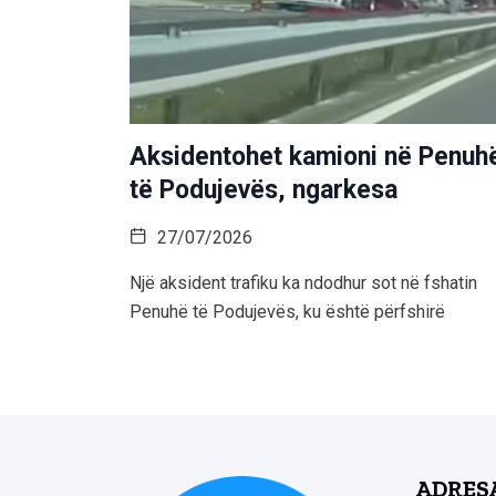
Aksidentohet kamioni në Penuh
të Podujevës, ngarkesa
27/07/2026
Një aksident trafiku ka ndodhur sot në fshatin
Penuhë të Podujevës, ku është përfshirë
ADRES