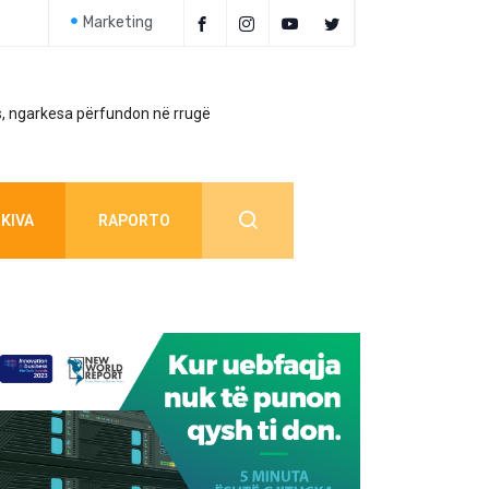
Marketing
, ngarkesa përfundon në rrugë
Policia jep detaj
KIVA
RAPORTO