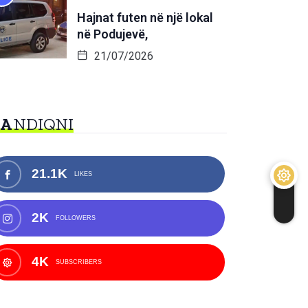
Hajnat futen në një lokal
në Podujevë,
21/07/2026
NA
NDIQNI
21.1K
LIKES
2K
FOLLOWERS
4K
SUBSCRIBERS