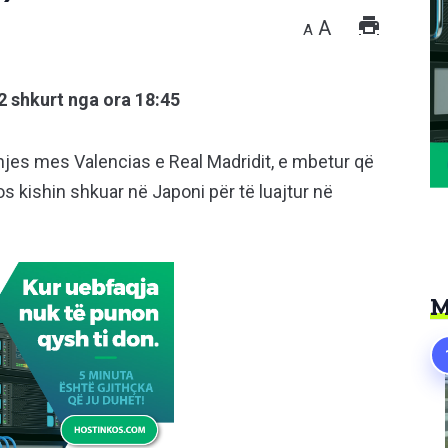
A
A
2 shkurt nga ora 18:45
hjes mes Valencias e Real Madridit, e mbetur që
ncos kishin shkuar në Japoni për të luajtur në
M