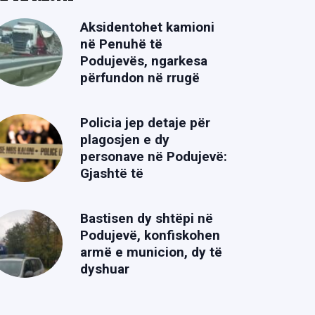
Aksidentohet kamioni
në Penuhë të
Podujevës, ngarkesa
përfundon në rrugë
Policia jep detaje për
plagosjen e dy
personave në Podujevë:
Gjashtë të
Bastisen dy shtëpi në
Podujevë, konfiskohen
armë e municion, dy të
dyshuar