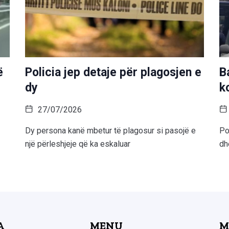
ë
Policia jep detaje për plagosjen e
B
dy
k
27/07/2026
Dy persona kanë mbetur të plagosur si pasojë e
Po
një përleshjeje që ka eskaluar
dh
A
MENU
M