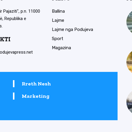
ir Pajaziti", p.n. 11000
Ballina
ë, Republika e
Lajme
s.
Lajme nga Podujeva
KTI
Sport
Magazina
odujevapress.net
Rreth Nesh
Marketing