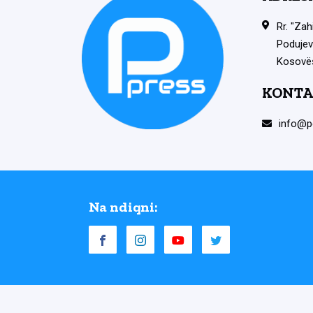
Rr. "Zah
Podujev
Kosovë
KONTA
info@p
Na ndiqni: