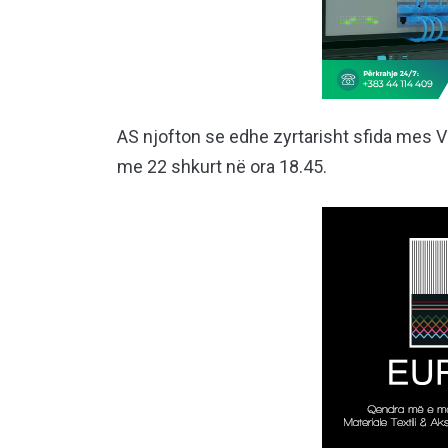
AS njofton se edhe zyrtarisht sfida mes Va
me 22 shkurt në ora 18.45.