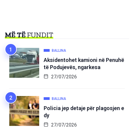
MË TË
FUNDIT
BALLINA
Aksidentohet kamioni në Penuhë
të Podujevës, ngarkesa
27/07/2026
BALLINA
Policia jep detaje për plagosjen e
dy
27/07/2026