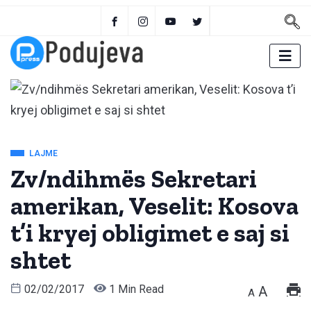
LAJME
Zv/ndihmës Sekretari
amerikan, Veselit: Kosova
t’i kryej obligimet e saj si
shtet
02/02/2017
1 Min Read
A
A