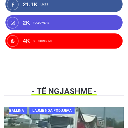
21.1K
LIKES
2K
FOLLOWERS
4K
SUBSCRIBERS
- TË NGJASHME
-
BALLINA
LAJME NGA PODUJEVA