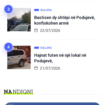
BALLINA
Bastisen dy shtëpi në Podujevë,
konfiskohen armë
22/07/2026
BALLINA
Hajnat futen në një lokal në
Podujevë,
21/07/2026
NA
NDIQNI