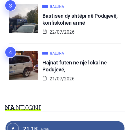
BALLINA
Bastisen dy shtëpi në Podujevë,
konfiskohen armë
22/07/2026
BALLINA
Hajnat futen në një lokal në
Podujevë,
21/07/2026
NA
NDIQNI
21.1K
LIKES