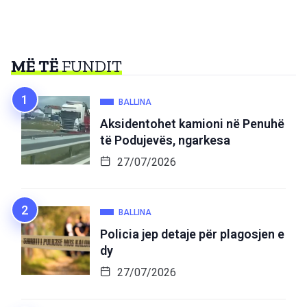
MË TË
FUNDIT
BALLINA
Aksidentohet kamioni në Penuhë
të Podujevës, ngarkesa
27/07/2026
BALLINA
Policia jep detaje për plagosjen e
dy
27/07/2026