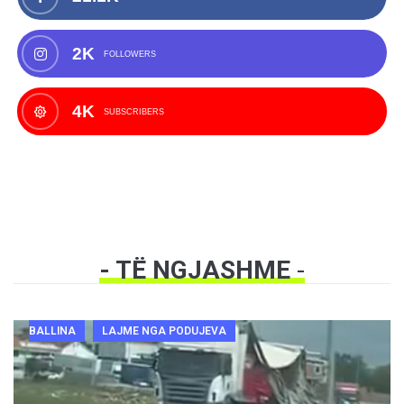
2K
FOLLOWERS
4K
SUBSCRIBERS
- TË NGJASHME
-
BALLINA
LAJME NGA PODUJEVA