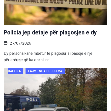
Policia jep detaje për plagosjen e dy
27/07/2026
Dy persona kanë mbetur të plagosur si pasojë e një
përleshjeje që ka eskaluar
BALLINA
LAJME NGA PODUJEVA