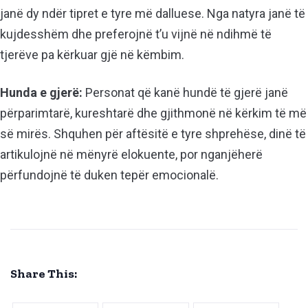
janë dy ndër tipret e tyre më dalluese. Nga natyra janë të
kujdesshëm dhe preferojnë t’u vijnë në ndihmë të
tjerëve pa kërkuar gjë në këmbim.
Hunda e gjerë:
Personat që kanë hundë të gjerë janë
përparimtarë, kureshtarë dhe gjithmonë në kërkim të më
së mirës. Shquhen për aftësitë e tyre shprehëse, dinë të
artikulojnë në mënyrë elokuente, por nganjëherë
përfundojnë të duken tepër emocionalë.
Share This: