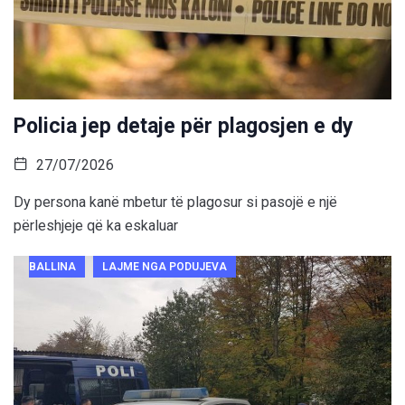
Policia jep detaje për plagosjen e dy
27/07/2026
Dy persona kanë mbetur të plagosur si pasojë e një
përleshjeje që ka eskaluar
BALLINA
LAJME NGA PODUJEVA