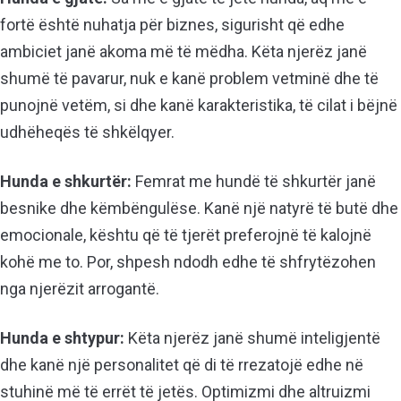
fortë është nuhatja për biznes, sigurisht që edhe
ambiciet janë akoma më të mëdha. Këta njerëz janë
shumë të pavarur, nuk e kanë problem vetminë dhe të
punojnë vetëm, si dhe kanë karakteristika, të cilat i bëjnë
udhëheqës të shkëlqyer.
Hunda e shkurtër:
Femrat me hundë të shkurtër janë
besnike dhe këmbëngulëse. Kanë një natyrë të butë dhe
emocionale, kështu që të tjerët preferojnë të kalojnë
kohë me to. Por, shpesh ndodh edhe të shfrytëzohen
nga njerëzit arrogantë.
Hunda e shtypur:
Këta njerëz janë shumë inteligjentë
dhe kanë një personalitet që di të rrezatojë edhe në
stuhinë më të errët të jetës. Optimizmi dhe altruizmi