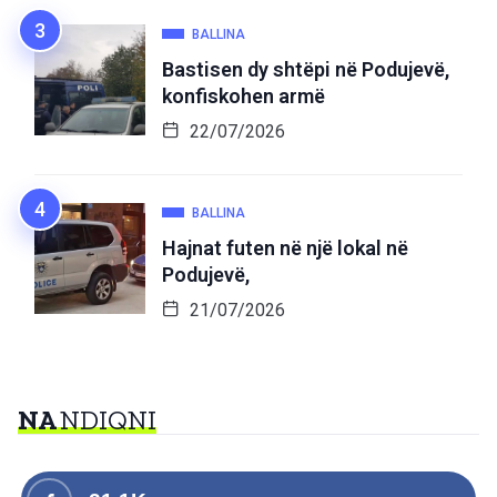
BALLINA
Bastisen dy shtëpi në Podujevë,
konfiskohen armë
22/07/2026
BALLINA
Hajnat futen në një lokal në
Podujevë,
21/07/2026
NA
NDIQNI