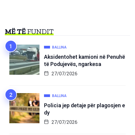
MË TË
FUNDIT
BALLINA
Aksidentohet kamioni në Penuhë
të Podujevës, ngarkesa
27/07/2026
BALLINA
Policia jep detaje për plagosjen e
dy
27/07/2026