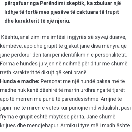
përqafuar nga Perëndimi skeptik, ka zbuluar një
lidhje të fortë mes pjesëve të caktuara të trupit
dhe karakterit të një njeriu.
Kështu, analizimi me imtësi i ngjyrës së syve,i duarve,
këmbëve, apo dhe grupit të gjakut janë disa mënyra që
janë përdorur deri tani për identifikimin e personalitetit.
Forma e hundës ju vjen në ndihmë për ditur më shumë
rreth karakterit të dikujt që keni pranë.
Hunda e madhe:
Personat me një hundë paksa më të
madhe nuk kanë dëshirë të marrin urdhra nga të tjerët
apo të merren me punë të parëndësishme. Arrijnë të
japin më të mirën e vetes kur punojnë individualisht pasi
fryma e grupit është mbytëse për ta. Janë shumë
krijues dhe mendjehapur. Armiku i tyre më i madh është