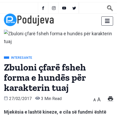
INTERESANTE
Zbuloni çfarë fsheh
forma e hundës për
karakterin tuaj
27/02/2017
3 Min Read
A
A
Mjekësia e lashtë kineze, e cila së fundmi është