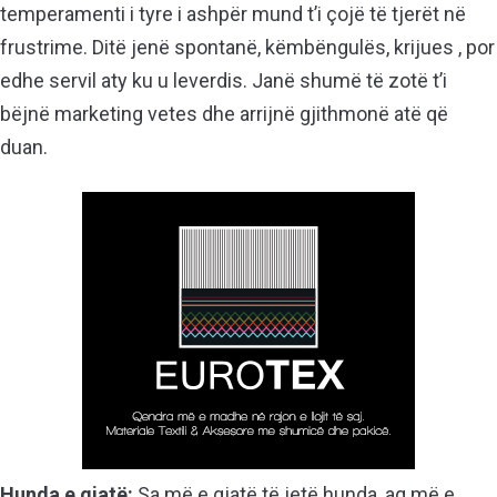
temperamenti i tyre i ashpër mund t’i çojë të tjerët në
frustrime. Ditë jenë spontanë, këmbëngulës, krijues , por
edhe servil aty ku u leverdis. Janë shumë të zotë t’i
bëjnë marketing vetes dhe arrijnë gjithmonë atë që
duan.
Hunda e gjatë:
Sa më e gjatë të jetë hunda, aq më e