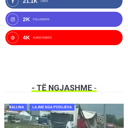
21.1K
LIKES
2K
FOLLOWERS
4K
SUBSCRIBERS
- TË NGJASHME
-
BALLINA
LAJME NGA PODUJEVA