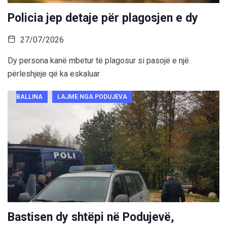
Policia jep detaje për plagosjen e dy
27/07/2026
Dy persona kanë mbetur të plagosur si pasojë e një
përleshjeje që ka eskaluar
BALLINA
LAJME NGA PODUJEVA
Bastisen dy shtëpi në Podujevë,