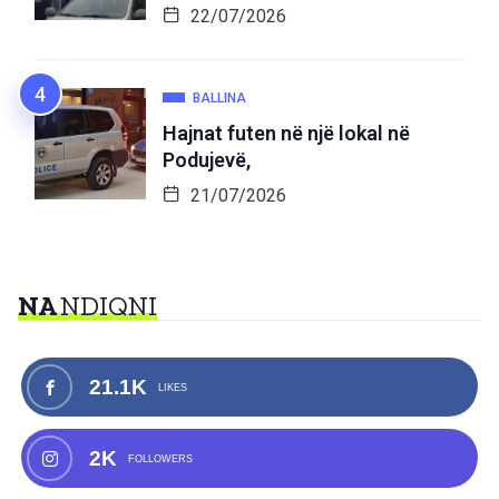
22/07/2026
BALLINA
Hajnat futen në një lokal në
Podujevë,
21/07/2026
NA
NDIQNI
21.1K
LIKES
2K
FOLLOWERS