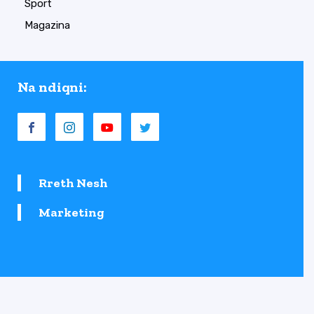
Sport
Magazina
Na ndiqni:
Rreth Nesh
Marketing