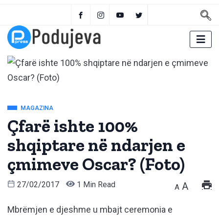
MAGAZINA
Çfarë ishte 100%
shqiptare në ndarjen e
çmimeve Oscar? (Foto)
27/02/2017
1 Min Read
A
A
Mbrëmjen e djeshme u mbajt ceremonia e