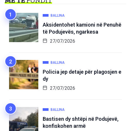
MË TË
FUNDIT
BALLINA
Aksidentohet kamioni në Penuhë
të Podujevës, ngarkesa
27/07/2026
BALLINA
Policia jep detaje për plagosjen e
dy
27/07/2026
BALLINA
Bastisen dy shtëpi në Podujevë,
konfiskohen armë