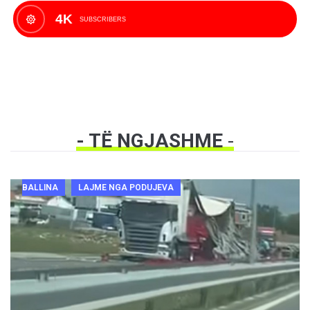
4K
SUBSCRIBERS
- TË NGJASHME
-
BALLINA
LAJME NGA PODUJEVA