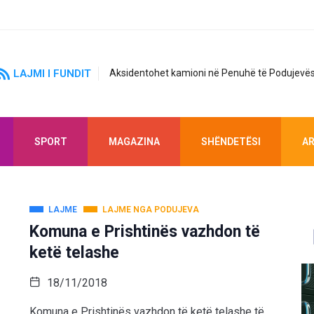
LAJMI I FUNDIT
Aksidentohet kamioni në Penuhë të Podujevës
SPORT
MAGAZINA
SHËNDETËSI
AR
LAJME
LAJME NGA PODUJEVA
Komuna e Prishtinës vazhdon të
ketë telashe
18/11/2018
Komuna e Prishtinës vazhdon të ketë telashe të