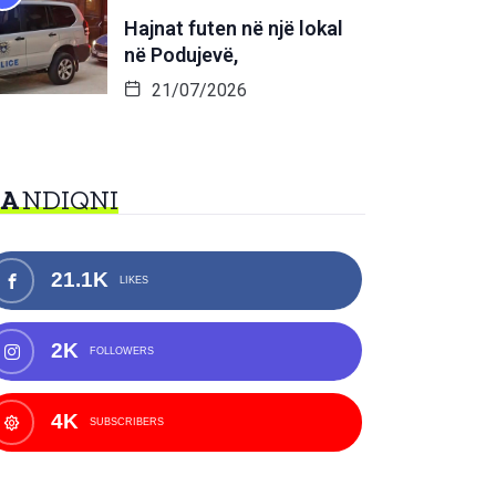
Hajnat futen në një lokal
në Podujevë,
21/07/2026
NA
NDIQNI
21.1K
LIKES
2K
FOLLOWERS
4K
SUBSCRIBERS