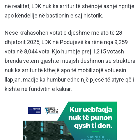
në realitet, LDK nuk ka arritur të shënojë asnjë ngritje
apo këndellje në bastionin e saj historik.
Nëse krahasohen votat e djeshme me ato të 28
dhjetorit 2025, LDK në Podujevë ka rënë nga 9,259
vota në 8,044 vota. Kjo humbje prej 1,215 votash
brenda vetëm gjashtë muajsh dëshmon se struktura
nuk ka arritur të kthejë apo të mobilizojë votuesin
llapjan, madje ka humbur edhe një pjesë të atyre që i
kishte në fundvitin e kaluar.