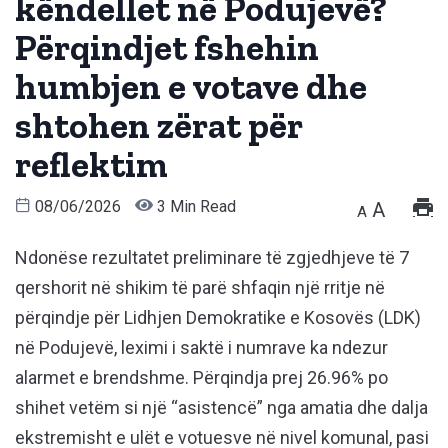
këndellet në Podujevë?
Përqindjet fshehin
humbjen e votave dhe
shtohen zërat për
reflektim
08/06/2026
3 Min Read
A
A
Ndonëse rezultatet preliminare të zgjedhjeve të 7
qershorit në shikim të parë shfaqin një rritje në
përqindje për Lidhjen Demokratike e Kosovës (LDK)
në Podujevë, leximi i saktë i numrave ka ndezur
alarmet e brendshme. Përqindja prej 26.96% po
shihet vetëm si një “asistencë” nga amatia dhe dalja
ekstremisht e ulët e votuesve në nivel komunal, pasi