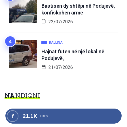
Bastisen dy shtëpi në Podujevë,
konfiskohen armë
22/07/2026
BALLINA
Hajnat futen në një lokal në
Podujevë,
21/07/2026
NA
NDIQNI
21.1K
LIKES