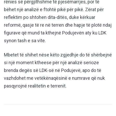
rënies së përgjithshme të pjesëmarrjes, por të
bëhet një analizë e ftohtë pikë për pikë. Zërat për
reflektim po shtohen dita-ditës, duke kërkuar
reformë, qasje të re në terren dhe hapje të plotë ndaj
figurave që mund ta kthejnë Podujevën aty ku LDK
synon tash e sa vite.
Mbetet të shihet nëse këto zgjedhje do të shërbejnë
si një moment ktheese për një analizë serioze
brenda degës së LDK-së në Podujevë, apo do të
vazhdohet me vetëkënaqësinë e numrave që nuk
pasqyrojnë realitetin e terrenit.