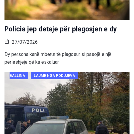
Policia jep detaje për plagosjen e dy
27/07/2026
Dy persona kanë mbetur të plagosur si pasojë e një
përleshjeje që ka eskaluar
BALLINA
LAJME NGA PODUJEVA