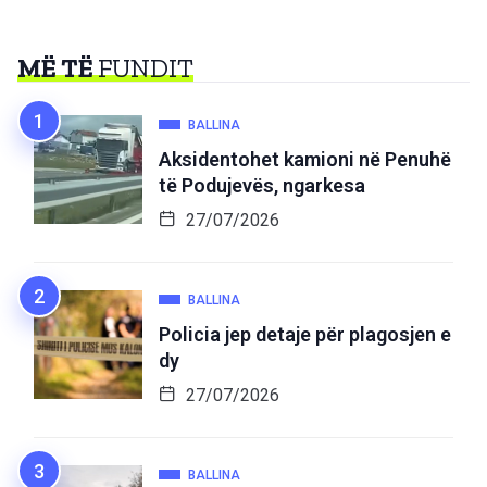
MË TË
FUNDIT
BALLINA
Aksidentohet kamioni në Penuhë
të Podujevës, ngarkesa
27/07/2026
BALLINA
Policia jep detaje për plagosjen e
dy
27/07/2026
BALLINA