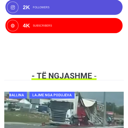
2K
FOLLOWERS
4K
SUBSCRIBERS
- TË NGJASHME
-
BALLINA
LAJME NGA PODUJEVA