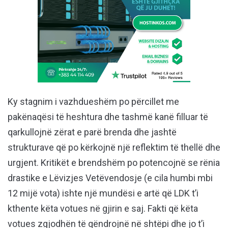
Ky stagnim i vazhdueshëm po përcillet me
pakënaqësi të heshtura dhe tashmë kanë filluar të
qarkullojnë zërat e parë brenda dhe jashtë
strukturave që po kërkojnë një reflektim të thellë dhe
urgjent. Kritikët e brendshëm po potencojnë se rënia
drastike e Lëvizjes Vetëvendosje (e cila humbi mbi
12 mijë vota) ishte një mundësi e artë që LDK t’i
kthente këta votues në gjirin e saj. Fakti që këta
votues zgjodhën të qëndrojnë në shtëpi dhe jo t’i