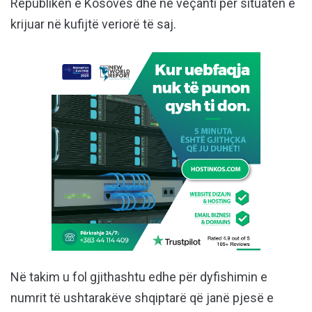
Republikën e Kosovës dhe në veçanti për situatën e
krijuar në kufijtë veriorë të saj.
Në takim u fol gjithashtu edhe për dyfishimin e
numrit të ushtarakëve shqiptarë që janë pjesë e