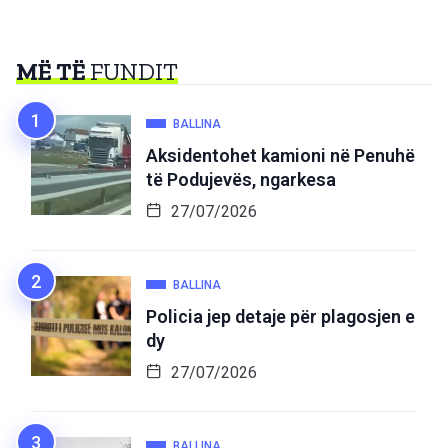
MË TË
FUNDIT
BALLINA
Aksidentohet kamioni në Penuhë
të Podujevës, ngarkesa
27/07/2026
BALLINA
Policia jep detaje për plagosjen e
dy
27/07/2026
BALLINA