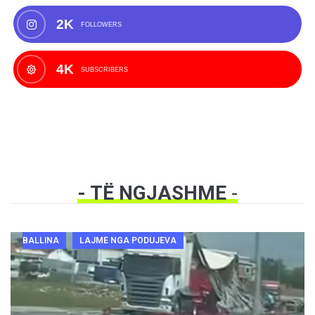
2K
FOLLOWERS
4K
SUBSCRIBERS
- TË NGJASHME
-
BALLINA
LAJME NGA PODUJEVA