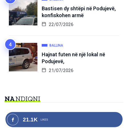
Bastisen dy shtëpi në Podujevë,
konfiskohen armë
22/07/2026
BALLINA
Hajnat futen në një lokal në
Podujevë,
21/07/2026
NA
NDIQNI
21.1K
LIKES