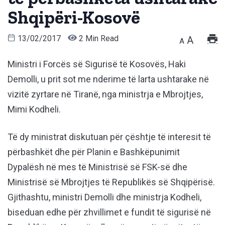
Shqipëri-Kosovë
13/02/2017
2 Min Read
A
A
Ministri i Forcës së Sigurisë të Kosovës, Haki
Demolli, u prit sot me nderime të larta ushtarake në
vizitë zyrtare në Tiranë, nga ministrja e Mbrojtjes,
Mimi Kodheli.
Të dy ministrat diskutuan për çështje të interesit të
përbashkët dhe për Planin e Bashkëpunimit
Dypalësh në mes të Ministrisë së FSK-së dhe
Ministrisë së Mbrojtjes të Republikës së Shqipërisë.
Gjithashtu, ministri Demolli dhe ministrja Kodheli,
biseduan edhe për zhvillimet e fundit të sigurisë në