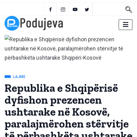
LAJME
Republika e Shqipërisë
dyfishon prezencen
ushtarake në Kosovë,
paralajmërohen stërvitje
të përbashkëta ushtarake