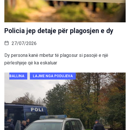
Policia jep detaje për plagosjen e dy
27/07/2026
Dy persona kanë mbetur të plagosur si pasojë e një
përleshjeje që ka eskaluar
BALLINA
LAJME NGA PODUJEVA