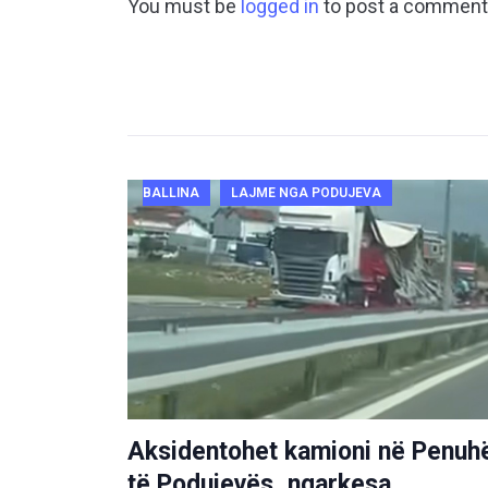
You must be
logged in
to post a comment
BALLINA
LAJME NGA PODUJEVA
Aksidentohet kamioni në Penuh
të Podujevës, ngarkesa