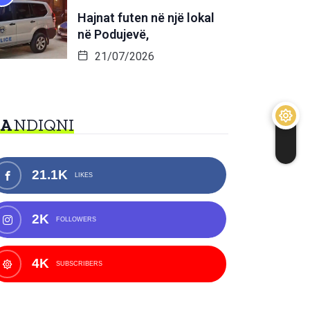
Hajnat futen në një lokal
në Podujevë,
21/07/2026
NA
NDIQNI
21.1K
LIKES
2K
FOLLOWERS
4K
SUBSCRIBERS