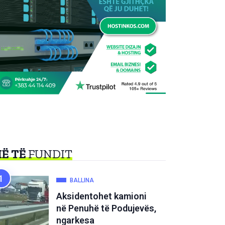
Ë TË
FUNDIT
BALLINA
Aksidentohet kamioni
në Penuhë të Podujevës,
ngarkesa