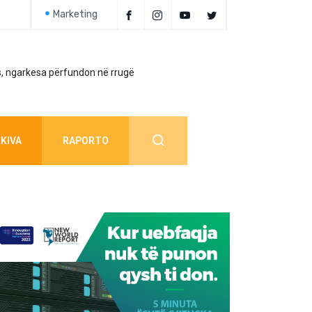
Marketing
, ngarkesa përfundon në rrugë
Policia jep detaj
KIVA
RAPORTO