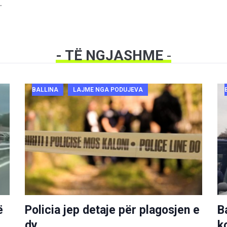
.
- TË NGJASHME
-
BALLINA
LAJME NGA PODUJEVA
ë
Policia jep detaje për plagosjen e
B
dy
k