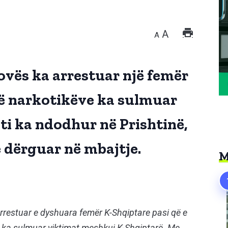
A
A
ovës ka arrestuar një femër
të narkotikëve ka sulmuar
ti ka ndodhur në Prishtinë,
 dërguar në mbajtje.
M
rrestuar e dyshuara femër K-Shqiptare pasi që e
ve ka sulmuar viktimat meshkuj K-Shqiptarë. Me