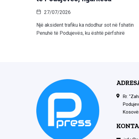
27/07/2026
Një aksident trafiku ka ndodhur sot në fshatin
Penuhë të Podujevës, ku është përfshirë
ADRES
Rr. "Zah
Podujev
Kosovë
KONTA