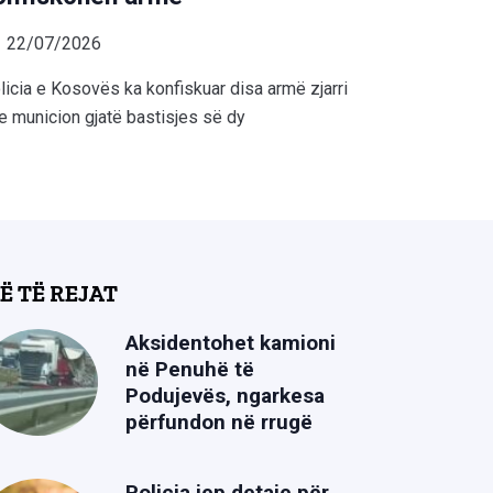
22/07/2026
licia e Kosovës ka konfiskuar disa armë zjarri
e municion gjatë bastisjes së dy
Ë TË REJAT
Aksidentohet kamioni
në Penuhë të
Podujevës, ngarkesa
përfundon në rrugë
Policia jep detaje për