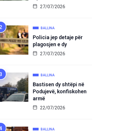
27/07/2026
BALLINA
Policia jep detaje për
plagosjen e dy
27/07/2026
BALLINA
Bastisen dy shtëpi në
Podujevë, konfiskohen
armë
22/07/2026
BALLINA