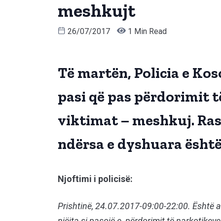
meshkujt
26/07/2017
1 Min Read
Të martën, Policia e Kos
pasi që pas përdorimit 
viktimat – meshkuj. Ras
ndërsa e dyshuara është
Njoftimi i policisë:
Prishtinë, 24.07.2017-09:00-22:00. Është a
njëjta si pasojë e përdorimit të narkotike