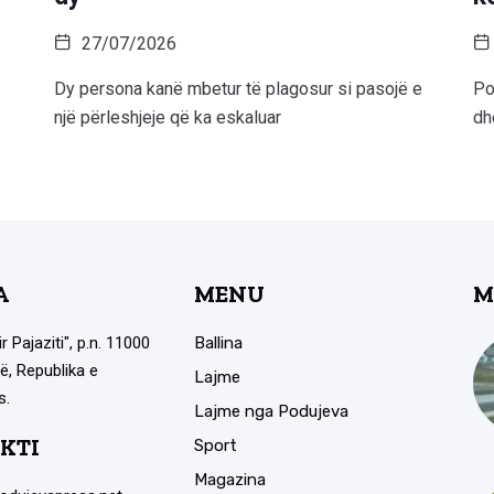
27/07/2026
Dy persona kanë mbetur të plagosur si pasojë e
Po
një përleshjeje që ka eskaluar
dh
A
MENU
M
ir Pajaziti", p.n. 11000
Ballina
ë, Republika e
Lajme
s.
Lajme nga Podujeva
KTI
Sport
Magazina