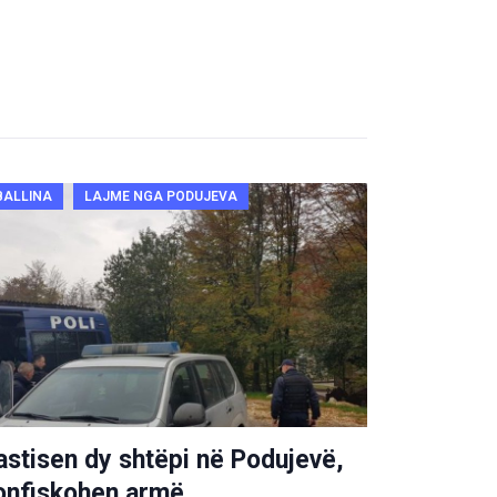
BALLINA
LAJME NGA PODUJEVA
astisen dy shtëpi në Podujevë,
onfiskohen armë