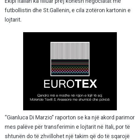
Ekipi italian ka filluar prej kohësh negociatat me
futbollistin dhe St.Gallenin, e cila zotëron kartonin e
lojtarit.
“Gianluca Di Marzio” raporton se ka një akord parimor
mes palëve për transferimin e lojtarit në Itali, por të
shtunën do të zhvillohet një takim që do të sqarojë