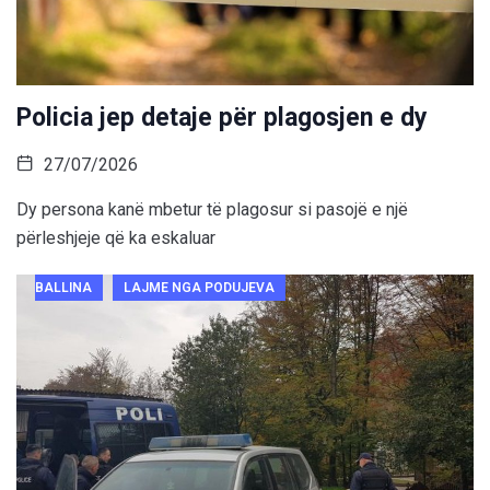
Policia jep detaje për plagosjen e dy
27/07/2026
Dy persona kanë mbetur të plagosur si pasojë e një
përleshjeje që ka eskaluar
BALLINA
LAJME NGA PODUJEVA