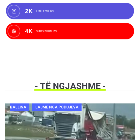
2K
FOLLOWERS
4K
SUBSCRIBERS
- TË NGJASHME
-
BALLINA
LAJME NGA PODUJEVA