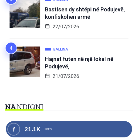
Bastisen dy shtëpi në Podujevë,
konfiskohen armë
22/07/2026
BALLINA
Hajnat futen në një lokal në
Podujevë,
21/07/2026
NA
NDIQNI
21.1K
LIKES