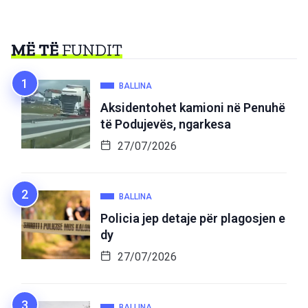
MË TË
FUNDIT
BALLINA
Aksidentohet kamioni në Penuhë
të Podujevës, ngarkesa
27/07/2026
BALLINA
Policia jep detaje për plagosjen e
dy
27/07/2026
BALLINA