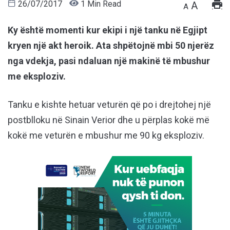
26/07/2017
1 Min Read
A
A
Ky është momenti kur ekipi i një tanku në Egjipt
kryen një akt heroik. Ata shpëtojnë mbi 50 njerëz
nga vdekja, pasi ndaluan një makinë të mbushur
me eksploziv.
Tanku e kishte hetuar veturën që po i drejtohej një
postblloku në Sinain Verior dhe u përplas kokë më
kokë me veturën e mbushur me 90 kg eksploziv.