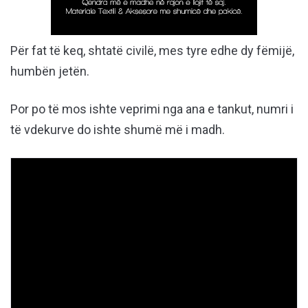
Për fat të keq, shtatë civilë, mes tyre edhe dy fëmijë,
humbën jetën.
Por po të mos ishte veprimi nga ana e tankut, numri i
të vdekurve do ishte shumë më i madh.