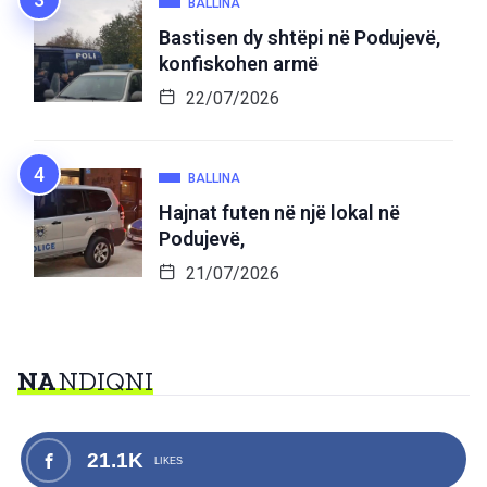
BALLINA
Bastisen dy shtëpi në Podujevë,
konfiskohen armë
22/07/2026
BALLINA
Hajnat futen në një lokal në
Podujevë,
21/07/2026
NA
NDIQNI
21.1K
LIKES