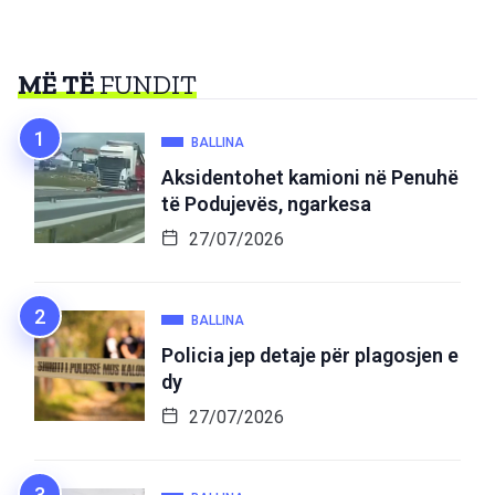
MË TË
FUNDIT
BALLINA
Aksidentohet kamioni në Penuhë
të Podujevës, ngarkesa
27/07/2026
BALLINA
Policia jep detaje për plagosjen e
dy
27/07/2026