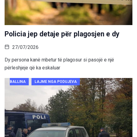
Policia jep detaje për plagosjen e dy
27/07/2026
Dy persona kanë mbetur të plagosur si pasojë e një
përleshjeje që ka eskaluar
BALLINA
LAJME NGA PODUJEVA