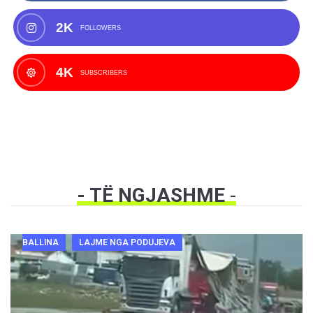
2K
FOLLOWERS
4K
SUBSCRIBERS
- TË NGJASHME
-
BALLINA
LAJME NGA PODUJEVA