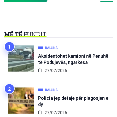
MË TË
FUNDIT
BALLINA
Aksidentohet kamioni në Penuhë
të Podujevës, ngarkesa
27/07/2026
BALLINA
Policia jep detaje për plagosjen e
dy
27/07/2026