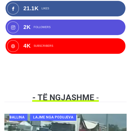
21.1K
LIKES
2K
FOLLOWERS
4K
SUBSCRIBERS
- TË NGJASHME
-
BALLINA
LAJME NGA PODUJEVA