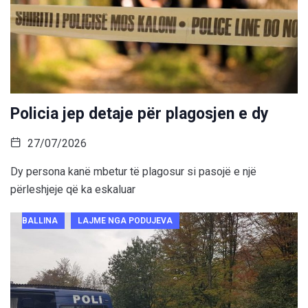
Policia jep detaje për plagosjen e dy
27/07/2026
Dy persona kanë mbetur të plagosur si pasojë e një
përleshjeje që ka eskaluar
BALLINA
LAJME NGA PODUJEVA