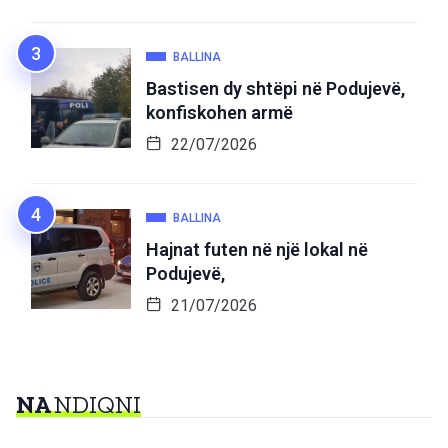
BALLINA
Bastisen dy shtëpi në Podujevë,
konfiskohen armë
22/07/2026
BALLINA
Hajnat futen në një lokal në
Podujevë,
21/07/2026
NA
NDIQNI