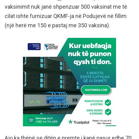
vaksinimit nuk janë shpenzuar 500 vaksinat me të
cilat ishte furnizuar QKMF-ja në Podujevë në fillim
(një herë me 150 e pastaj me 350 vaksina).
Ajo ka thënë se ditën e premte i kanë pasur edhe 70