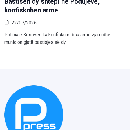
Bastisen dy shtëpi në Podujevë,
konfiskohen armë
22/07/2026
Policia e Kosovës ka konfiskuar disa armë zjarri dhe
municion gjatë bastisjes së dy