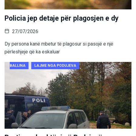
Policia jep detaje për plagosjen e dy
27/07/2026
Dy persona kanë mbetur të plagosur si pasojë e një
përleshjeje që ka eskaluar
BALLINA
LAJME NGA PODUJEVA