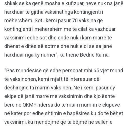
shkak se ka qenë mosha e kufizuar, neve nuk na janë
harxhuar të gjitha vaksinat nga kontingjenti i
mëhershëm. Sot i kemi pasur 70 vaksina që
kontingjenti i mëhershëm me të cilat ka vazhduar
vaksinimi edhe sot dhe ende nuk i kam marrë të
dhënat e ditës së sotme dhe nuk e di se sa janë
harxhuar nga ky numër”, ka thënë Bedrie Rama.
“Pas mundësisë që edhe personat mbi 65 vjet mund
të vaksinohen, kemi mjaft të interesuar që
dëshirojnë ta marrin vaksinën. Ne i kemi pasur dy
ekipe që janë marrë me vaksinimin dhe kjo është
bërë në QKMF, ndërsa do të rrisim numrin e ekipeve
në katër por edhe shtimin e hapësirës ku do të bëhet
vaksinimi, ku mendojmë që ta bëjmë në sallën e