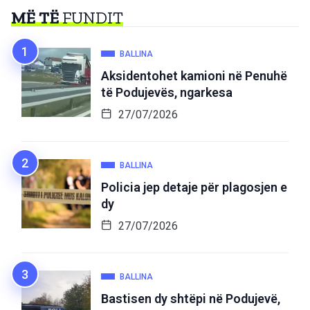
MË TË
FUNDIT
BALLINA
Aksidentohet kamioni në Penuhë
të Podujevës, ngarkesa
27/07/2026
BALLINA
Policia jep detaje për plagosjen e
dy
27/07/2026
BALLINA
Bastisen dy shtëpi në Podujevë,