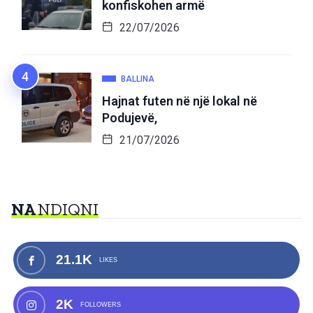
konfiskohen armë
22/07/2026
BALLINA
Hajnat futen në një lokal në
Podujevë,
21/07/2026
NA
NDIQNI
21.1K
LIKES
2K
FOLLOWERS