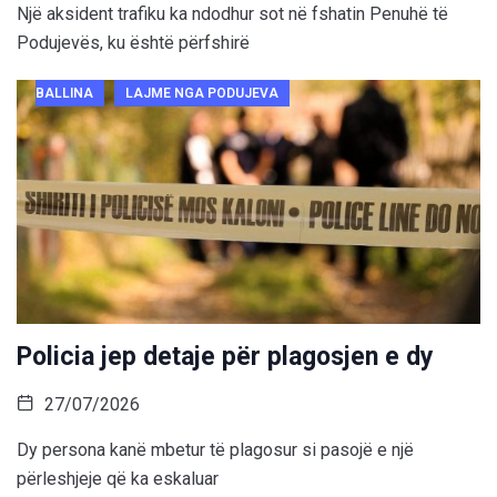
Një aksident trafiku ka ndodhur sot në fshatin Penuhë të
Podujevës, ku është përfshirë
BALLINA
LAJME NGA PODUJEVA
Policia jep detaje për plagosjen e dy
27/07/2026
Dy persona kanë mbetur të plagosur si pasojë e një
përleshjeje që ka eskaluar