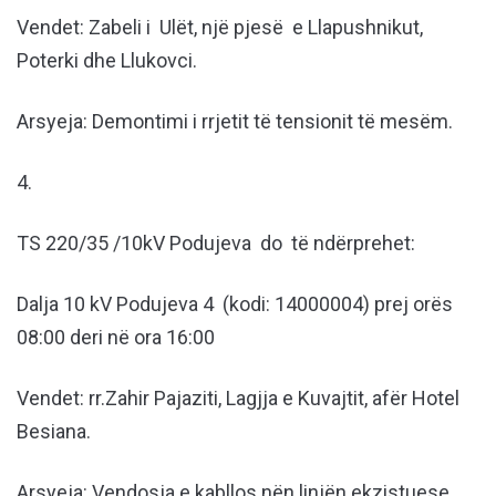
Vendet: Zabeli i Ulët, një pjesë e Llapushnikut,
Poterki dhe Llukovci.
Arsyeja: Demontimi i rrjetit të tensionit të mesëm.
4.
TS 220/35 /10kV Podujeva do të ndërprehet:
Dalja 10 kV Podujeva 4 (kodi: 14000004) prej orës
08:00 deri në ora 16:00
Vendet: rr.Zahir Pajaziti, Lagjja e Kuvajtit, afër Hotel
Besiana.
Arsyeja: Vendosja e kabllos nën linjën ekzistuese.