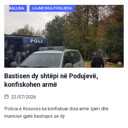
BALLINA
LAJME NGA PODUJEVA
Bastisen dy shtëpi në Podujevë,
konfiskohen armë
22/07/2026
Policia e Kosovës ka konfiskuar disa armë zjarri dhe
municion gjatë bastisjes së dy