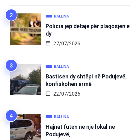
BALLINA
Policia jep detaje për plagosjen e
dy
27/07/2026
BALLINA
Bastisen dy shtëpi në Podujevë,
konfiskohen armë
22/07/2026
BALLINA
Hajnat futen në një lokal në
Podujevë,