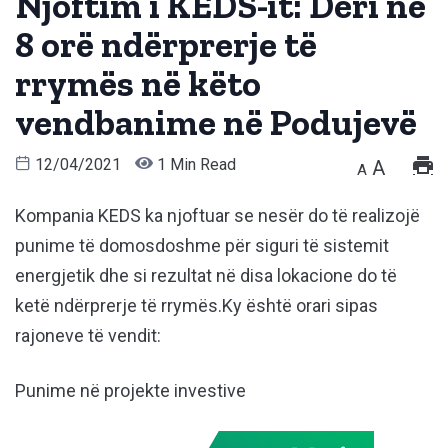
Njoftim i KEDS-it: Deri në
8 orë ndërprerje të
rrymës në këto
vendbanime në Podujevë
12/04/2021
1 Min Read
A
A
Kompania KEDS ka njoftuar se nesër do të realizojë
punime të domosdoshme për siguri të sistemit
energjetik dhe si rezultat në disa lokacione do të
ketë ndërprerje të rrymës.Ky është orari sipas
rajoneve të vendit:
Punime në projekte investive