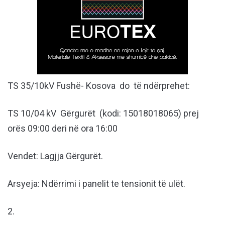
TS 35/10kV Fushë- Kosova do të ndërprehet:
TS 10/04 kV Gërgurët (kodi: 15018018065) prej
orës 09:00 deri në ora 16:00
Vendet: Lagjja Gërgurët.
Arsyeja: Ndërrimi i panelit te tensionit të ulët.
2.