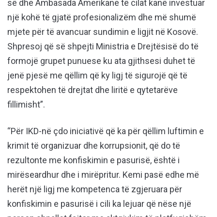
së dhe Ambasada Amerikane të cilat kanë investuar
një kohë të gjatë profesionalizëm dhe më shumë
mjete për të avancuar sundimin e ligjit në Kosovë.
Shpresoj që së shpejti Ministria e Drejtësisë do të
formojë grupet punuese ku ata gjithsesi duhet të
jenë pjesë me qëllim që ky ligj të sigurojë që të
respektohen të drejtat dhe liritë e qytetarëve
fillimisht”.
“Për IKD-në çdo iniciativë që ka për qëllim luftimin e
krimit të organizuar dhe korrupsionit, që do të
rezultonte me konfiskimin e pasurisë, është i
mirëseardhur dhe i mirëpritur. Kemi pasë edhe më
herët një ligj me kompetenca të zgjeruara për
konfiskimin e pasurisë i cili ka lejuar që nëse një