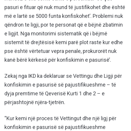
pasuri e fituar që nuk mund të justifikohet dhe është
më e lartë se 5000 funta konfiskohet’. Problemi nuk
qëndron te ligji, por te personat që e bëjnë zbatimin
e ligjit. Nga monitorimi sistematik që i bëjmë
sistemit të drejtësisë kemi parë plot raste kur edhe
pse është vërtetuar vepra penale, prokurorët nuk
kanë bërë kërkesë për konfiskimin e pasurisë’.
Zekaj nga IKD ka deklaruar se Vettingu dhe Ligji për
konfiskimin e pasurisë së pajustifikueshme – të
dyja premtime të Qeverisë Kurti 1 dhe 2 – e
përjashtojnë njëra-tjetrën.
“Kur kemi një proces të Vettingut dhe një ligj për
konfiskimin e pasurisë së pajustifikueshme