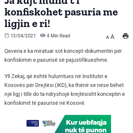
Ja kujt mund t’i
konfiskohet pasuria me
ligjin e ri!
13/04/2021
4 Min Read
A
A
Qeveria e ka miratuar sot koncept-dokumentin për
konfiskimin e pasurisë së pajustifikueshme.
Yll Zekaj, që është hulumtues në Institutin e
Kosovës për Drejtësi (IKD), ka thënë se nëse bëhet
një ligj i tillë do ta ndryshojë krejtësisht konceptin e
konfiskimit të pasurisë në Kosovë.