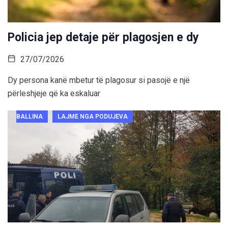
Policia jep detaje për plagosjen e dy
27/07/2026
Dy persona kanë mbetur të plagosur si pasojë e një
përleshjeje që ka eskaluar
BALLINA
LAJME NGA PODUJEVA