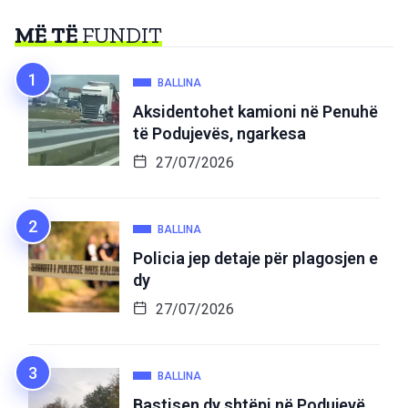
MË TË
FUNDIT
BALLINA
Aksidentohet kamioni në Penuhë
të Podujevës, ngarkesa
27/07/2026
BALLINA
Policia jep detaje për plagosjen e
dy
27/07/2026
BALLINA
Bastisen dy shtëpi në Podujevë,