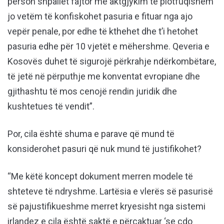
person shpallet fajtor me aktgjykim të plotfuqishëm
jo vetëm të konfiskohet pasuria e fituar nga ajo
vepër penale, por edhe të kthehet dhe t’i hetohet
pasuria edhe për 10 vjetët e mëhershme. Qeveria e
Kosovës duhet të sigurojë përkrahje ndërkombëtare,
të jetë në përputhje me konventat evropiane dhe
gjithashtu të mos cenojë rendin juridik dhe
kushtetues të vendit”.
Por, cila është shuma e parave që mund të
konsiderohet pasuri që nuk mund të justifikohet?
“Me këtë koncept dokument merren modele të
shteteve të ndryshme. Lartësia e vlerës së pasurisë
së pajustifikueshme merret kryesisht nga sistemi
irlandez e cila është saktë e përcaktuar ‘se çdo