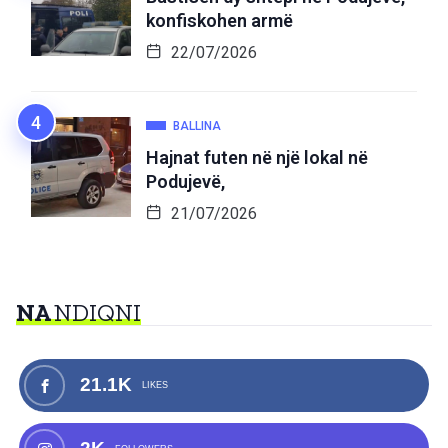
konfiskohen armë
22/07/2026
BALLINA
Hajnat futen në një lokal në
Podujevë,
21/07/2026
NA
NDIQNI
21.1K
LIKES