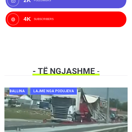
2K
FOLLOWERS
4K
SUBSCRIBERS
- TË NGJASHME
-
BALLINA
LAJME NGA PODUJEVA