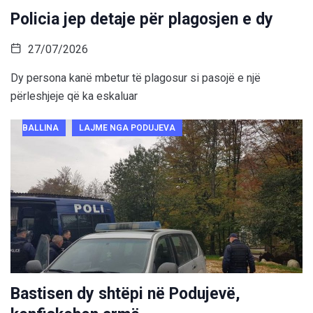
Policia jep detaje për plagosjen e dy
27/07/2026
Dy persona kanë mbetur të plagosur si pasojë e një
përleshjeje që ka eskaluar
BALLINA
LAJME NGA PODUJEVA
Bastisen dy shtëpi në Podujevë,