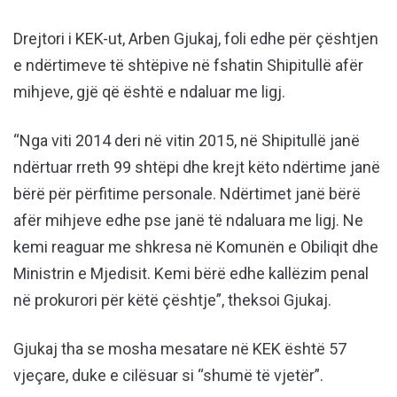
Drejtori i KEK-ut, Arben Gjukaj, foli edhe për çështjen
e ndërtimeve të shtëpive në fshatin Shipitullë afër
mihjeve, gjë që është e ndaluar me ligj.
“Nga viti 2014 deri në vitin 2015, në Shipitullë janë
ndërtuar rreth 99 shtëpi dhe krejt këto ndërtime janë
bërë për përfitime personale. Ndërtimet janë bërë
afër mihjeve edhe pse janë të ndaluara me ligj. Ne
kemi reaguar me shkresa në Komunën e Obiliqit dhe
Ministrin e Mjedisit. Kemi bërë edhe kallëzim penal
në prokurori për këtë çështje”, theksoi Gjukaj.
Gjukaj tha se mosha mesatare në KEK është 57
vjeçare, duke e cilësuar si “shumë të vjetër”.