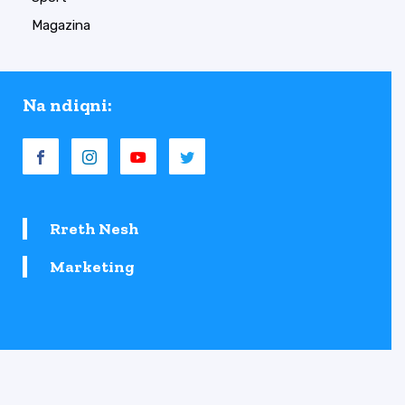
Magazina
Na ndiqni:
Rreth Nesh
Marketing