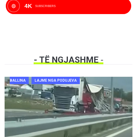
4K
SUBSCRIBERS
- TË NGJASHME
-
BALLINA
LAJME NGA PODUJEVA