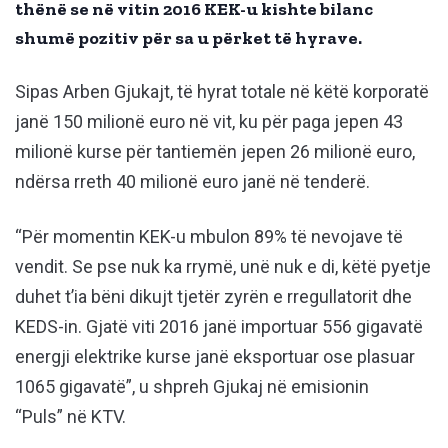
thënë se në vitin 2016 KEK-u kishte bilanc
shumë pozitiv për sa u përket të hyrave.
Sipas Arben Gjukajt, të hyrat totale në këtë korporatë
janë 150 milionë euro në vit, ku për paga jepen 43
milionë kurse për tantiemën jepen 26 milionë euro,
ndërsa rreth 40 milionë euro janë në tenderë.
“Për momentin KEK-u mbulon 89% të nevojave të
vendit. Se pse nuk ka rrymë, unë nuk e di, këtë pyetje
duhet t’ia bëni dikujt tjetër zyrën e rregullatorit dhe
KEDS-in. Gjatë viti 2016 janë importuar 556 gigavatë
energji elektrike kurse janë eksportuar ose plasuar
1065 gigavatë”, u shpreh Gjukaj në emisionin
“Puls” në KTV.