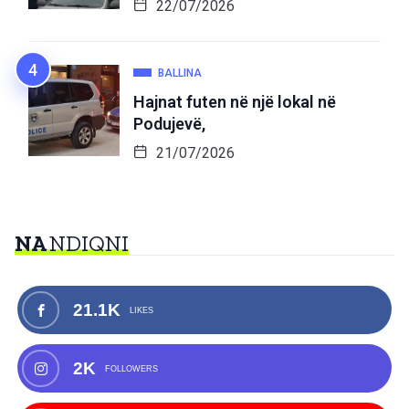
22/07/2026
BALLINA
Hajnat futen në një lokal në
Podujevë,
21/07/2026
NA
NDIQNI
21.1K
LIKES
2K
FOLLOWERS