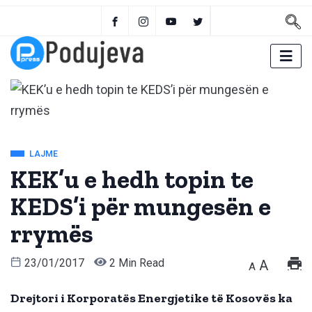
LAJME
KEK’u e hedh topin te
KEDS’i për mungesën e
rrymës
23/01/2017
2 Min Read
A
A
Drejtori i Korporatës Energjetike të Kosovës ka