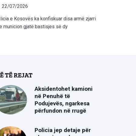
22/07/2026
licia e Kosovës ka konfiskuar disa armë zjarri
e municion gjatë bastisjes së dy
Ë TË REJAT
Aksidentohet kamioni
në Penuhë të
Podujevës, ngarkesa
përfundon në rrugë
Policia jep detaje për