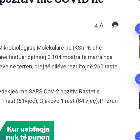
A
A
e Mikrobiologjisë Molekulare në IKShPK dhe
në testuar gjithsej 3.104 mostra të marra nga
e në terren, prej të cilëve rezultojnë 260 raste
 vdekjes me SARS CoV-2 pozitiv. Rastet e
rast (61vjeç), Gjakovë 1 rast (84 vjeç), Prizren