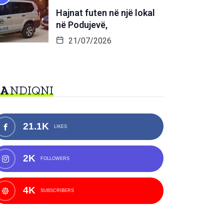
Hajnat futen në një lokal
në Podujevë,
21/07/2026
NA
NDIQNI
21.1K
LIKES
2K
FOLLOWERS
4K
SUBSCRIBERS