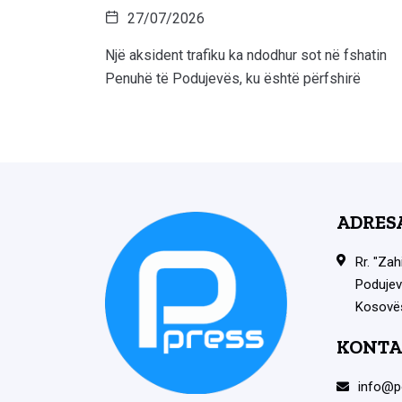
27/07/2026
Një aksident trafiku ka ndodhur sot në fshatin
Penuhë të Podujevës, ku është përfshirë
ADRES
Rr. "Zah
Podujev
Kosovë
KONTA
info@p