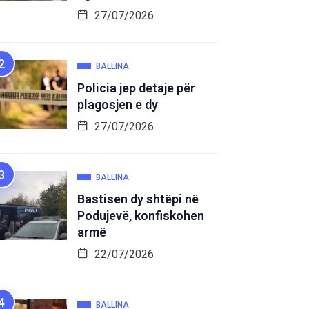
27/07/2026
BALLINA
Policia jep detaje për
plagosjen e dy
27/07/2026
BALLINA
Bastisen dy shtëpi në
Podujevë, konfiskohen
armë
22/07/2026
BALLINA