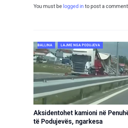
You must be
logged in
to post a comment
BALLINA
LAJME NGA PODUJEVA
Aksidentohet kamioni në Penuh
të Podujevës, ngarkesa