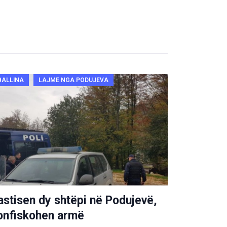
BALLINA
LAJME NGA PODUJEVA
astisen dy shtëpi në Podujevë,
onfiskohen armë