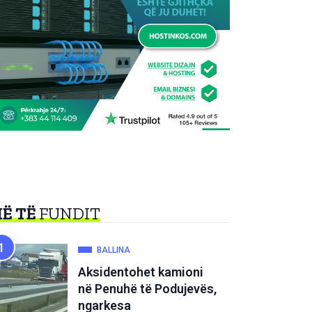
Ë TË
FUNDIT
BALLINA
Aksidentohet kamioni
në Penuhë të Podujevës,
ngarkesa