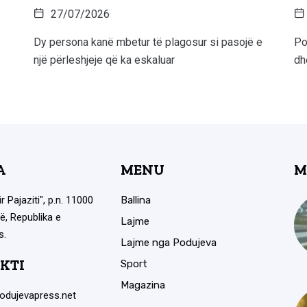
27/07/2026
Dy persona kanë mbetur të plagosur si pasojë e
Po
një përleshjeje që ka eskaluar
dh
A
MENU
M
ir Pajaziti", p.n. 11000
Ballina
ë, Republika e
Lajme
s.
Lajme nga Podujeva
KTI
Sport
Magazina
odujevapress.net