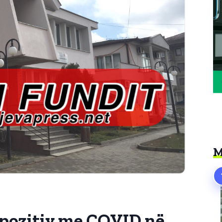
M
 pozitiv me COVID në