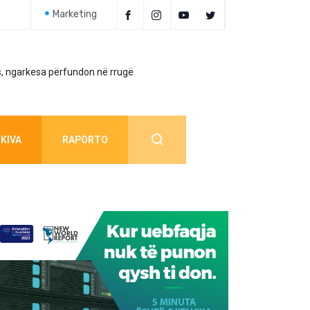
Marketing
, ngarkesa përfundon në rrugë
Policia jep detaj
KIVA
RAPORTO