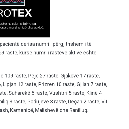
 pacientë derisa numri i përgjithshëm i të
9 raste, kurse numri i rasteve aktive është
ë 109 raste, Pejë 27 raste, Gjakovë 17 raste,
Lipjan 12 raste, Prizren 10 raste, Gjilan 7 raste,
ste, Suharekë 5 raste, Vushtrri 5 raste, Klinë 4
iliq 3 raste, Podujevë 3 raste, Deçan 2 raste, Viti
ash, Kamenicë, Malishevë dhe Ranillug.