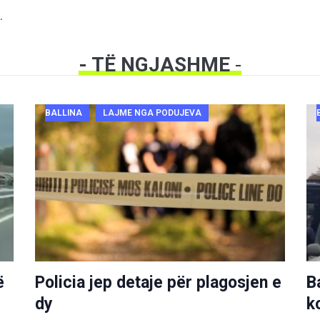
.
- TË NGJASHME
-
BALLINA
LAJME NGA PODUJEVA
ë
Policia jep detaje për plagosjen e
B
dy
k