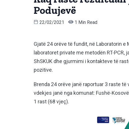
Podujevë
22/02/2021
1 Min Read
Gjatë 24 orëve të fundit, në Laboratorin 
laboratoret private me metodën RT-PCR, ja
ShSKUK dhe gjurmimi i kontakteve të rastev
pozitive.
Brenda 24 orëve janë raportuar 3 raste të
vdekjes janë nga komunat: Fushë-Kosovë 1 
1 rast (68 vjeç).