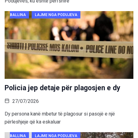
Podujevës, ku është përfshirë
BALLINA
LAJME NGA PODUJEVA
Policia jep detaje për plagosjen e dy
27/07/2026
Dy persona kanë mbetur të plagosur si pasojë e një
përleshjeje që ka eskaluar
BALLINA
LAJME NGA PODUJEVA