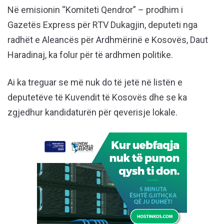
Në emisionin “Komiteti Qendror” – prodhim i
Gazetës Express për RTV Dukagjin, deputeti nga
radhët e Aleancës për Ardhmërinë e Kosovës, Daut
Haradinaj, ka folur për të ardhmen politike.
Ai ka treguar se më nuk do të jetë në listën e
deputetëve të Kuvendit të Kosovës dhe se ka
zgjedhur kandidaturën për qeverisje lokale.