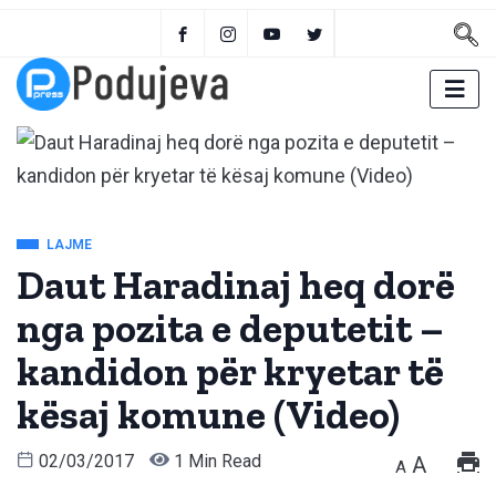
LAJME
Daut Haradinaj heq dorë
nga pozita e deputetit –
kandidon për kryetar të
kësaj komune (Video)
02/03/2017
1 Min Read
A
A