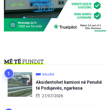
MË TË
FUNDIT
BALLINA
Aksidentohet kamioni në Penuhë
të Podujevës, ngarkesa
27/07/2026