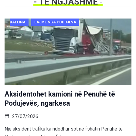
- TË NGJASHME
-
BALLINA
LAJME NGA PODUJEVA
Aksidentohet kamioni në Penuhë të
Podujevës, ngarkesa
27/07/2026
Një aksident trafiku ka ndodhur sot në fshatin Penuhë të