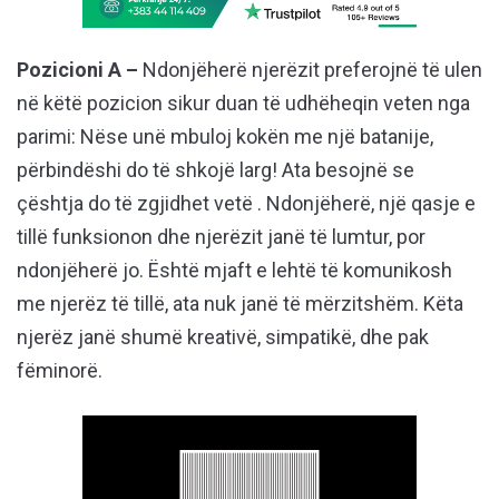
Pozicioni A –
Ndonjëherë njerëzit preferojnë të ulen
në këtë pozicion sikur duan të udhëheqin veten nga
parimi: Nëse unë mbuloj kokën me një batanije,
përbindëshi do të shkojë larg! Ata besojnë se
çështja do të zgjidhet vetë . Ndonjëherë, një qasje e
tillë funksionon dhe njerëzit janë të lumtur, por
ndonjëherë jo. Është mjaft e lehtë të komunikosh
me njerëz të tillë, ata nuk janë të mërzitshëm. Këta
njerëz janë shumë kreativë, simpatikë, dhe pak
fëminorë.