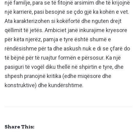
një familje, para se të fitojnë arsimim dhe të krijojnë
një karrierë, pasi besojnë se çdo gjë ka kohën e vet.
Ata karakterizohen si kokëfortë dhe nguten drejt
qëllimit të jetës. Ambiciet janë inkurajime kryesore
për këta njerëz, pamja e tyre është shumë e
rëndësishme për ta dhe askush nuk e di se çfarë do
të bëjnë për të ruajtur formën e përsosur. Ka një
pasiguri të vogël diku thellë në shpirtin e tyre, dhe
shpesh pranojnë kritika (edhe miqësore dhe
konstruktive) dhe kundërshtime.
Share This: