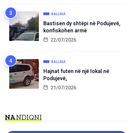
BALLINA
Bastisen dy shtëpi në Podujevë,
konfiskohen armë
22/07/2026
BALLINA
Hajnat futen në një lokal në
Podujevë,
21/07/2026
NA
NDIQNI