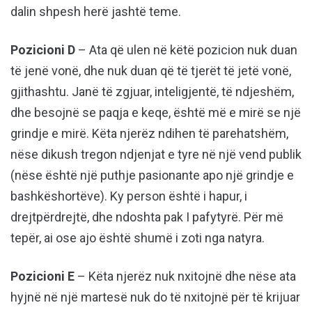
dalin shpesh herë jashtë teme.
Pozicioni D
– Ata që ulen në këtë pozicion nuk duan
të jenë vonë, dhe nuk duan që të tjerët të jetë vonë,
gjithashtu. Janë të zgjuar, inteligjentë, të ndjeshëm,
dhe besojnë se paqja e keqe, është më e mirë se një
grindje e mirë. Këta njerëz ndihen të parehatshëm,
nëse dikush tregon ndjenjat e tyre në një vend publik
(nëse është një puthje pasionante apo një grindje e
bashkëshortëve). Ky person është i hapur, i
drejtpërdrejtë, dhe ndoshta pak I pafytyrë. Për më
tepër, ai ose ajo është shumë i zoti nga natyra.
Pozicioni E
– Këta njerëz nuk nxitojnë dhe nëse ata
hyjnë në një martesë nuk do të nxitojnë për të krijuar