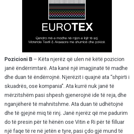
Pozicioni B
– Këta njerëz që ulen në këtë pozicion
janë ëndërrimtarë. Ata kanë një imagjinatë të madhe
dhe duan të ëndërrojnë. Njerëzit i quajnë ata “shpirti i
skuadrës, ose kompania”. Ata kurrë nuk janë të
mërzitshëm pasi shpesh gjenerojnë ide të reja, dhe
nganjëherë të mahnitshme. Ata duan të udhëtojnë
dhe të gjejnë miq të rinj. Janë njerëz që me padurim
do të presin për të hënën ose Vitin e Ri për të filluar
një faqe të re në jetën e tyre, pasi çdo gjë mund të