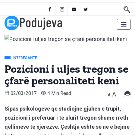
INTERESANTE
Pozicioni i uljes tregon se
çfarë personaliteti keni
02/03/2017
4 Min Read
A
A
Sipas psikologëve që studiojnë gjuhën e trupit,
pozicioni i preferuar i të ulurit tregon shumë rreth
qëllimeve të njerëzve. Çështja është se ne e bëjmë