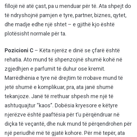
fillojë në atë çast, pa u menduar për të. Ata shpejt do
të ndryshojnë pamjen e tyre, partner, biznes, qytet,
dhe madje edhe një shtet – e gjithë kjo është
plotësisht normale për ta.
Pozicioni C
– Këta njerëz e dinë se çfarë është
rehatia. Ato mund të shpenzojnë shumë kohë në
zgjedhjen e parfumit të duhur ose kremit.
Marrëdhënia e tyre në drejtim të rrobave mund të
jetë shumë e komplikuar, pra, ata janë shumë
tekanjoze. Janë të rrethuar shpesh me një të
ashtuquajtur “kaos”. Dobësia kryesore e këtyre
njerëzve është paaftësia për t’u përqëndruar në
diçka të veçantë, dhe nuk mund të përqendrohen për
një periudhë më të gjatë kohore. Për më tepër, ata