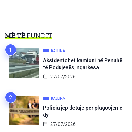
MË TË
FUNDIT
BALLINA
Aksidentohet kamioni në Penuhë
të Podujevës, ngarkesa
27/07/2026
BALLINA
Policia jep detaje për plagosjen e
dy
27/07/2026