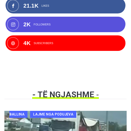
21.1K
LIKES
2K
FOLLOWERS
4K
SUBSCRIBERS
- TË NGJASHME
-
BALLINA
LAJME NGA PODUJEVA