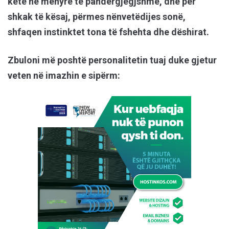
këtë në mënyrë të pandërgjegjshme, dhe për
shkak të kësaj, përmes nënvetëdijes sonë,
shfaqen instinktet tona të fshehta dhe dëshirat.
Zbuloni më poshtë personalitetin tuaj duke gjetur
veten në imazhin e sipërm: