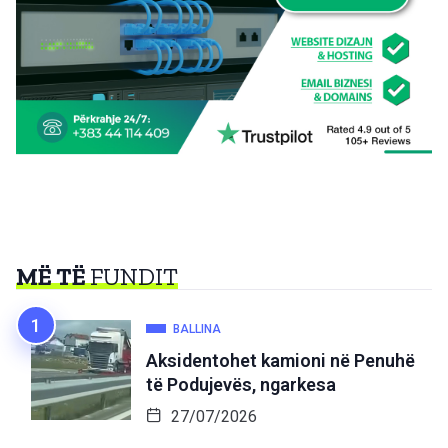
MË TË
FUNDIT
BALLINA
Aksidentohet kamioni në Penuhë
të Podujevës, ngarkesa
27/07/2026