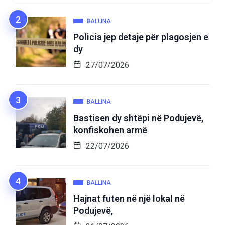
BALLINA
Policia jep detaje për plagosjen e
dy
27/07/2026
BALLINA
Bastisen dy shtëpi në Podujevë,
konfiskohen armë
22/07/2026
BALLINA
Hajnat futen në një lokal në
Podujevë,