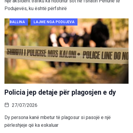
Një aksident trafiku ka ndodhur sot në fshatin Penuhë të
Podujevës, ku është përfshirë
BALLINA
LAJME NGA PODUJEVA
Policia jep detaje për plagosjen e dy
27/07/2026
Dy persona kanë mbetur të plagosur si pasojë e një
përleshjeje që ka eskaluar