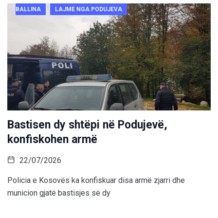
BALLINA
LAJME NGA PODUJEVA
Bastisen dy shtëpi në Podujevë,
konfiskohen armë
22/07/2026
Policia e Kosovës ka konfiskuar disa armë zjarri dhe
municion gjatë bastisjes së dy