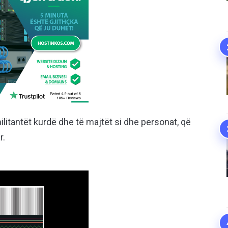
litantët kurdë dhe të majtët si dhe personat, që
r.