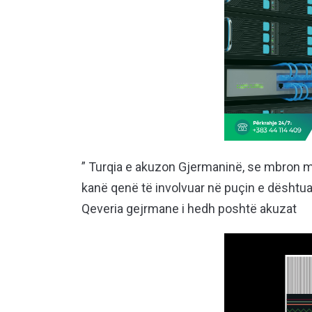
” Turqia e akuzon Gjermaninë, se mbron mi
kanë qenë të involvuar në puçin e dështua
Qeveria gejrmane i hedh poshtë akuzat