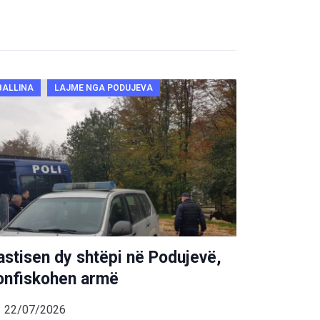
BALLINA
LAJME NGA PODUJEVA
astisen dy shtëpi në Podujevë,
onfiskohen armë
22/07/2026