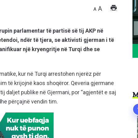
A
A
pin parlamentar të partisë së tij AKP në
etendoi, ndër të tjera, se aktivisti gjerman i të
anifikuar një kryengritje në Turqi dhe se
lomatike, kur në Turqi arrestohen njerëz për
synim të krijojnë kaos shoqëror. Qeveria gjermane
tij daljet publike në Gjermani, por “agjentët e saj
M
dhe përçajnë vendin tim.