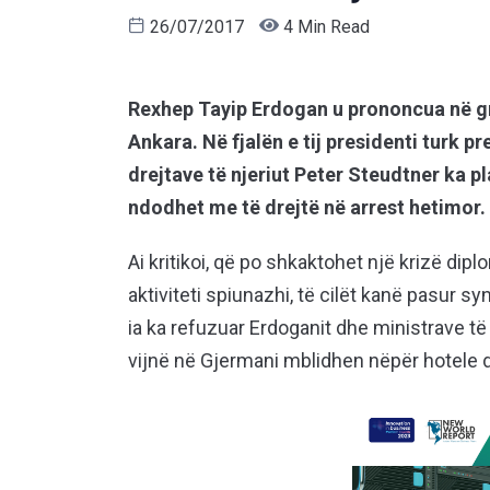
26/07/2017
4 Min Read
Rexhep Tayip Erdogan u prononcua në gru
Ankara. Në fjalën e tij presidenti turk pr
drejtave të njeriut Peter Steudtner ka pl
ndodhet me të drejtë në arrest hetimor.
Ai kritikoi, që po shkaktohet një krizë dip
aktiviteti spiunazhi, të cilët kanë pasur 
ia ka refuzuar Erdoganit dhe ministrave të 
vijnë në Gjermani mblidhen nëpër hotele 