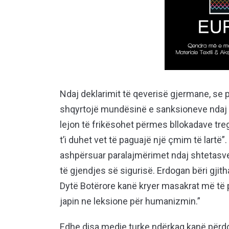
Ndaj deklarimit të qeverisë gjermane, se p
shqyrtojë mundësinë e sanksioneve ndaj T
lejon të frikësohet përmes bllokadave tre
t’i duhet vet të paguajë një çmim të lartë”
ashpërsuar paralajmërimet ndaj shtetasv
të gjendjes së sigurisë. Erdogan bëri gjith
Dytë Botërore kanë kryer masakrat më të 
japin ne leksione për humanizmin.”
Edhe disa medie turke ndërkaq kanë përdo