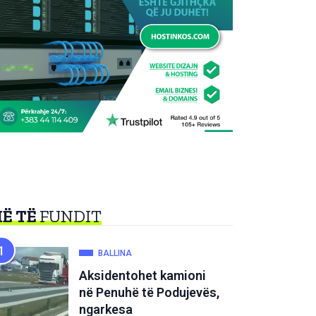
Ë TË
FUNDIT
BALLINA
Aksidentohet kamioni
në Penuhë të Podujevës,
ngarkesa