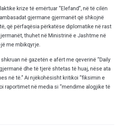
laktike krize të emërtuar “Elefand”, në të cilën
në ambasadat gjermane gjermanët që shkojnë
është, që përfaqësia përkatëse diplomatike në rast
gjermanët, thuhet në Ministrinë e Jashtme në
bëjë me mbikqyrje.
n, shkruan në gazetën e afërt me qeverinë “Daily
 gjermanë dhe të tjerë shtetas të huaj, nëse ata
es në të.” Ai njëkohësisht kritikoi “fiksimin e
soi raportimet në media si “mendime alogjike të