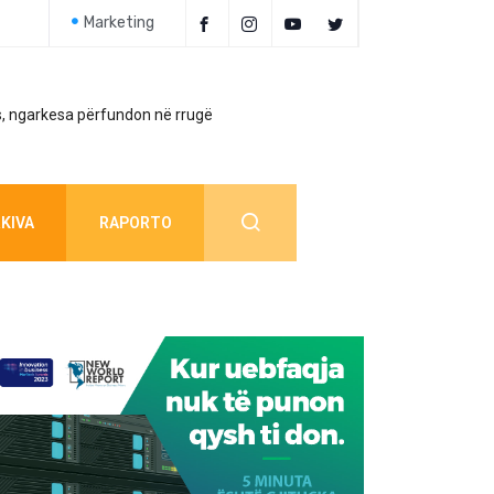
Marketing
, ngarkesa përfundon në rrugë
Policia jep detaj
KIVA
RAPORTO