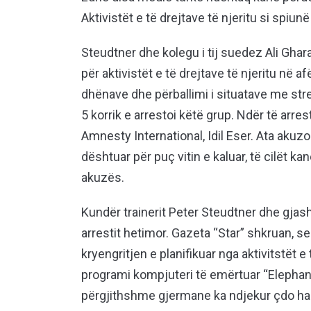
Aktivistët e të drejtave të njeritu si spiun
Steudtner dhe kolegu i tij suedez Ali Ghar
për aktivistët e të drejtave të njeritu në a
dhënave dhe përballimi i situatave me stre
5 korrik e arrestoi këtë grup. Ndër të arre
Amnesty International, Idil Eser. Ata akuz
dështuar për puç vitin e kaluar, të cilët k
akuzës.
Kundër trainerit Peter Steudtner dhe gjas
arrestit hetimor. Gazeta “Star” shkruan, se
kryengritjen e planifikuar nga aktivitstët e 
programi kompjuteri të emërtuar “Elephant”
përgjithshme gjermane ka ndjekur çdo hap