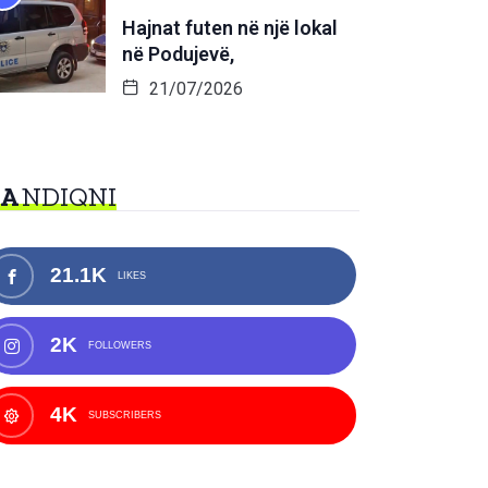
Hajnat futen në një lokal
në Podujevë,
21/07/2026
NA
NDIQNI
21.1K
LIKES
2K
FOLLOWERS
4K
SUBSCRIBERS