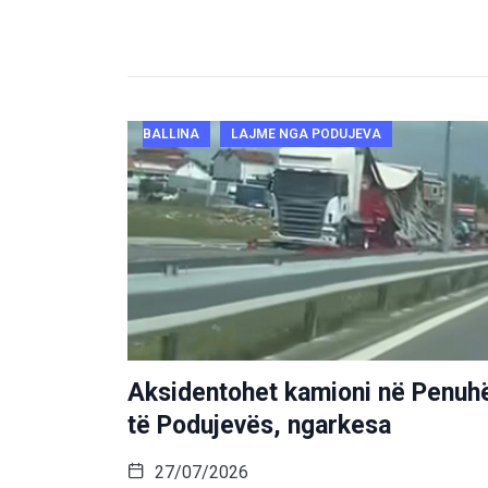
BALLINA
LAJME NGA PODUJEVA
Aksidentohet kamioni në Penuh
të Podujevës, ngarkesa
27/07/2026