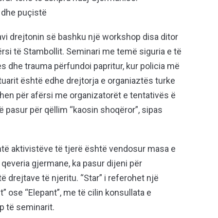
ë dhe puçistë
avi drejtonin së bashku një workshop disa ditor
fërsi të Stambollit. Seminari me temë siguria e të
s dhe trauma përfundoi papritur, kur policia më
stuarit është edhe drejtorja e organiaztës turke
ohen për afërsi me organizatorët e tentativës ë
anë pasur për qëllim “kaosin shoqëror”, sipas
htë aktivistëve të tjerë është vendosur masa e
 qeveria gjermane, ka pasur dijeni për
të drejtave të njeritu. “Star” i referohet një
 ose “Elepant”, me të cilin konsullata e
 të seminarit.