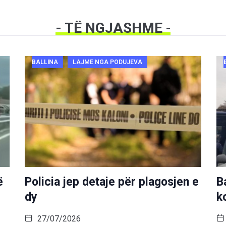
- TË NGJASHME
-
BALLINA
LAJME NGA PODUJEVA
ë
Policia jep detaje për plagosjen e
B
dy
k
27/07/2026