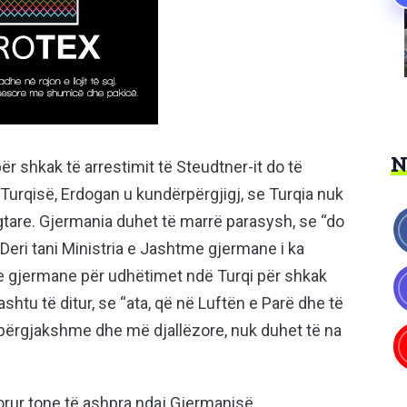
ër shkak të arrestimit të Steudtner-it do të
urqisë, Erdogan u kundërpërgjigj, se Turqia nuk
gtare. Gjermania duhet të marrë parasysh, se “do
. Deri tani Ministria e Jashtme gjermane i ka
e gjermane për udhëtimet ndë Turqi për shkak
ashtu të ditur, se “ata, që në Luftën e Parë dhe të
përgjakshme dhe më djallëzore, nuk duhet të na
rur tone të ashpra ndaj Gjermanisë.