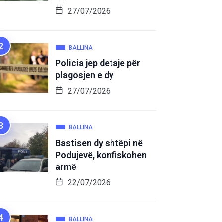
27/07/2026
BALLINA
Policia jep detaje për
plagosjen e dy
27/07/2026
BALLINA
Bastisen dy shtëpi në
Podujevë, konfiskohen
armë
22/07/2026
BALLINA