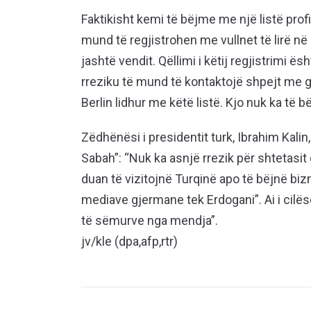
Faktikisht kemi të bëjme me një listë profi
mund të regjistrohen me vullnet të lirë 
jashtë vendit. Qëllimi i këtij regjistrimi 
rreziku të mund të kontaktojë shpejt me 
Berlin lidhur me këtë listë. Kjo nuk ka të 
Zëdhënësi i presidentit turk, Ibrahim Kali
Sabah”: “Nuk ka asnjë rrezik për shtetasit
duan të vizitojnë Turqinë apo të bëjnë bizn
mediave gjermane tek Erdogani”. Ai i cilë
të sëmurve nga mendja”.
jv/kle (dpa,afp,rtr)