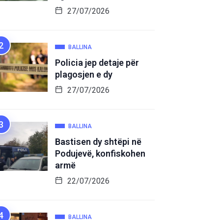
27/07/2026
BALLINA
Policia jep detaje për
plagosjen e dy
27/07/2026
BALLINA
Bastisen dy shtëpi në
Podujevë, konfiskohen
armë
22/07/2026
BALLINA