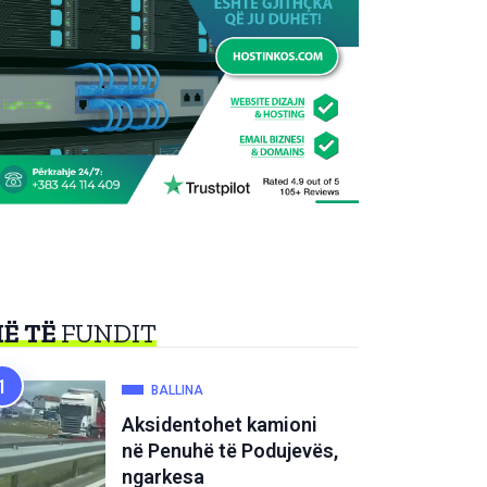
Ë TË
FUNDIT
BALLINA
Aksidentohet kamioni
në Penuhë të Podujevës,
ngarkesa