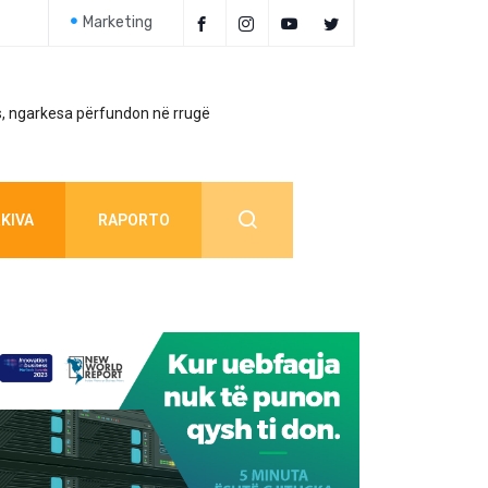
Marketing
, ngarkesa përfundon në rrugë
Policia jep detaj
KIVA
RAPORTO