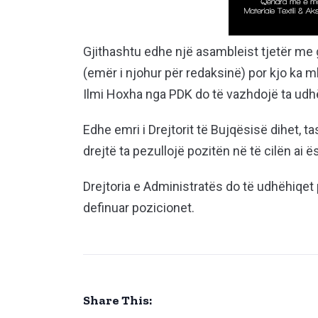
Gjithashtu edhe një asambleist tjetër me g
(emër i njohur për redaksinë) por kjo ka m
Ilmi Hoxha nga PDK do të vazhdojë ta u
Edhe emri i Drejtorit të Bujqësisë dihet, 
drejtë ta pezullojë pozitën në të cilën ai 
Drejtoria e Administratës do të udhëhiqet 
definuar pozicionet.
Share This: