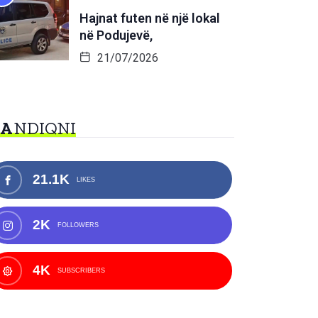
Hajnat futen në një lokal
në Podujevë,
21/07/2026
NA
NDIQNI
21.1K
LIKES
2K
FOLLOWERS
4K
SUBSCRIBERS