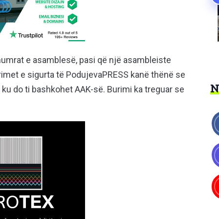
 numrat e asamblesë, pasi që një asambleiste
urimet e sigurta të PodujevaPRESS kanë thënë se
a ku do ti bashkohet AAK-së. Burimi ka treguar se