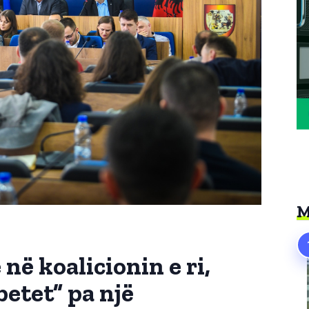
M
në koalicionin e ri,
etet” pa një