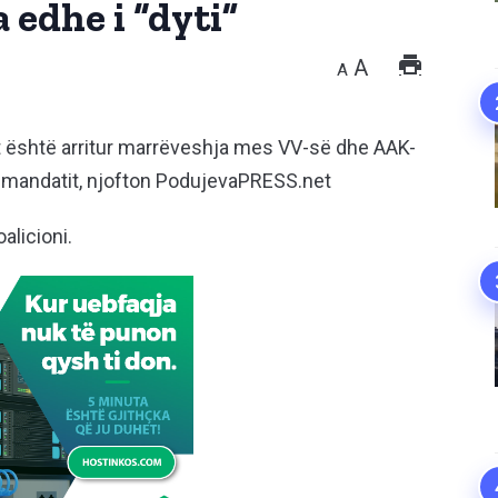
 edhe i “dyti”
A
A
ot është arritur marrëveshja mes VV-së dhe AAK-
ë mandatit, njofton PodujevaPRESS.net
alicioni.