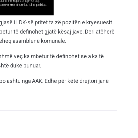
jasë i LDK-së pritet ta zë pozitën e kryesuesit
betur të definohet gjatë kësaj jave. Deri atëherë
dhëheq asamblenë komunale.
tashmë veç ka mbetur të definohet se a ka të
është duke punuar.
po ashtu nga AAK. Edhe për këtë drejtori janë