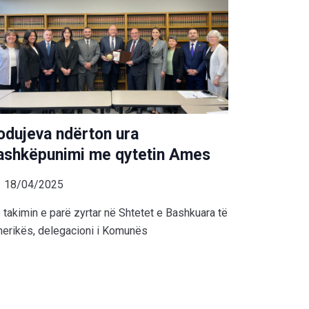
odujeva ndërton ura
ashkëpunimi me qytetin Ames
18/04/2025
 takimin e parë zyrtar në Shtetet e Bashkuara të
erikës, delegacioni i Komunës