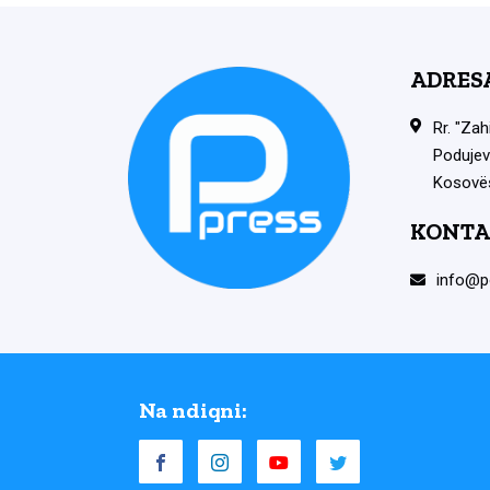
ADRES
Rr. "Zah
Podujev
Kosovë
KONTA
info@p
Na ndiqni: