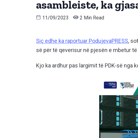
asambleiste, ka gjasa
11/09/2023
2 Min Read
Siç edhe ka raportuar PodujevaPRESS
, s
së për të qeverisur në pjesën e mbetur t
Kjo ka ardhur pas largimit të PDK-së nga ko