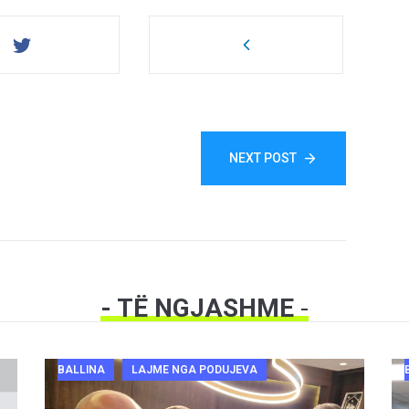
NEXT POST
- TË NGJASHME
-
BALLINA
LAJME NGA PODUJEVA