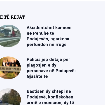
Ë TË REJAT
Aksidentohet kamioni
në Penuhë të
Podujevës, ngarkesa
përfundon në rrugë
Policia jep detaje për
plagosjen e dy
personave në Podujevë:
Gjashtë të
Bastisen dy shtëpi në
Podujevë, konfiskohen
armë e municion, dy të