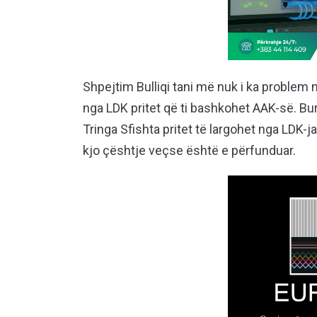
Shpejtim Bulliqi tani më nuk i ka problem
nga LDK pritet që ti bashkohet AAK-së. B
Tringa Sfishta pritet të largohet nga LDK-j
kjo çështje veçse është e përfunduar.