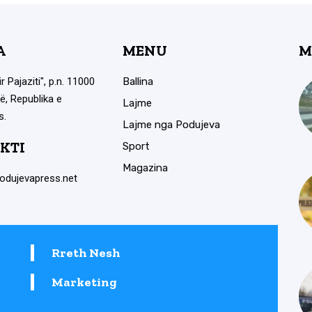
A
MENU
M
ir Pajaziti", p.n. 11000
Ballina
ë, Republika e
Lajme
s.
Lajme nga Podujeva
KTI
Sport
Magazina
odujevapress.net
Rreth Nesh
Marketing