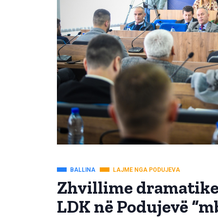
BALLINA
LAJME NGA PODUJEVA
Zhvillime dramatike 
LDK në Podujevë “mb