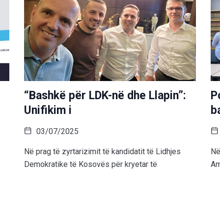
“Bashkë për LDK-në dhe Llapin”:
P
Unifikim i
b
03/07/2025
Në prag të zyrtarizimit të kandidatit të Lidhjes
Në
Demokratike të Kosovës për kryetar të
Am