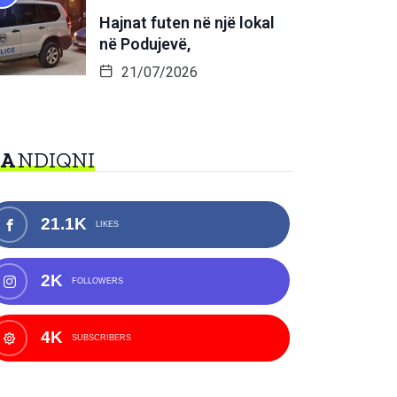
Hajnat futen në një lokal
në Podujevë,
21/07/2026
NA
NDIQNI
21.1K
LIKES
2K
FOLLOWERS
4K
SUBSCRIBERS