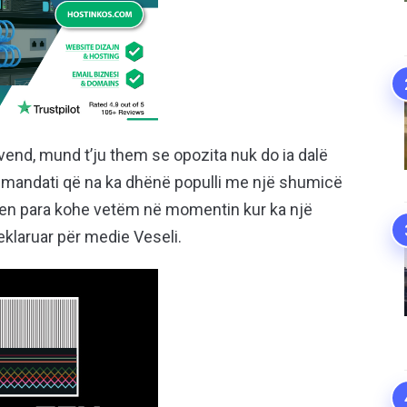
 vend, mund t’ju them se opozita nuk do ia dalë
a mandati që na ka dhënë populli me një shumicë
en para kohe vetëm në momentin kur ka një
eklaruar për medie Veseli.