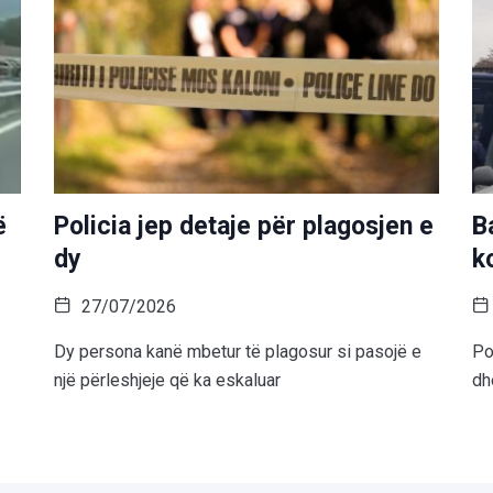
ë
Policia jep detaje për plagosjen e
B
dy
k
27/07/2026
Dy persona kanë mbetur të plagosur si pasojë e
Po
një përleshjeje që ka eskaluar
dh