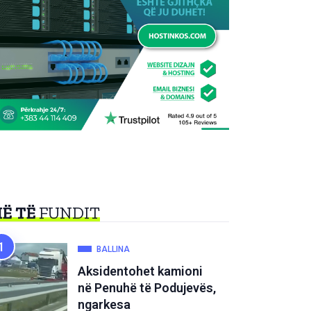
Ë TË
FUNDIT
BALLINA
Aksidentohet kamioni
në Penuhë të Podujevës,
ngarkesa