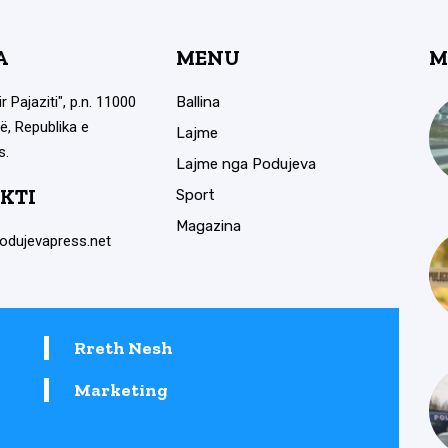
A
MENU
M
ir Pajaziti", p.n. 11000
Ballina
ë, Republika e
Lajme
s.
Lajme nga Podujeva
KTI
Sport
Magazina
odujevapress.net
Rreth Nesh
Marketing