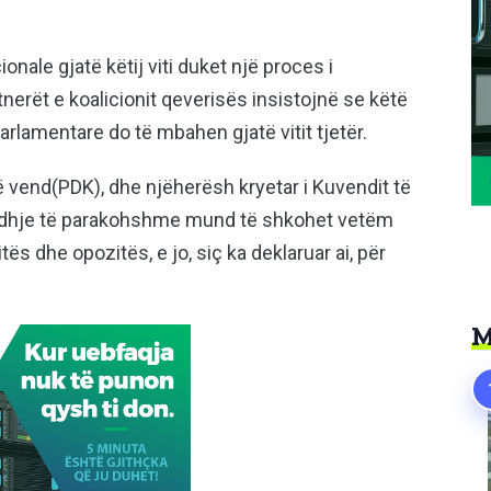
ale gjatë këtij viti duket një proces i
erët e koalicionit qeverisës insistojnë se këtë
parlamentare do të mbahen gjatë vitit tjetër.
ë vend(PDK), dhe njëherësh kryetar i Kuvendit të
jedhje të parakohshme mund të shkohet vetëm
s dhe opozitës, e jo, siç ka deklaruar ai, për
M