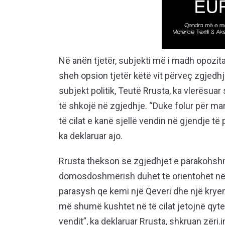
Në anën tjetër, subjekti më i madh opozit
sheh opsion tjetër këtë vit përveç zgjedhj
subjekt politik, Teutë Rrusta, ka vlerësuar
të shkojë në zgjedhje. “Duke folur për ma
të cilat e kanë sjellë vendin në gjendje t
ka deklaruar ajo.
Rrusta thekson se zgjedhjet e parakohsh
domosdoshmërish duhet të orientohet në
parasysh qe kemi një Qeveri dhe një krye
më shumë kushtet në të cilat jetojnë qyte
vendit”, ka deklaruar Rrusta, shkruan zëri.i