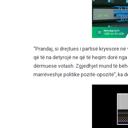
“Prandaj, si drejtues i partisë kryesore në
që të na detyrojë ne që të heqim dorë ng
dërmuese votash. Zgjedhjet mund të bëh
marrëveshje politike pozitë-opozitë”, ka d