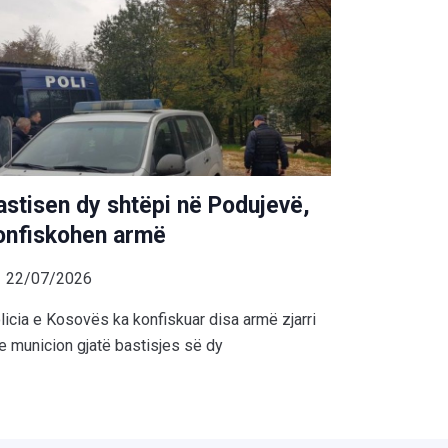
astisen dy shtëpi në Podujevë,
onfiskohen armë
22/07/2026
licia e Kosovës ka konfiskuar disa armë zjarri
e municion gjatë bastisjes së dy