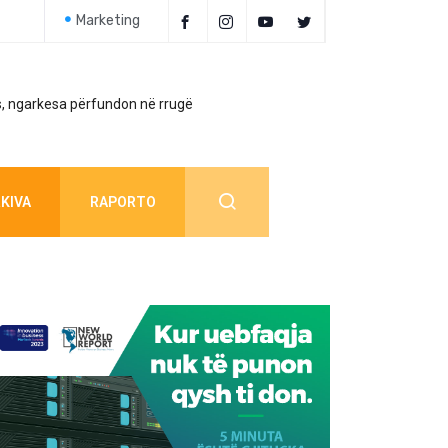
Marketing
, ngarkesa përfundon në rrugë
Policia jep detaj
KIVA
RAPORTO