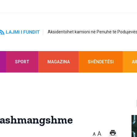
LAJMI I FUNDIT
Aksidentohet kamioni në Penuhë të Podujevës
SPORT
MAGAZINA
SHËNDETËSI
AR
ë pashmangshme
A
A