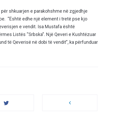
a, për shkuarjen e parakohshme në zgjedhje
be. “Është edhe një element i tretë pse kjo
verisjen e vendit. Isa Mustafa është
ërmes Listës “Srbska”. Një Qeveri e Kushtëzuar
 të Qeverisë në dobi të vendit”, ka përfunduar