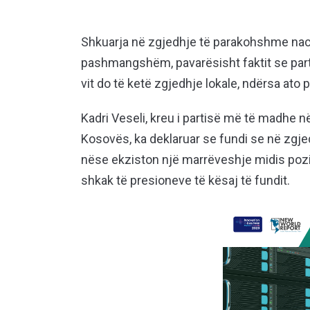
Shkuarja në zgjedhje të parakohshme nacion
pashmangshëm, pavarësisht faktit se partn
vit do të ketë zgjedhje lokale, ndërsa ato 
Kadri Veseli, kreu i partisë më të madhe n
Kosovës, ka deklaruar se fundi se në zg
nëse ekziston një marrëveshje midis pozitë
shkak të presioneve të kësaj të fundit.