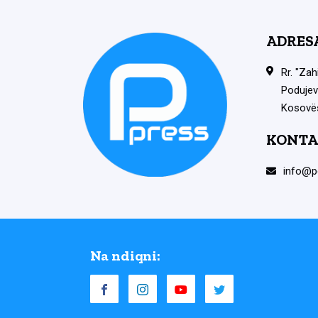
ADRES
Rr. "Zah
Podujev
Kosovë
KONTA
info@p
Na ndiqni: