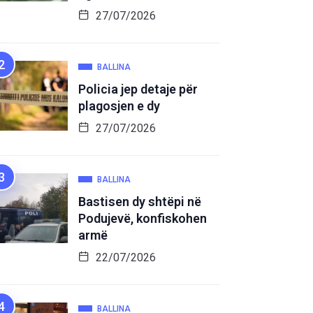
27/07/2026
BALLINA
Policia jep detaje për
plagosjen e dy
27/07/2026
BALLINA
Bastisen dy shtëpi në
Podujevë, konfiskohen
armë
22/07/2026
BALLINA