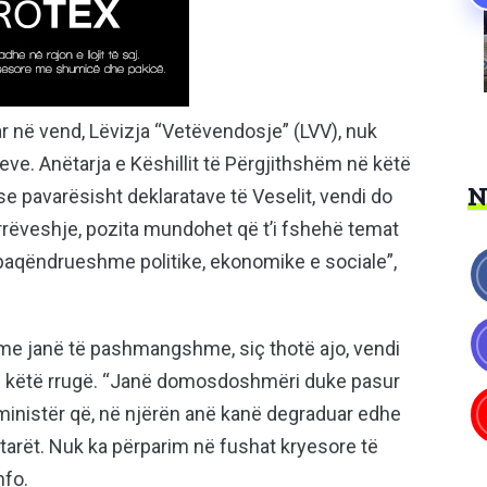
ar në vend, Lëvizja “Vetëvendosje” (LVV), nuk
eve. Anëtarja e Këshillit të Përgjithshëm në këtë
 se pavarësisht deklaratave të Veselit, vendi do
rrëveshje, pozita mundohet që t’i fshehë temat
ë paqëndrueshme politike, ekonomike e sociale”,
me janë të pashmangshme, siç thotë ajo, vendi
 këtë rrugë. “Janë domosdoshmëri duke pasur
ministër që, në njërën anë kanë degraduar edhe
tarët. Nuk ka përparim në fushat kryesore të
nfo.