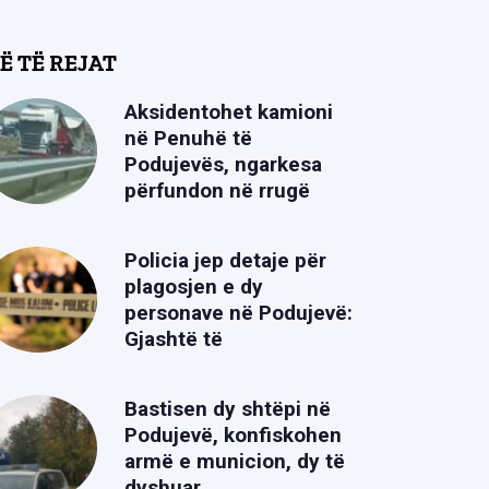
Ë TË REJAT
Aksidentohet kamioni
në Penuhë të
Podujevës, ngarkesa
përfundon në rrugë
Policia jep detaje për
plagosjen e dy
personave në Podujevë:
Gjashtë të
Bastisen dy shtëpi në
Podujevë, konfiskohen
armë e municion, dy të
dyshuar