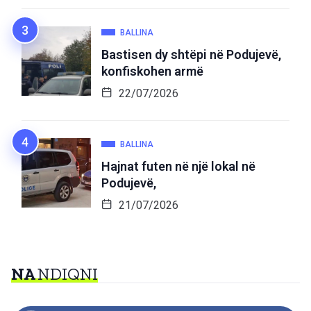
BALLINA
Bastisen dy shtëpi në Podujevë,
konfiskohen armë
22/07/2026
BALLINA
Hajnat futen në një lokal në
Podujevë,
21/07/2026
NA
NDIQNI