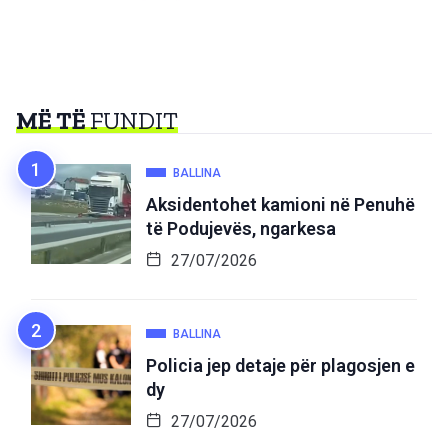
MË TË
FUNDIT
BALLINA
Aksidentohet kamioni në Penuhë
të Podujevës, ngarkesa
27/07/2026
BALLINA
Policia jep detaje për plagosjen e
dy
27/07/2026