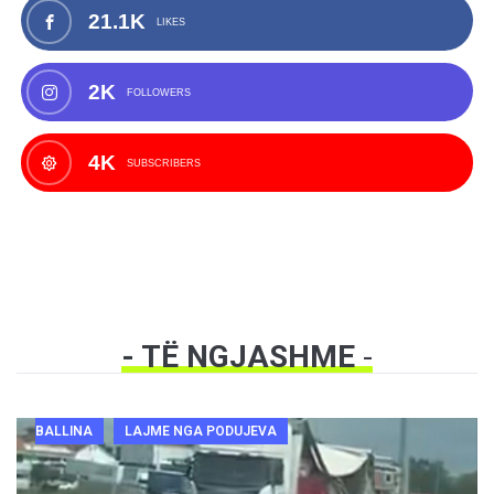
21.1K
LIKES
2K
FOLLOWERS
4K
SUBSCRIBERS
- TË NGJASHME
-
BALLINA
LAJME NGA PODUJEVA