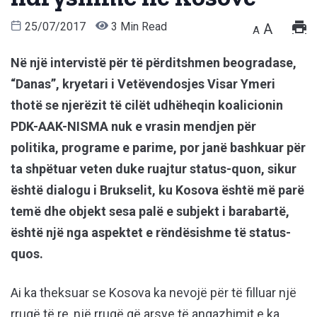
25/07/2017
3 Min Read
A
A
Në një intervistë për të përditshmen beogradase,
“Danas”, kryetari i Vetëvendosjes Visar Ymeri
thotë se njerëzit të cilët udhëheqin koalicionin
PDK-AAK-NISMA nuk e vrasin mendjen për
politika, programe e parime, por janë bashkuar për
ta shpëtuar veten duke ruajtur status-quon, sikur
është dialogu i Brukselit, ku Kosova është më parë
temë dhe objekt sesa palë e subjekt i barabartë,
është një nga aspektet e rëndësishme të status-
quos.
Ai ka theksuar se Kosova ka nevojë për të filluar një
rrugë të re, një rrugë që arsye të angazhimit e ka