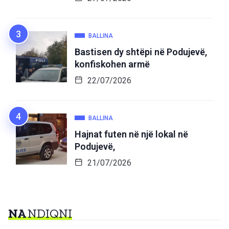
BALLINA
Bastisen dy shtëpi në Podujevë,
konfiskohen armë
22/07/2026
BALLINA
Hajnat futen në një lokal në
Podujevë,
21/07/2026
NA
NDIQNI