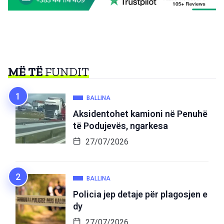
MË TË
FUNDIT
BALLINA
Aksidentohet kamioni në Penuhë
të Podujevës, ngarkesa
27/07/2026
BALLINA
Policia jep detaje për plagosjen e
dy
27/07/2026