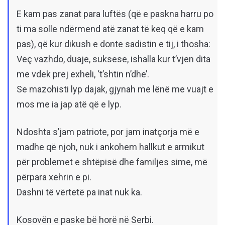
E kam pas zanat para luftës (që e paskna harru po
ti ma solle ndërmend atë zanat të keq që e kam
pas), që kur dikush e donte sadistin e tij, i thosha:
Veç vazhdo, duaje, suksese, ishalla kur t’vjen dita
me vdek prej exheli, ‘t’shtin n’dhe’.
Se mazohisti lyp dajak, gjynah me lënë me vuajt e
mos me ia jap atë që e lyp.
Ndoshta s’jam patriote, por jam inatçorja më e
madhe që njoh, nuk i ankohem hallkut e armikut
për problemet e shtëpisë dhe familjes sime, më
përpara xehrin e pi.
Dashni të vërtetë pa inat nuk ka.
Kosovën e paske bë horë në Serbi.