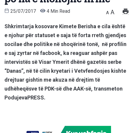
25/07/2017
4 Min Read
A
A
Shkrimtarja kosovare Kimete Berisha e cila është
e njohur për statuset e saja të forta rreth gjendjes
socilae dhe politike në shoqërinë tonë, në profilin
e saj zyrtar në facbook, ka reaguar ashpër pas
intervistës së Visar Ymerit dhënë gazetës serbe
“Danas”, në të cilin kryetari i Vetvfendosjes kishte
drejtuar gishtin me akuza në drejtim të
udhëheqësve të PDK-së dhe AAK-së, transmeton
PodujevaPRESS.