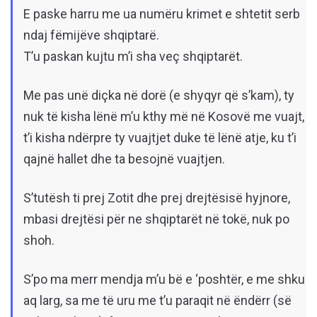
E paske harru me ua numëru krimet e shtetit serb
ndaj fëmijëve shqiptarë.
T’u paskan kujtu m’i sha veç shqiptarët.
Me pas unë diçka në dorë (e shyqyr që s’kam), ty
nuk të kisha lënë m’u kthy më në Kosovë me vuajt,
t’i kisha ndërpre ty vuajtjet duke të lënë atje, ku t’i
qajnë hallet dhe ta besojnë vuajtjen.
S’tutësh ti prej Zotit dhe prej drejtësisë hyjnore,
mbasi drejtësi për ne shqiptarët në tokë, nuk po
shoh.
S’po ma merr mendja m’u bë e ‘poshtër, e me shku
aq larg, sa me të uru me t’u paraqit në ëndërr (së