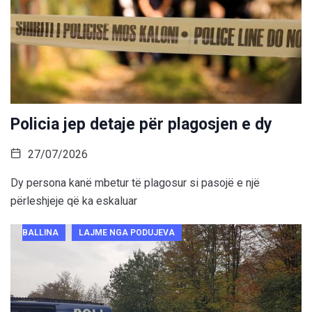
Policia jep detaje për plagosjen e dy
27/07/2026
Dy persona kanë mbetur të plagosur si pasojë e një
përleshjeje që ka eskaluar
BALLINA
LAJME NGA PODUJEVA