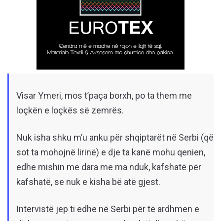
Visar Ymeri, mos t’paça borxh, po ta them me
loçkën e loçkës së zemrës.
Nuk isha shku m’u anku për shqiptarët në Serbi (që
sot ta mohojnë lirinë) e dje ta kanë mohu qenien,
edhe mishin me dara me ma nduk, kafshatë për
kafshatë, se nuk e kisha bë atë gjest.
Intervistë jep ti edhe në Serbi për të ardhmen e