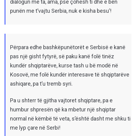
dialogun me ta, ama, pse çohesh ti dhe e bën
punën me t’vajtu Serbia, nuk e kisha besu’!
Përpara edhe bashkëpunëtorët e Serbisë e kanë
pas një gisht fytyrë, së paku kanë folë tinëz
kundër shqiptarëve, kurse tash u bë modë në
Kosovë, me folë kundër interesave të shqiptarëve
ashiqare, pa t’u tremb syri.
Pa u shterr të gjitha vajtoret shqiptare, pa e
humbur shpresën që ka mbetur një shqiptar
normal në këmbë të veta, s’është dasht me shku ti
me lyp çare në Serbi!