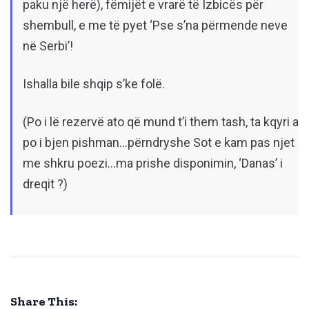
paku një herë), fëmijët e vrarë të Izbicës për
shembull, e me të pyet ‘Pse s’na përmende neve
në Serbi’!
Ishalla bile shqip s’ke folë.
(Po i lë rezervë ato që mund t’i them tash, ta kqyri a
po i bjen pishman…përndryshe Sot e kam pas njet
me shkru poezi…ma prishe disponimin, ‘Danas’ i
dreqit
?
)
Share This: