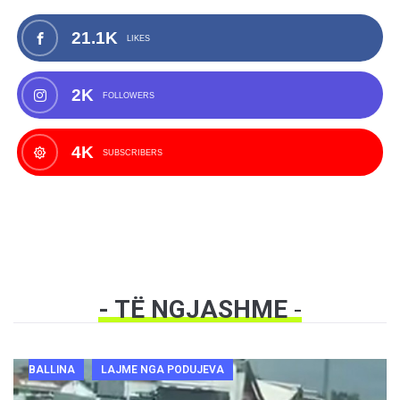
21.1K
LIKES
2K
FOLLOWERS
4K
SUBSCRIBERS
- TË NGJASHME
-
BALLINA
LAJME NGA PODUJEVA