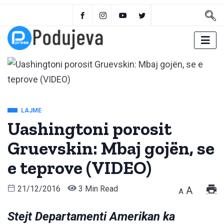
LAJME
Uashingtoni porosit
Gruevskin: Mbaj gojën, se
e teprove (VIDEO)
21/12/2016
3 Min Read
A
A
Stejt Departamenti Amerikan ka