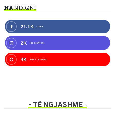
NA
NDIQNI
21.1K
LIKES
2K
FOLLOWERS
4K
SUBSCRIBERS
- TË NGJASHME
-