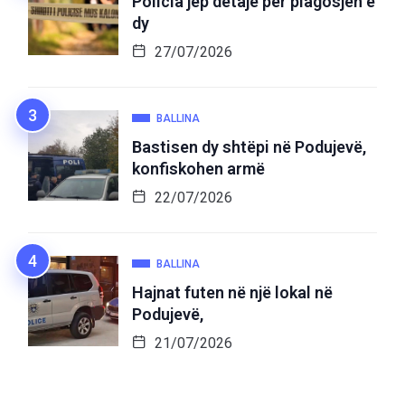
Policia jep detaje për plagosjen e
dy
27/07/2026
BALLINA
Bastisen dy shtëpi në Podujevë,
konfiskohen armë
22/07/2026
BALLINA
Hajnat futen në një lokal në
Podujevë,
21/07/2026