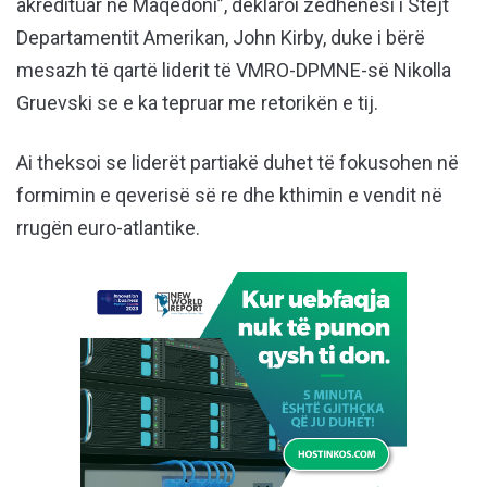
akredituar në Maqedoni”, deklaroi zëdhënësi i Stejt
Departamentit Amerikan, John Kirby, duke i bërë
mesazh të qartë liderit të VMRO-DPMNE-së Nikolla
Gruevski se e ka tepruar me retorikën e tij.
Ai theksoi se liderët partiakë duhet të fokusohen në
formimin e qeverisë së re dhe kthimin e vendit në
rrugën euro-atlantike.