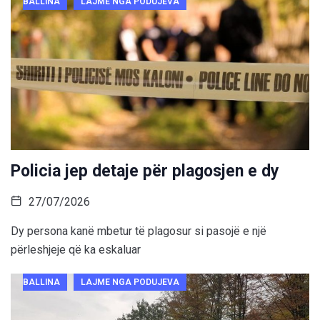
BALLINA
LAJME NGA PODUJEVA
Policia jep detaje për plagosjen e dy
27/07/2026
Dy persona kanë mbetur të plagosur si pasojë e një
përleshjeje që ka eskaluar
BALLINA
LAJME NGA PODUJEVA