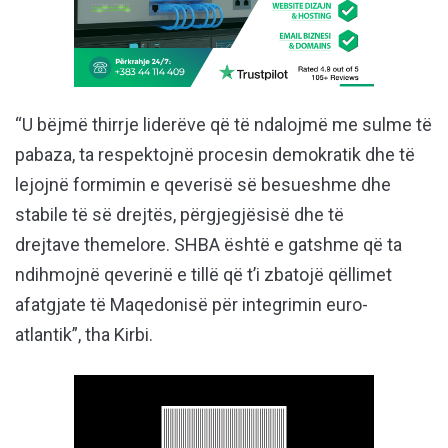
“U bëjmë thirrje liderëve që të ndalojmë me sulme të
pabaza, ta respektojnë procesin demokratik dhe të
lejojnë formimin e qeverisë së besueshme dhe
stabile të së drejtës, përgjegjësisë dhe të
drejtave themelore. SHBA është e gatshme që ta
ndihmojnë qeverinë e tillë që t’i zbatojë qëllimet
afatgjate të Maqedonisë për integrimin euro-
atlantik”, tha Kirbi.