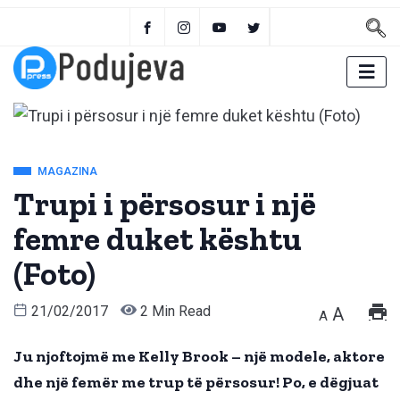
MAGAZINA
Trupi i përsosur i një
femre duket kështu
(Foto)
21/02/2017
2 Min Read
A
A
Ju njoftojmë me Kelly Brook – një modele, aktore
dhe një femër me trup të përsosur! Po, e dëgjuat