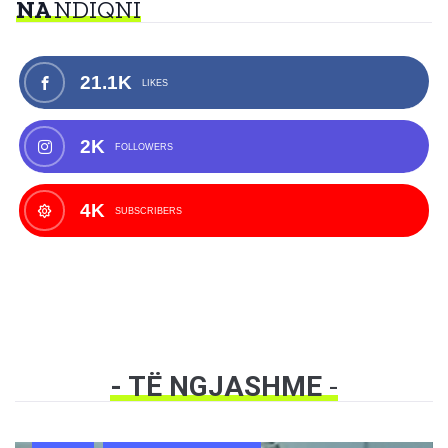
NA
NDIQNI
21.1K
LIKES
2K
FOLLOWERS
4K
SUBSCRIBERS
- TË NGJASHME
-