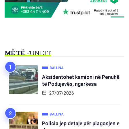
MË TË
FUNDIT
BALLINA
Aksidentohet kamioni në Penuhë
të Podujevës, ngarkesa
27/07/2026
BALLINA
Policia jep detaje për plagosjen e