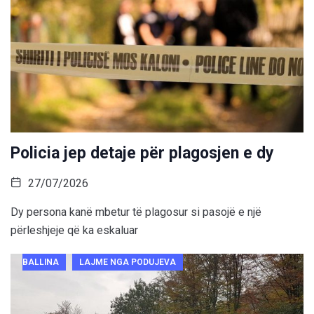
Policia jep detaje për plagosjen e dy
27/07/2026
Dy persona kanë mbetur të plagosur si pasojë e një
përleshjeje që ka eskaluar
BALLINA
LAJME NGA PODUJEVA