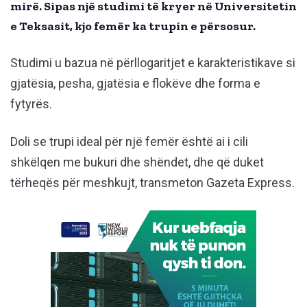
mirë. Sipas një studimi të kryer në Universitetin
e Teksasit, kjo femër ka trupin e përsosur.
Studimi u bazua në përllogaritjet e karakteristikave si
gjatësia, pesha, gjatësia e flokëve dhe forma e
fytyrës.
Doli se trupi ideal për një femër është ai i cili
shkëlqen me bukuri dhe shëndet, dhe që duket
tërheqës për meshkujt, transmeton Gazeta Express.