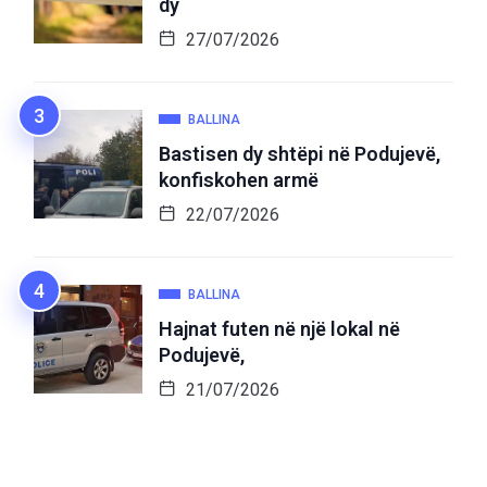
dy
27/07/2026
BALLINA
Bastisen dy shtëpi në Podujevë,
konfiskohen armë
22/07/2026
BALLINA
Hajnat futen në një lokal në
Podujevë,
21/07/2026