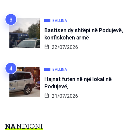
BALLINA
Bastisen dy shtëpi në Podujevë,
konfiskohen armë
22/07/2026
BALLINA
Hajnat futen në një lokal në
Podujevë,
21/07/2026
NA
NDIQNI