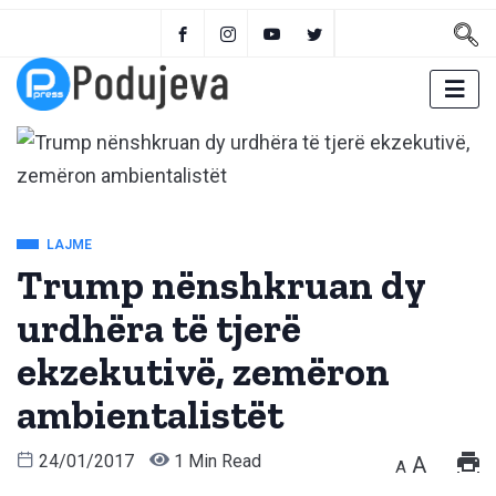
LAJME
Trump nënshkruan dy
urdhëra të tjerë
ekzekutivë, zemëron
ambientalistët
24/01/2017
1 Min Read
A
A