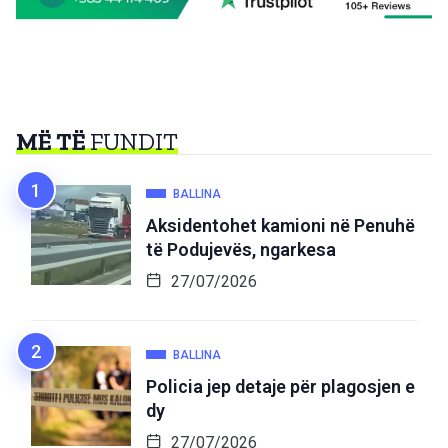
MË TË
FUNDIT
BALLINA
Aksidentohet kamioni në Penuhë
të Podujevës, ngarkesa
27/07/2026
BALLINA
Policia jep detaje për plagosjen e
dy
27/07/2026