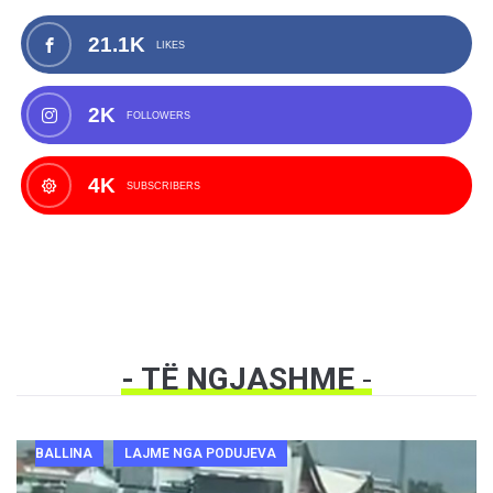
21.1K
LIKES
2K
FOLLOWERS
4K
SUBSCRIBERS
- TË NGJASHME
-
BALLINA
LAJME NGA PODUJEVA