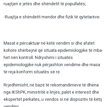
ruajtjen e jetës dhe shëndetit të popullatës;
-Ruajtja e shëndetit mendor dhe fizik të qytetarëve.
Masat e përcaktuar në këtë vendim si dhe afatet
kohore shërbejnë që situata epidemiologjike të mba­
het nën kontroll. Ndryshimi i situatës
epidemiologjike nuk përjashton vendime dhe masa
të reja konform situatës së re.
Rrjedhimisht, në bazë të rekomandimeve të dhëna
nga IKShPK, ministritë e linjës, palët e inte­re­sit dhe
ekspertët përkatës, u vendos si në dispozitiv të këtij
vendimi.