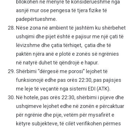
bllokohen në mënyrë të konsiderueshme nga
asnjë mur ose pengesa të tjera fizike të
padepërtueshme.
Nëse zona në ambient të jashtëm ku shërbehet
ushqimi dhe pijet është e pajisur me një çati të
lëvizshme dhe çatia tërhiqet, çatia dhe të
paktën njëra anë e plotë e zonës së ngrënies
në natyrë duhet të qëndrojë e hapur.
Shërbimi “dërgesë me porosi” lejohet të
funksionojë edhe pas orës 22:30, pas pajisjes
me leje të veçantë nga sistemi EDI (ATK).
Në hotele, pas orës 22:30, shërbimi i pijeve dhe
ushqimeve lejohet edhe në zonën e përcaktuar
për ngrënie dhe pije, vetëm për mysafirët e
këtyre subjekteve, të cilët verifikohen përmes