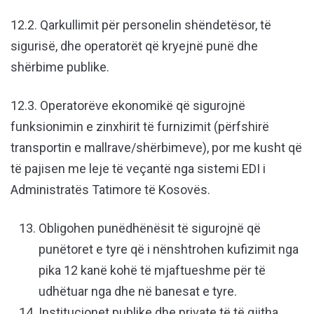
12.2. Qarkullimit për personelin shëndetësor, të
sigurisë, dhe operatorët që kryejnë punë dhe
shërbime publike.
12.3. Operatorëve ekonomikë që sigurojnë
funksionimin e zinxhirit të furnizimit (përfshirë
transportin e mallrave/shërbimeve), por me kusht që
të pajisen me leje të veçantë nga sistemi EDI i
Administratës Tatimore të Kosovës.
Obligohen punëdhënësit të sigurojnë që
punëtoret e tyre që i nënshtrohen kufizimit nga
pika 12 kanë kohë të mjaftueshme për të
udhëtuar nga dhe në banesat e tyre.
Institucionet publike dhe private të të gjitha