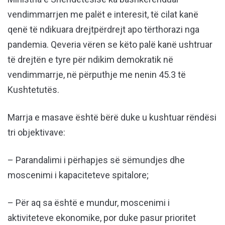
vendimmarrjen me palët e inte­resit, të cilat kanë
qenë të ndikuara drejtpërdrejt apo tërthorazi nga
pandemia. Qeveria vëren se këto palë kanë ushtruar
të drejtën e tyre për ndikim demokratik në
vendimmarrje, në përputhje me nenin 45.3 të
Kushtetutës.
Marrja e masave është bërë duke u kushtuar rëndësi
tri objektivave:
– Parandalimi i përhapjes së sëmundjes dhe
moscenimi i kapaciteteve spitalore;
– Për aq sa është e mundur, moscenimi i
aktiviteteve ekonomike, por duke pasur prioritet