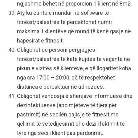
ngjashme bëhet në proporcion 1 klient në 8m2.
Aty ku është e mundur në software të
fitnesit/palestrës të përcaktohet numri
maksimal i klientëve që mund të kenë qasje në
hapësirat e fitnesit.
Obligohet që personi përgjegjës i
fitnesit/palestrës të ketë kujdes të veçantë në
pikun e vizitës së klientëve, e që llogaritet koha
nga ora 17:00 – 20:00, që të respektohet
distanca e përcaktuar në udhëzues.
Obligohet vendosja e shenjave informuese dhe
dezinfektuesve (apo mjeteve të tjera për
pastrimit) në secilën pajisje të fitnesit me
qëllimit të vetëdijesimit dhe dezinfektimit të
tyre nga secili klient pas përdorimit.