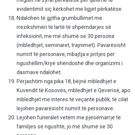
evidentimit siç kërkohet me ligjet përkatëse.
Ndalohen të gjitha grumbullimet me
rrezikshmëri të lartë të shpërndarjes së
infeksionit, me më shumë se 30 persona
(mbledhjet, seminaret, trajnimet). Pavarësisht
numrit të personave, mbajtja e pritjes për
ngushëllim/krye shëndoshë dhe organizimi i
dasmave ndalohet.
Përjashtim nga pika 18, bëjnë mbledhjet e
Kuvendit të Kosovës, mbledhjet e Qeverisë, apo
mbledhjet me interes të veçantë publik, të cilat
lejohen pavarësisht numrit të personave.
Lejohen funeralet vetëm me pjesëmarrje të
familjes së ngushtë, jo më shumë se 30