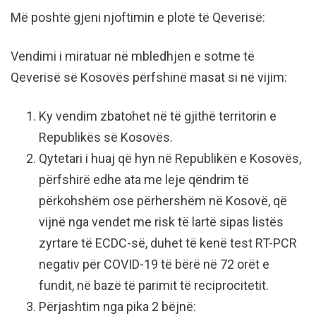
Më poshtë gjeni njoftimin e plotë të Qeverisë:
Vendimi i miratuar në mbledhjen e sotme të
Qeverisë së Kosovës përfshinë masat si në vijim:
Ky vendim zbatohet në të gjithë territorin e
Republikës së Kosovës.
Qytetari i huaj që hyn në Republikën e Kosovës,
përfshirë edhe ata me leje qëndrim të
përkohshëm ose përhershëm në Kosovë, që
vijnë nga vendet me risk të lartë sipas listës
zyrtare të ECDC-së, duhet­ të kenë test RT-PCR
negativ për COVID-19 të bërë në 72 orët e
fundit, në bazë të parimit të reciprocitetit.
Përjashtim nga pika 2 bëjnë: