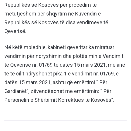
Republikës së Kosovës për procedim të
mëtutjeshëm për shqyrtim në Kuvendin e
Republikës së Kosovës të disa vendimeve të
Qeverisë.
Në këtë mbledhje, kabineti qeveritar ka miratuar
vendimin për ndryshimin dhe plotësimin e Vendimit
të Qeverisë nr. 01/69 të datës 15 mars 2021, me anë
të të cilit ndryshohet pika 1 e vendimit nr. 01/69, e
datës 15 mars 2021, ashtu që emërtimi “ Për
Gardianët”, zëvendësohet me emërtimin: “ Për
Personelin e Shërbimit Korrektues të Kosovës”.