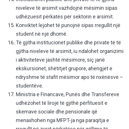
niveleve të arsimit vazhdojnë mësimin sipas
udhëzuesit përkatës për sektorin e arsimit.
Konviktet lejohet të punojnë sipas rregullit një
student në një dhomë.
Të gjitha institucionet publike dhe private të të
gjitha niveleve të arsimit, iu ndalohet organizimi
i aktiviteteve jashtë mësimore, siç janë
ekskursionet, shëtitjet grupore, ahengjet e
ndryshme të stafit mësimor apo të nxënësve –
studentëve.
Ministria e Financave, Punës dhe Transfereve
udhëzohet të lirojë të gjithë përfituesit e
skemave sociale dhe pensionale që
menaxhohen nga MFPT-ja nga paraqitja e
rregullt në zyrat përkatëse për qëllime të