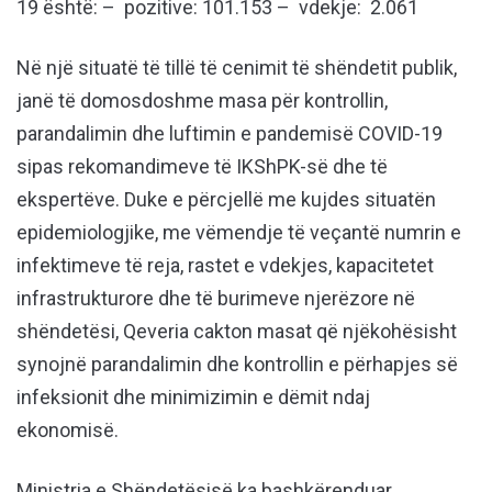
19 është: – pozitive: 101.153 – vdekje: 2.061
Në një situatë të tillë të cenimit të shëndetit publik,
janë të domosdoshme masa për kon­t­ro­llin,
parandalimin dhe luftimin e pandemisë COVID-19
sipas rekomandimeve të IKShPK-së dhe të
ekspertëve. Duke e përcjellë me kujdes situatën
epidemiologjike, me vëmendje të veçantë numrin e
infektimeve të reja, rastet e vdekjes, kapacitetet
infra­struk­tu­rore dhe të burimeve njerëzore në
shëndetësi, Qeveria cakton masat që një­kohë­sisht
synojnë para­ndalimin dhe kontrollin e përhapjes së
infeksionit dhe minimizimin e dëmit ndaj
ekonomisë.
Ministria e Shëndetësisë ka bashkërenduar