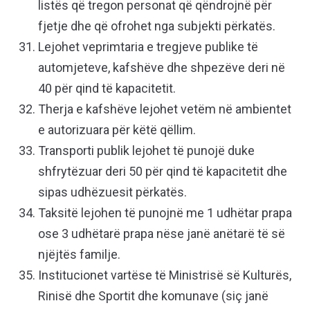
listës që tregon personat që qëndrojnë për
fjetje dhe që ofrohet nga subjekti përkatës.
Lejohet veprimtaria e tregjeve publike të
automjeteve, kafshëve dhe shpezëve deri në
40 për qind të kapacitetit.
Therja e kafshëve lejohet vetëm në ambientet
e autorizuara për këtë qëllim.
Transporti publik lejohet të punojë duke
shfrytëzuar deri 50 për qind të kapacitetit dhe
sipas udhëzuesit përkatës.
Taksitë lejohen të punojnë me 1 udhëtar prapa
ose 3 udhëtarë prapa nëse janë anëtarë të së
njëjtës familje.
Institucionet vartëse të Ministrisë së Kulturës,
Rinisë dhe Sportit dhe komunave (siç janë