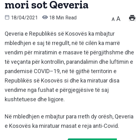
mori sot Qeveria
18/04/2021
18 Min Read
A
A
Qeveria e Republikës së Kosovës ka mbajtur
mbledhjen e saj të rregullt, në të cilën ka marrë
vendim për miratimin e masave të përgjithshme dhe
të veçanta për kontrollin, parandalimin dhe luftimin e
pandemisë COVID–19, në të gjithë territorin e
Republikës së Kosovës si dhe ka miratuar disa
vendime nga fushat e përgjegjësive të saj
kushtetuese dhe ligjore.
Në mbledhjen e mbajtur para rreth dy orësh, Qeveria
e Kosovës ka miratuar masat e reja anti-Covid.