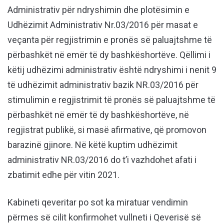
Administrativ për ndryshimin dhe plotësimin e
Udhëzimit Administrativ Nr.03/2016 për masat e
veçanta për regjistrimin e pronës së paluajtshme të
përbashkët në emër të dy bashkëshortëve. Qëllimi i
këtij udhëzimi administrativ është ndryshimi i nenit 9
të udhëzimit administrativ bazik NR.03/2016 për
stimulimin e regjistrimit të pronës së paluajtshme të
përbashkët në emër të dy bashkëshortëve, në
regjistrat publikë, si masë afirmative, që promovon
barazinë gjinore. Në këtë kuptim udhëzimit
administrativ NR.03/2016 do t’i vazhdohet afati i
zbatimit edhe për vitin 2021.
Kabineti qeveritar po sot ka miratuar vendimin
përmes së cilit konfirmohet vullneti i Qeverisë së