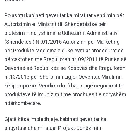
Po ashtu kabineti qeveritar ka miratuar vendimin për
Autorizimin e Ministrit të Shëndetësisë për
plotësim – ndryshimin e Udhëzimit Administrativ
(Shëndetësi) Nr.01/2015 Autorizimi për Marketing
për Produkte Medicinale duke evituar procedurat që
përcaktohen me Rregulloren nr. 09/2011 të Punës së
Qeverisë së Republikës së Kosovës dhe Rregulloren
nr.13/2013 për Shërbimin Ligjor Qeveritar. Miratimi i
këtij propozim Vendimi do t’i hap rrugë negocimit të
produkteve të imunizimit me prodhuesit e ndryshëm
ndërkombëtarë.
Gjatë kësaj mbledhjeje, kabineti qeveritar ka
shqyrtuar dhe miratuar Projekt-udhëzimin