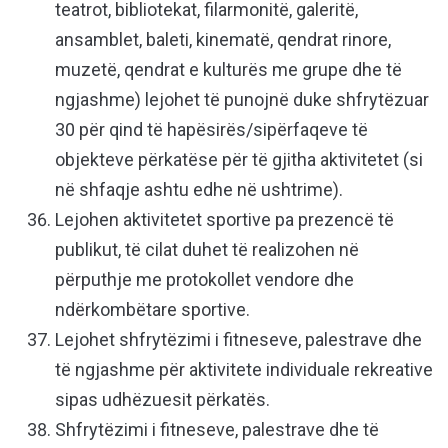
teatrot, bibliotekat, filarmonitë, galeritë,
ansamblet, baleti, kinematë, qendrat rinore,
muzetë, qendrat e kulturës me grupe dhe të
ngjashme) lejohet të punojnë duke shfrytëzuar
30 për qind të hapësirës/sipërfaqeve të
objekteve përkatëse për të gjitha aktivitetet (si
në shfaqje ashtu edhe në ushtrime).
Lejohen aktivitetet sportive pa prezencë të
publikut, të cilat duhet të realizohen në
përputhje me protokollet vendore dhe
ndërkombëtare sportive.
Lejohet shfrytëzimi i fitneseve, palestrave dhe
të ngjashme për aktivitete individuale rekreative
sipas udhëzuesit përkatës.
Shfrytëzimi i fitneseve, palestrave dhe të