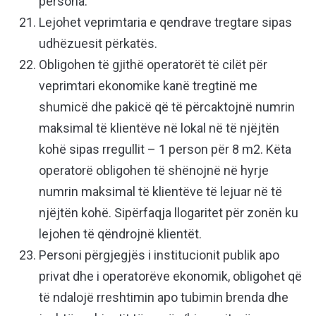
persona.
Lejohet veprimtaria e qendrave tregtare sipas
udhëzuesit përkatës.
Obligohen të gjithë operatorët të cilët për
veprimtari ekonomike kanë tregtinë me
shumicë dhe pakicë që të përcaktojnë numrin
maksimal të klientëve në lokal në të njëjtën
kohë sipas rregullit – 1 person për 8 m2. Këta
operatorë obligohen të shënojnë në hyrje
numrin maksimal të klientëve të lejuar në të
njëjtën kohë. Sipërfaqja llogaritet për zonën ku
lejohen të qëndrojnë klientët.
Personi përgjegjës i institucionit publik apo
privat dhe i operatorëve ekonomik, obligohet që
të ndalojë rreshtimin apo tubimin brenda dhe