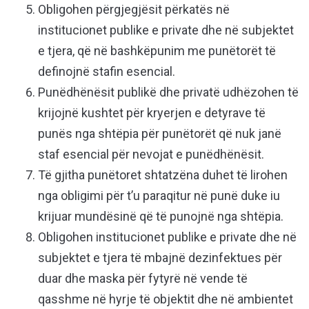
Obligohen përgjegjësit përkatës në
institucionet publike e private dhe në subjektet
e tjera, që në bashkëpunim me punëtorët të
definojnë stafin esencial.
Punëdhënësit publikë dhe privatë udhëzohen të
krijojnë kushtet për kryerjen e detyrave të
punës nga shtëpia për punëtorët që nuk janë
staf esencial për nevojat e punëdhënësit.
Të gjitha punëtoret shtatzëna duhet të lirohen
nga obligimi për t’u paraqitur në punë duke iu
krijuar mundësinë që të punojnë nga shtëpia.
Obligohen institucionet publike e private dhe në
subjektet e tjera të mbajnë dezinfektues për
duar dhe maska për fytyrë në vende të
qasshme në hyrje të objektit dhe në ambientet