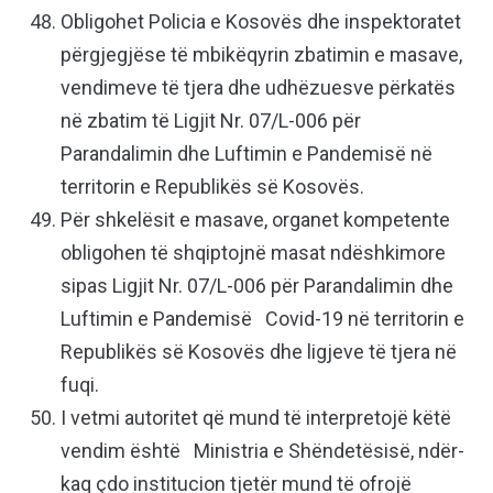
Obligohet Policia e Kosovës dhe inspektoratet
përgjegjëse të mbikëqyrin zbatimin e masave,
vendimeve të tjera dhe udhëzuesve përkatës
në zbatim të Ligjit Nr. 07/L-006 për
Parandalimin dhe Luftimin e Pandemisë në
territorin e Republikës së Kosovës.
Për shkelësit e masave, organet kompetente
obligohen të shqiptojnë masat ndëshkimore
sipas Ligjit Nr. 07/L-006 për Parandalimin dhe
Luftimin e Pandemisë Covid-19 në territorin e
Republikës së Kosovës dhe ligjeve të tjera në
fuqi.
I vetmi autoritet që mund të interpretojë këtë
vendim është Ministria e Shëndetësisë, ndër­
kaq çdo institucion tjetër mund të ofrojë