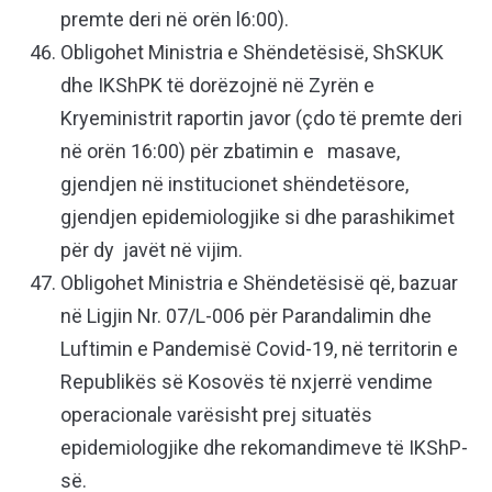
premte deri në orën l6:00).
Obligohet Ministria e Shëndetësisë, ShSKUK
dhe IKShPK të dorëzojnë në Zyrën e
Kryeministrit raportin javor (çdo të premte deri
në orën 16:00) për zbatimin e masave,
gjendjen në institucionet shëndetësore,
gjendjen epidemiologjike si dhe parashikimet
për dy javët në vijim.
Obligohet Ministria e Shëndetësisë që, bazuar
në Ligjin Nr. 07/L-006 për Parandalimin dhe
Luftimin e Pandemisë Covid-19, në territorin e
Republikës së Kosovës të nxjerrë vendime
operacionale varësisht prej situatës
epidemiologjike dhe rekomandimeve të IKShP-
së.