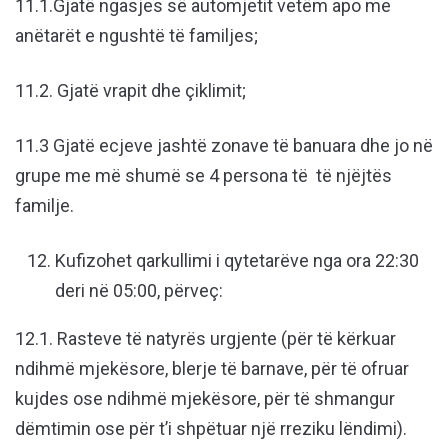
11.1.Gjatë ngasjes së automjetit vetëm apo me
anëtarët e ngushtë të familjes;
11.2. Gjatë vrapit dhe çiklimit;
11.3 Gjatë ecjeve jashtë zonave të banuara dhe jo në
grupe me më shumë se 4 persona të të njëjtës
familje.
Kufizohet qarkullimi i qytetarëve nga ora 22:30
deri në 05:00, përveç:
12.1. Rasteve të natyrës urgjente (për të kërkuar
ndihmë mjekësore, blerje të barnave, për të ofruar
kujdes ose ndihmë mjekësore, për të shmangur
dëmtimin ose për t’i shpëtuar një rreziku lëndimi).