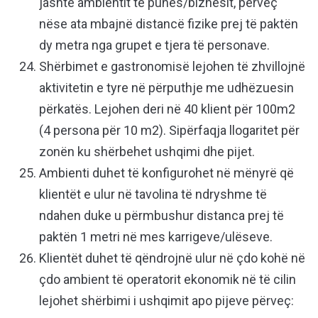
jashtë ambientit të punës/biznesit, përveç
nëse ata mbajnë distancë fizike prej të paktën
dy metra nga grupet e tjera të personave.
Shërbimet e gastronomisë lejohen të zhvillojnë
aktivitetin e tyre në përputhje me udhëzuesin
përkatës. Lejohen deri në 40 klient për 100m2
(4 persona për 10 m2). Sipërfaqja llogaritet për
zonën ku shërbehet ushqimi dhe pijet.
Ambienti duhet të konfigurohet në mënyrë që
klientët e ulur në tavolina të ndryshme të
ndahen duke u përmbushur distanca prej të
paktën 1 metri në mes karrigeve/ulëseve.
Klientët duhet të qëndrojnë ulur në çdo kohë në
çdo ambient të operatorit ekonomik në të cilin
lejohet shërbimi i ushqimit apo pijeve përveç: