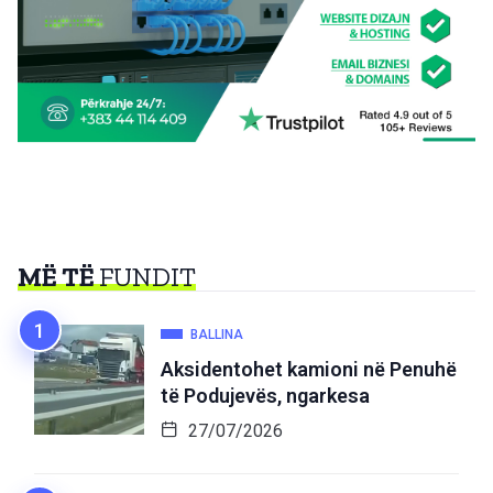
MË TË
FUNDIT
BALLINA
Aksidentohet kamioni në Penuhë
të Podujevës, ngarkesa
27/07/2026