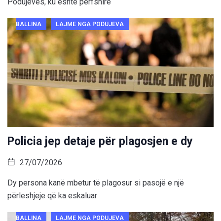
Podujevës, ku është përfshirë
BALLINA
LAJME NGA PODUJEVA
Policia jep detaje për plagosjen e dy
27/07/2026
Dy persona kanë mbetur të plagosur si pasojë e një
përleshjeje që ka eskaluar
BALLINA
LAJME NGA PODUJEVA