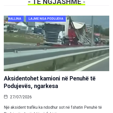
- TË NGJASHME
-
BALLINA
LAJME NGA PODUJEVA
Aksidentohet kamioni në Penuhë të
Podujevës, ngarkesa
27/07/2026
Një aksident trafiku ka ndodhur sot në fshatin Penuhë të