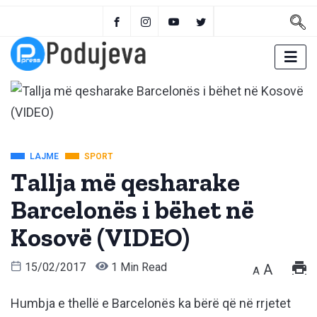
LAJME
SPORT
Tallja më qesharake
Barcelonës i bëhet në
Kosovë (VIDEO)
15/02/2017
1 Min Read
A
A
Humbja e thellë e Barcelonës ka bërë që në rrjetet