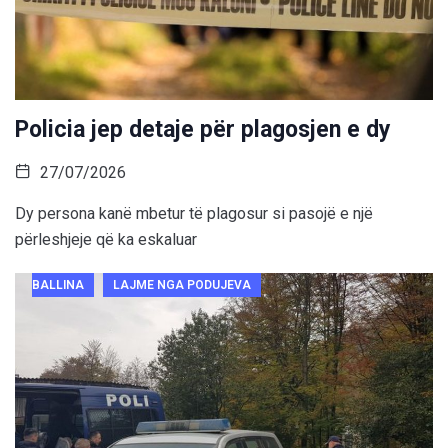
Policia jep detaje për plagosjen e dy
27/07/2026
Dy persona kanë mbetur të plagosur si pasojë e një
përleshjeje që ka eskaluar
BALLINA
LAJME NGA PODUJEVA