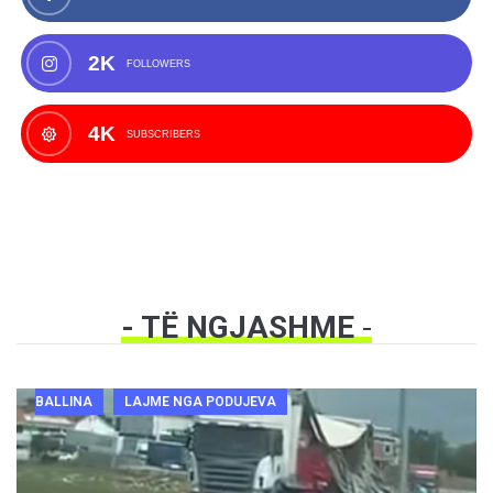
2K
FOLLOWERS
4K
SUBSCRIBERS
- TË NGJASHME
-
BALLINA
LAJME NGA PODUJEVA