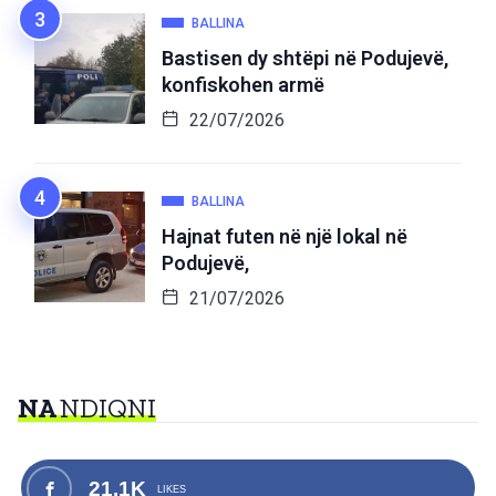
BALLINA
Bastisen dy shtëpi në Podujevë,
konfiskohen armë
22/07/2026
BALLINA
Hajnat futen në një lokal në
Podujevë,
21/07/2026
NA
NDIQNI
21.1K
LIKES