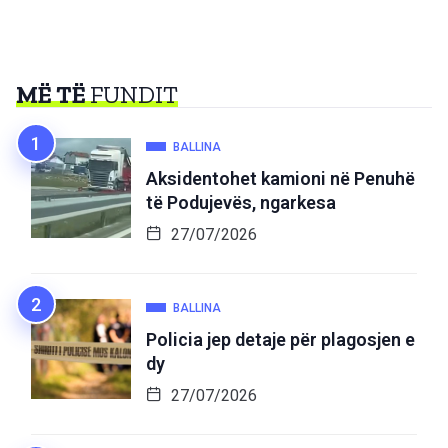
MË TË
FUNDIT
BALLINA
Aksidentohet kamioni në Penuhë
të Podujevës, ngarkesa
27/07/2026
BALLINA
Policia jep detaje për plagosjen e
dy
27/07/2026