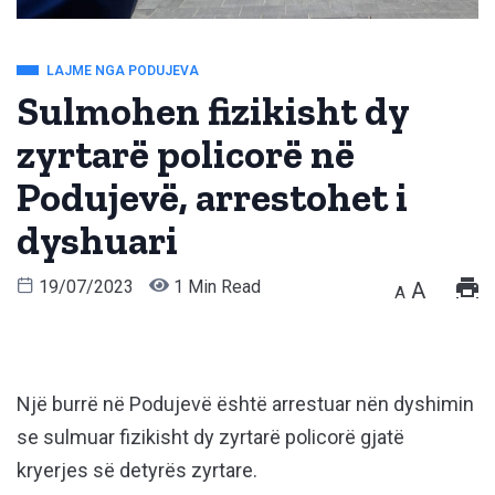
LAJME NGA PODUJEVA
Sulmohen fizikisht dy
zyrtarë policorë në
Podujevë, arrestohet i
dyshuari
19/07/2023
1 Min Read
A
A
Një burrë në Podujevë është arrestuar nën dyshimin
se sulmuar fizikisht dy zyrtarë policorë gjatë
kryerjes së detyrës zyrtare.