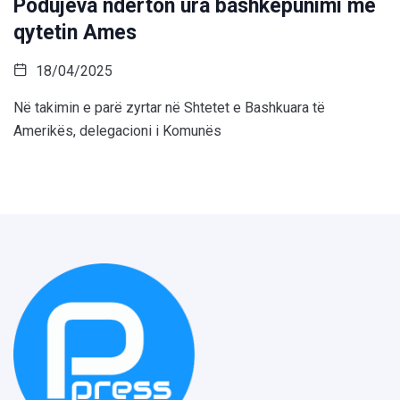
Podujeva ndërton ura bashkëpunimi me
qytetin Ames
18/04/2025
Në takimin e parë zyrtar në Shtetet e Bashkuara të
Amerikës, delegacioni i Komunës