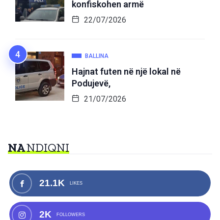
konfiskohen armë
22/07/2026
BALLINA
Hajnat futen në një lokal në
Podujevë,
21/07/2026
NA
NDIQNI
21.1K
LIKES
2K
FOLLOWERS