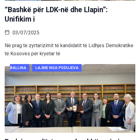
“Bashkë për LDK-në dhe Llapin”:
Unifikim i
03/07/2025
Në prag të zyrtarizimit të kandidatit të Lidhjes Demokratike
të Kosovës për kryetar të
BALLINA
LAJME NGA PODUJEVA