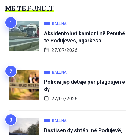
MË TË
FUNDIT
BALLINA
Aksidentohet kamioni në Penuhë
të Podujevës, ngarkesa
27/07/2026
BALLINA
Policia jep detaje për plagosjen e
dy
27/07/2026
BALLINA
Bastisen dy shtëpi në Podujevë,