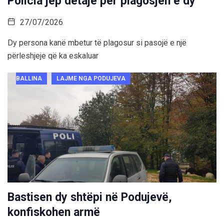
Policia jep detaje për plagosjen e dy
27/07/2026
Dy persona kanë mbetur të plagosur si pasojë e një
përleshjeje që ka eskaluar
BALLINA
LAJME NGA PODUJEVA
Bastisen dy shtëpi në Podujevë,
konfiskohen armë