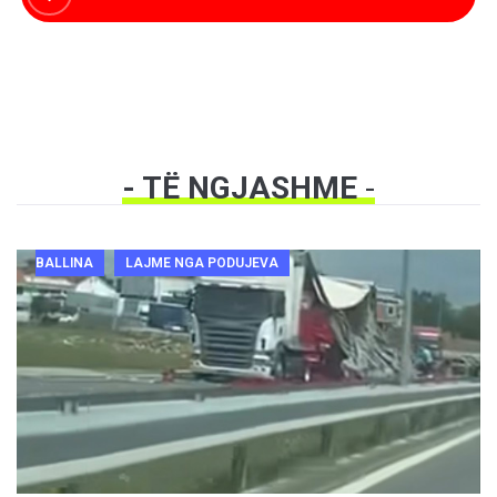
- TË NGJASHME
-
BALLINA
LAJME NGA PODUJEVA