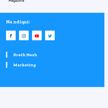
Magazina
Na ndiqni:
Rreth Nesh
Marketing