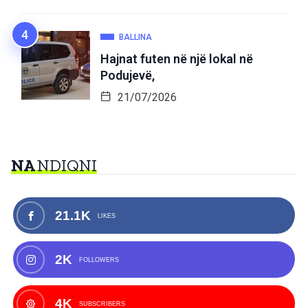
BALLINA
Hajnat futen në një lokal në
Podujevë,
21/07/2026
NA
NDIQNI
21.1K
LIKES
2K
FOLLOWERS
4K
SUBSCRIBERS