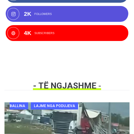
2K
FOLLOWERS
4K
SUBSCRIBERS
- TË NGJASHME
-
BALLINA
LAJME NGA PODUJEVA