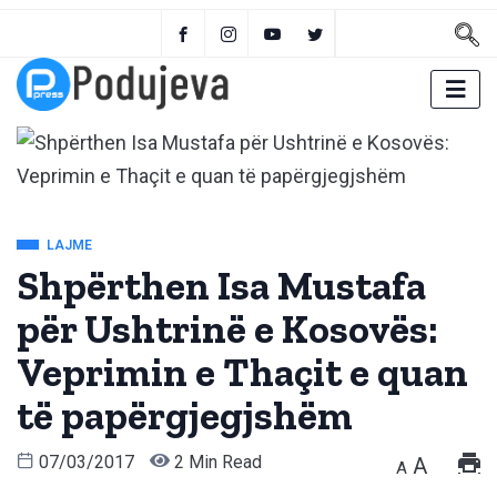
LAJME
Shpërthen Isa Mustafa
për Ushtrinë e Kosovës:
Veprimin e Thaçit e quan
të papërgjegjshëm
07/03/2017
2 Min Read
A
A