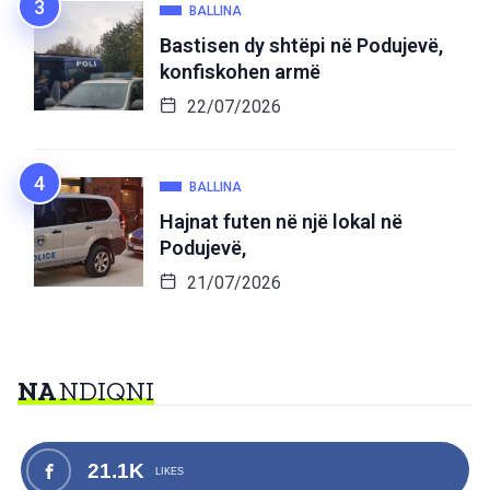
BALLINA
Bastisen dy shtëpi në Podujevë,
konfiskohen armë
22/07/2026
BALLINA
Hajnat futen në një lokal në
Podujevë,
21/07/2026
NA
NDIQNI
21.1K
LIKES