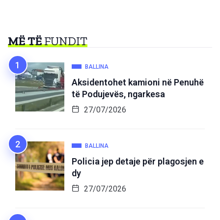
MË TË
FUNDIT
BALLINA
Aksidentohet kamioni në Penuhë
të Podujevës, ngarkesa
27/07/2026
BALLINA
Policia jep detaje për plagosjen e
dy
27/07/2026