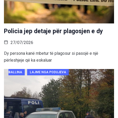
Policia jep detaje për plagosjen e dy
27/07/2026
Dy persona kanë mbetur të plagosur si pasojë e një
përleshjeje që ka eskaluar
BALLINA
LAJME NGA PODUJEVA