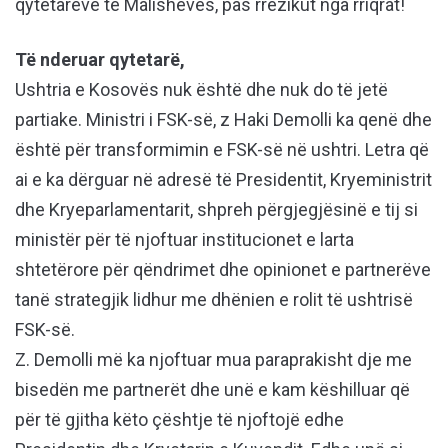
qytetarëve të Malishevës, pas rrezikut nga rriqrat!
Të nderuar qytetarë,
Ushtria e Kosovës nuk është dhe nuk do të jetë
partiake. Ministri i FSK-së, z Haki Demolli ka qenë dhe
është për transformimin e FSK-së në ushtri. Letra që
ai e ka dërguar në adresë të Presidentit, Kryeministrit
dhe Kryeparlamentarit, shpreh përgjegjësinë e tij si
ministër për të njoftuar institucionet e larta
shtetërore për qëndrimet dhe opinionet e partnerëve
tanë strategjik lidhur me dhënien e rolit të ushtrisë
FSK-së.
Z. Demolli më ka njoftuar mua paraprakisht dje me
bisedën me partnerët dhe unë e kam këshilluar që
për të gjitha këto çështje të njoftojë edhe