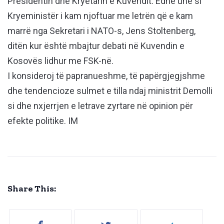
Presidentin dhe Kryetarin e Kuvendit. Edhe unë si
Kryeministër i kam njoftuar me letrën që e kam
marrë nga Sekretari i NATO-s, Jens Stoltenberg,
ditën kur është mbajtur debati në Kuvendin e
Kosovës lidhur me FSK-në.
I konsideroj të papranueshme, të papërgjegjshme
dhe tendencioze sulmet e tilla ndaj ministrit Demolli
si dhe nxjerrjen e letrave zyrtare në opinion për
efekte politike. IM
Share This: