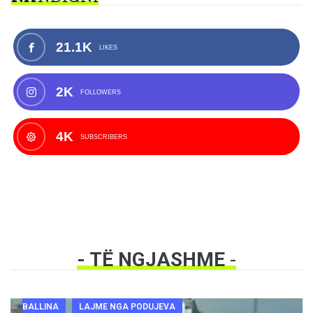
21.1K
LIKES
2K
FOLLOWERS
4K
SUBSCRIBERS
- TË NGJASHME
-
BALLINA
LAJME NGA PODUJEVA