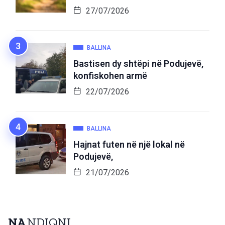
27/07/2026
BALLINA
Bastisen dy shtëpi në Podujevë,
konfiskohen armë
22/07/2026
BALLINA
Hajnat futen në një lokal në
Podujevë,
21/07/2026
NA
NDIQNI