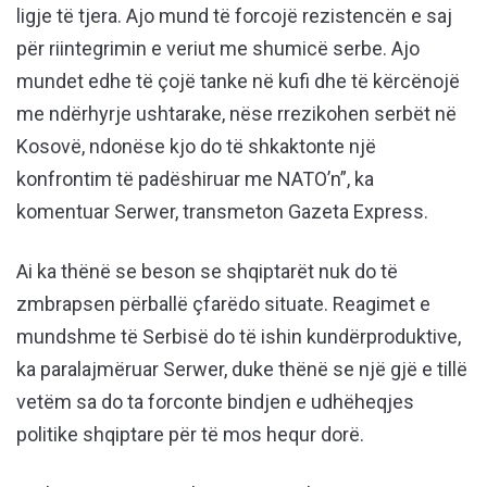
ligje të tjera. Ajo mund të forcojë rezistencën e saj
për riintegrimin e veriut me shumicë serbe. Ajo
mundet edhe të çojë tanke në kufi dhe të kërcënojë
me ndërhyrje ushtarake, nëse rrezikohen serbët në
Kosovë, ndonëse kjo do të shkaktonte një
konfrontim të padëshiruar me NATO’n”, ka
komentuar Serwer, transmeton Gazeta Express.
Ai ka thënë se beson se shqiptarët nuk do të
zmbrapsen përballë çfarëdo situate. Reagimet e
mundshme të Serbisë do të ishin kundërproduktive,
ka paralajmëruar Serwer, duke thënë se një gjë e tillë
vetëm sa do ta forconte bindjen e udhëheqjes
politike shqiptare për të mos hequr dorë.