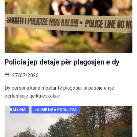
Policia jep detaje për plagosjen e dy
27/07/2026
Dy persona kanë mbetur të plagosur si pasojë e një
përleshjeje që ka eskaluar
BALLINA
LAJME NGA PODUJEVA