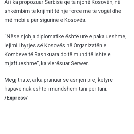
Ai i ka propozuar Serbisë që ta njohë Kosovën, në
shkëmbim të krijimit të një force më të vogël dhe
më mobile për sigurinë e Kosovës.
“Nëse njohja diplomatike është urë e pakalueshme,
lejimi i hyrjes së Kosovës në Organizatën e
Kombeve të Bashkuara do të mund të ishte e
mjaftueshme”, ka vlerësuar Serwer.
Megjithatë, ai ka pranuar se asnjëri prej këtyre
hapave nuk është i mundshëm tani për tani.
/Express/