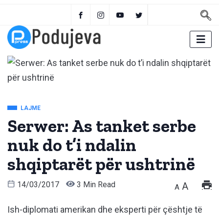
LAJME
Serwer: As tanket serbe
nuk do t’i ndalin
shqiptarët për ushtrinë
14/03/2017
3 Min Read
A
A
Ish-diplomati amerikan dhe eksperti për çështje të