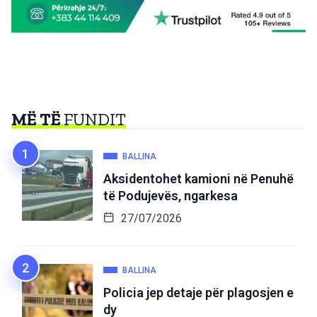
MË TË
FUNDIT
BALLINA
Aksidentohet kamioni në Penuhë
të Podujevës, ngarkesa
27/07/2026
BALLINA
Policia jep detaje për plagosjen e
dy