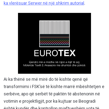
ka vlerësuar Serwer në një shkrim autorial
.
Ai ka thënë se më mirë do të kishte qenë që
transformimi i FSK’së të kishte marrë mbështetjen e
serbëve, apo që serbët të paktën të abstenonin në
votimin e projektligjit, por ka kujtuar se Beogradi
është kundër dhe kontrollon mjaftueshëm vota të