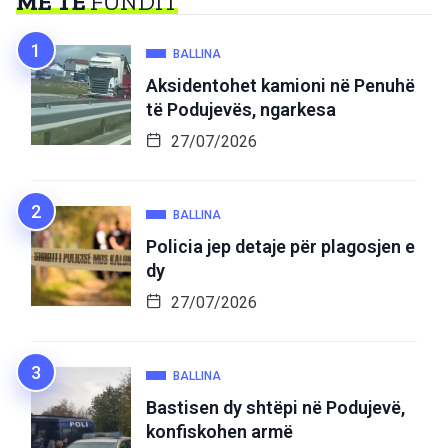
MË TË
FUNDIT
BALLINA
Aksidentohet kamioni në Penuhë
të Podujevës, ngarkesa
27/07/2026
BALLINA
Policia jep detaje për plagosjen e
dy
27/07/2026
BALLINA
Bastisen dy shtëpi në Podujevë,
konfiskohen armë