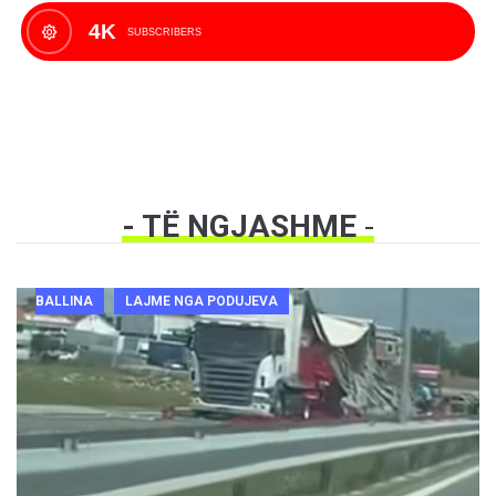
4K
SUBSCRIBERS
- TË NGJASHME
-
BALLINA
LAJME NGA PODUJEVA