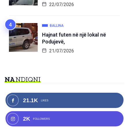
22/07/2026
BALLINA
Hajnat futen në një lokal në
Podujevë,
21/07/2026
NA
NDIQNI
21.1K
LIKES
2K
FOLLOWERS