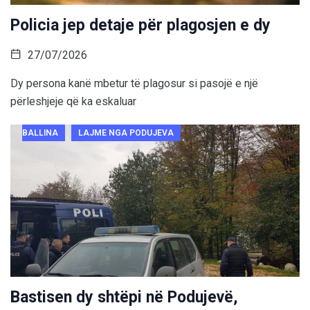
Policia jep detaje për plagosjen e dy
27/07/2026
Dy persona kanë mbetur të plagosur si pasojë e një
përleshjeje që ka eskaluar
BALLINA
LAJME NGA PODUJEVA
Bastisen dy shtëpi në Podujevë,