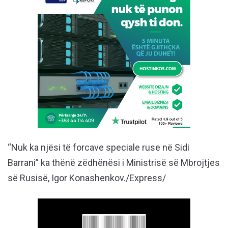
“Nuk ka njësi të forcave speciale ruse në Sidi
Barrani” ka thënë zëdhënësi i Ministrisë së Mbrojtjes
së Rusisë, Igor Konashenkov./Express/