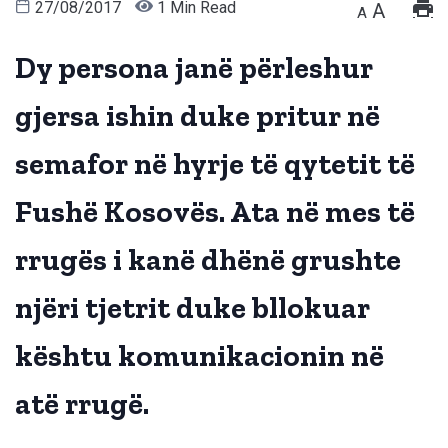
27/08/2017
1 Min Read
A
A
Dy persona janë përleshur
gjersa ishin duke pritur në
semafor në hyrje të qytetit të
Fushë Kosovës. Ata në mes të
rrugës i kanë dhënë grushte
njëri tjetrit duke bllokuar
kështu komunikacionin në
atë rrugë.