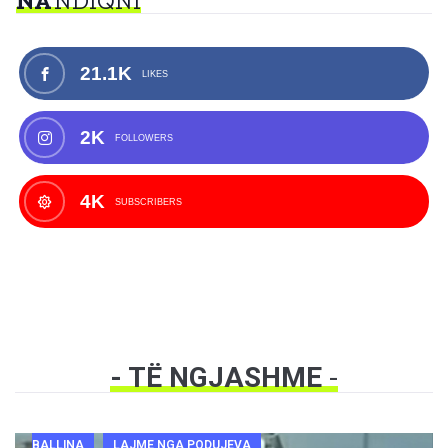
NA
NDIQNI
21.1K
LIKES
2K
FOLLOWERS
4K
SUBSCRIBERS
- TË NGJASHME
-
BALLINA
LAJME NGA PODUJEVA