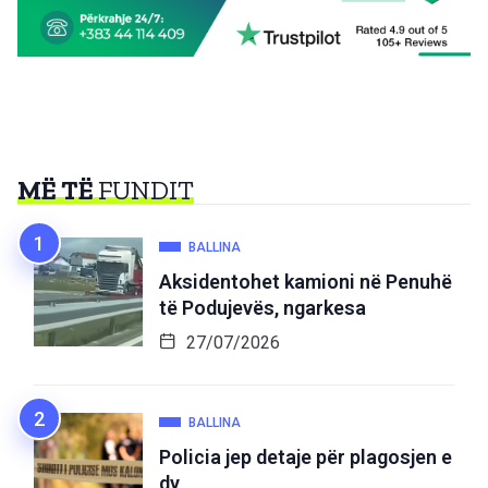
MË TË
FUNDIT
BALLINA
Aksidentohet kamioni në Penuhë
të Podujevës, ngarkesa
27/07/2026
BALLINA
Policia jep detaje për plagosjen e
dy