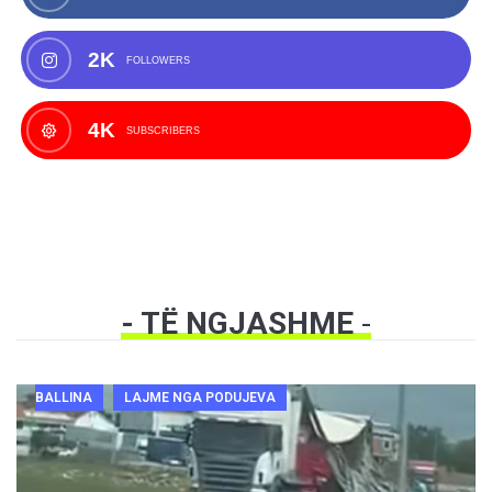
2K
FOLLOWERS
4K
SUBSCRIBERS
- TË NGJASHME
-
BALLINA
LAJME NGA PODUJEVA