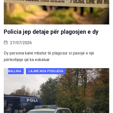
Policia jep detaje për plagosjen e dy
27/07/2026
Dy persona kanë mbetur të plagosur si pasojë e një
përleshjeje që ka eskaluar
BALLINA
LAJME NGA PODUJEVA