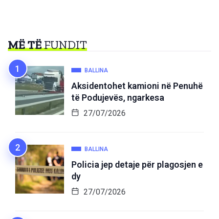
MË TË
FUNDIT
BALLINA
Aksidentohet kamioni në Penuhë
të Podujevës, ngarkesa
27/07/2026
BALLINA
Policia jep detaje për plagosjen e
dy
27/07/2026