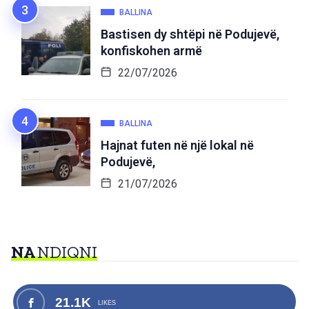
BALLINA
Bastisen dy shtëpi në Podujevë,
konfiskohen armë
22/07/2026
BALLINA
Hajnat futen në një lokal në
Podujevë,
21/07/2026
NA
NDIQNI
21.1K
LIKES