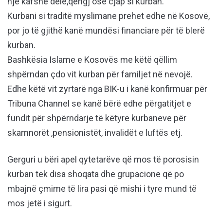
një kafshë dele,qengj ose cjap si kurban.
Kurbani si traditë myslimane prehet edhe në Kosovë,
por jo të gjithë kanë mundësi financiare për të blerë
kurban.
Bashkësia Islame e Kosovës me këtë qëllim
shpërndan çdo vit kurban për familjet në nevojë.
Edhe këtë vit zyrtarë nga BIK-u i kanë konfirmuar për
Tribuna Channel se kanë bërë edhe përgatitjet e
fundit për shpërndarje të këtyre kurbaneve për
skamnorët ,pensionistët, invalidët e luftës etj.
Gerguri u bëri apel qytetarëve që mos të porosisin
kurban tek disa shoqata dhe grupacione që po
mbajnë çmime të lira pasi që mishi i tyre mund të
mos jetë i sigurt.