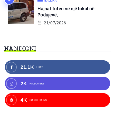
BALLINA
Hajnat futen në një lokal në
Podujevë,
21/07/2026
NA
NDIQNI
21.1K
LIKES
2K
FOLLOWERS
4K
SUBSCRIBERS