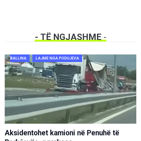
- TË NGJASHME
-
BALLINA
LAJME NGA PODUJEVA
Aksidentohet kamioni në Penuhë të