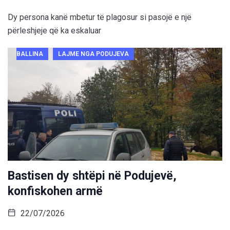
Dy persona kanë mbetur të plagosur si pasojë e një
përleshjeje që ka eskaluar
BALLINA
LAJME NGA PODUJEVA
Bastisen dy shtëpi në Podujevë,
konfiskohen armë
22/07/2026