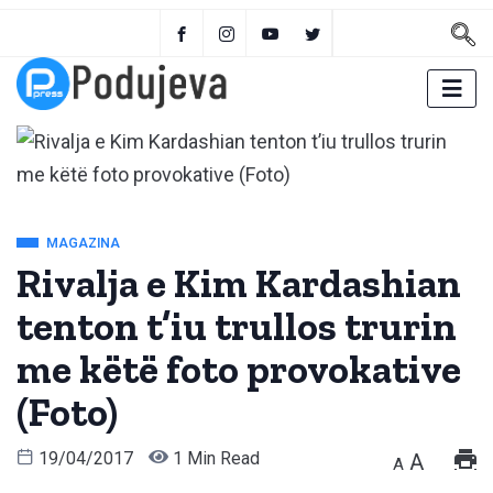
MAGAZINA
Rivalja e Kim Kardashian
tenton t’iu trullos trurin
me këtë foto provokative
(Foto)
19/04/2017
1 Min Read
A
A