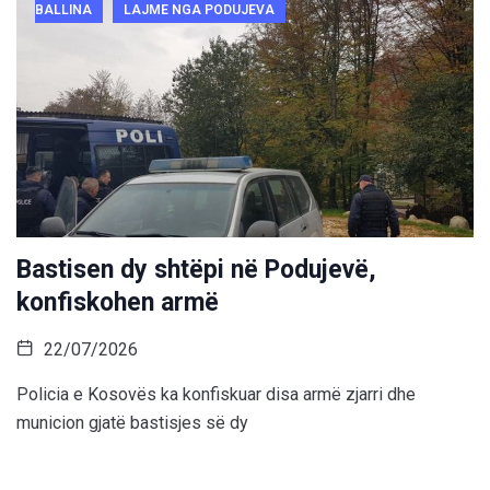
BALLINA
LAJME NGA PODUJEVA
Bastisen dy shtëpi në Podujevë,
konfiskohen armë
22/07/2026
Policia e Kosovës ka konfiskuar disa armë zjarri dhe
municion gjatë bastisjes së dy