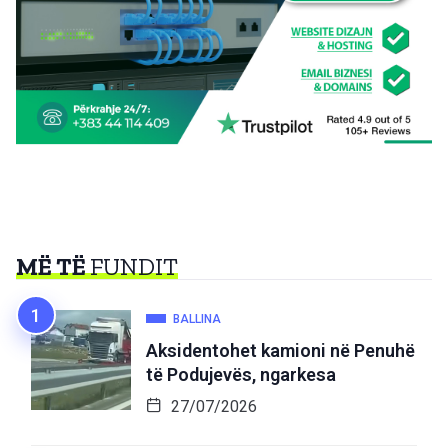
MË TË
FUNDIT
BALLINA
Aksidentohet kamioni në Penuhë
të Podujevës, ngarkesa
27/07/2026