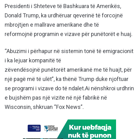
Presidenti i Shteteve të Bashkuara të Amerikës,
Donald Trump, ka urdhëruar qeverinë të forcojnë
mbrojtjen e mallrave amerikane dhe të
reformojnë programin e vizave për punëtorët e huaj.
“Abuzimi i përhapur në sistemin tonë të emigracionit
i ka lejuar kompanitë të
zëvendësojnë punëtorët amerikanë me të huajt, për
një pagë më të ulët”, ka thënë Trump duke njoftuar
se programi i vizave do të ndalet.Ai nënshkroi urdhrin
e bujshëm pas një vizite në një fabrikë në
Wisconsin, shkruan “Fox News”.