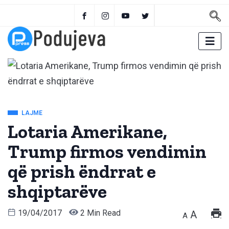
LAJME
Lotaria Amerikane,
Trump firmos vendimin
që prish ëndrrat e
shqiptarëve
19/04/2017
2 Min Read
A
A