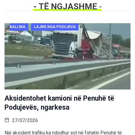
- TË NGJASHME
-
BALLINA
LAJME NGA PODUJEVA
Aksidentohet kamioni në Penuhë të
Podujevës, ngarkesa
27/07/2026
Një aksident trafiku ka ndodhur sot në fshatin Penuhë të