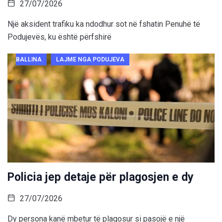
27/07/2026
Një aksident trafiku ka ndodhur sot në fshatin Penuhë të
Podujevës, ku është përfshirë
BALLINA
LAJME NGA PODUJEVA
Policia jep detaje për plagosjen e dy
27/07/2026
Dy persona kanë mbetur të plagosur si pasojë e një