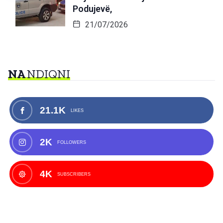
Podujevë,
21/07/2026
NA
NDIQNI
21.1K
LIKES
2K
FOLLOWERS
4K
SUBSCRIBERS