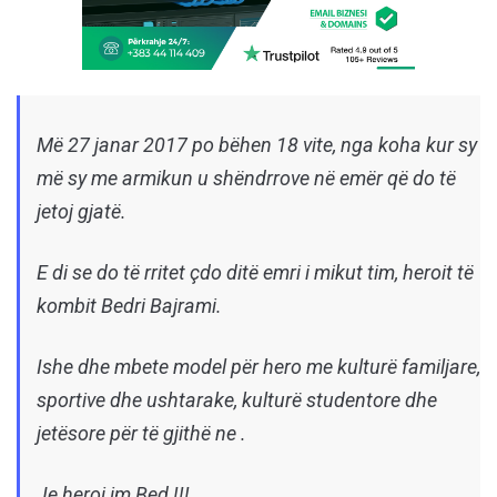
Më 27 janar 2017 po bëhen 18 vite, nga koha kur sy
më sy me armikun u shëndrrove në emër që do të
jetoj gjatë.
E di se do të rritet çdo ditë emri i mikut tim, heroit të
kombit Bedri Bajrami.
Ishe dhe mbete model për hero me kulturë familjare,
sportive dhe ushtarake, kulturë studentore dhe
jetësore për të gjithë ne .
Je heroi im Bed !!!