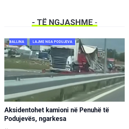
- TË NGJASHME
-
BALLINA
LAJME NGA PODUJEVA
Aksidentohet kamioni në Penuhë të
Podujevës, ngarkesa