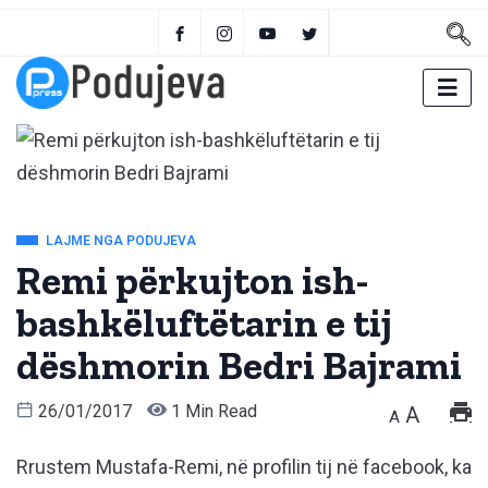
LAJME NGA PODUJEVA
Remi përkujton ish-
bashkëluftëtarin e tij
dëshmorin Bedri Bajrami
26/01/2017
1 Min Read
A
A
Rrustem Mustafa-Remi, në profilin tij në facebook, ka