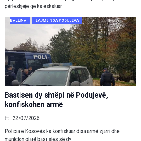
përleshjeje që ka eskaluar
BALLINA
LAJME NGA PODUJEVA
Bastisen dy shtëpi në Podujevë,
konfiskohen armë
22/07/2026
Policia e Kosovës ka konfiskuar disa armë zjarri dhe
municion gjatë bastisjes së dy