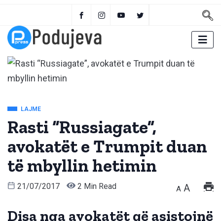
LAJME
Rasti “Russiagate”,
avokatët e Trumpit duan
të mbyllin hetimin
21/07/2017
2 Min Read
A
A
Disa nga avokatët që asistojnë