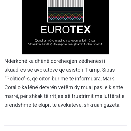
Ndërkohë ka dhënë dorëheqjen zëdhënësi i
skuadrës së avokatëve që asiston Trump. Sipas
“Politico”-s, që citon burime të informuara, Mark
Corallo ka lënë detyrën vetëm dy muaj pasi e kishte
marrë, për shkak të rritjes së frustrimit me luftërat e
brendshme të ekipit të avokatëve, shkruan gazeta.