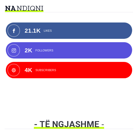
NA
NDIQNI
21.1K
LIKES
2K
FOLLOWERS
4K
SUBSCRIBERS
- TË NGJASHME
-