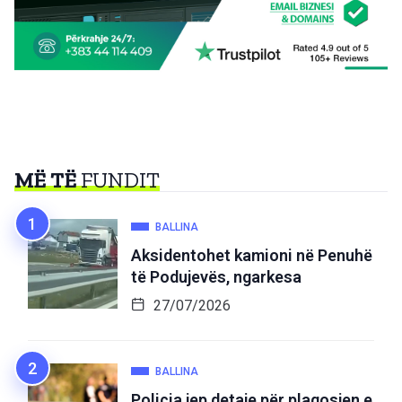
MË TË
FUNDIT
BALLINA
Aksidentohet kamioni në Penuhë
të Podujevës, ngarkesa
27/07/2026
BALLINA
Policia jep detaje për plagosjen e