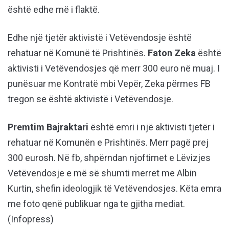
është edhe më i flaktë.
Edhe një tjetër aktivistë i Vetëvendosje është
rehatuar në Komunë të Prishtinës.
Faton Zeka
është
aktivisti i Vetëvendosjes që merr 300 euro në muaj. I
punësuar me Kontratë mbi Vepër, Zeka përmes FB
tregon se është aktivistë i Vetëvendosje.
Premtim Bajraktari
është emri i një aktivisti tjetër i
rehatuar në Komunën e Prishtinës. Merr pagë prej
300 eurosh. Në fb, shpërndan njoftimet e Lëvizjes
Vetëvendosje e më së shumti merret me Albin
Kurtin, shefin ideologjik të Vetëvendosjes. Këta emra
me foto qenë publikuar nga te gjitha mediat.
(Infopress)