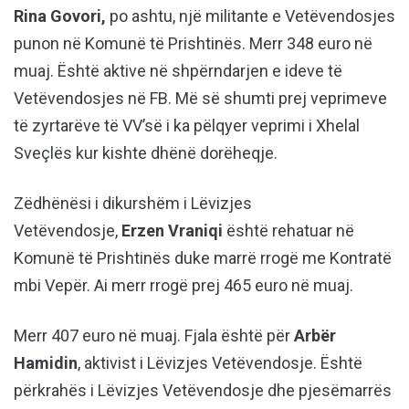
Rina Govori,
po ashtu, një militante e Vetëvendosjes
punon në Komunë të Prishtinës. Merr 348 euro në
muaj. Është aktive në shpërndarjen e ideve të
Vetëvendosjes në FB. Më së shumti prej veprimeve
të zyrtarëve të VV’së i ka pëlqyer veprimi i Xhelal
Sveçlës kur kishte dhënë dorëheqje.
Zëdhënësi i dikurshëm i Lëvizjes
Vetëvendosje,
Erzen Vraniqi
është rehatuar në
Komunë të Prishtinës duke marrë rrogë me Kontratë
mbi Vepër. Ai merr rrogë prej 465 euro në muaj.
Merr 407 euro në muaj. Fjala është për
Arbër
Hamidin
, aktivist i Lëvizjes Vetëvendosje. Është
përkrahës i Lëvizjes Vetëvendosje dhe pjesëmarrës