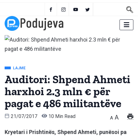
LAJME
Auditori: Shpend Ahmeti
harxhoi 2.3 mln € për
pagat e 486 militantëve
21/07/2017
10 Min Read
A
A
Kryetari i Prishtinës, Shpend Ahmeti, punësoi pa