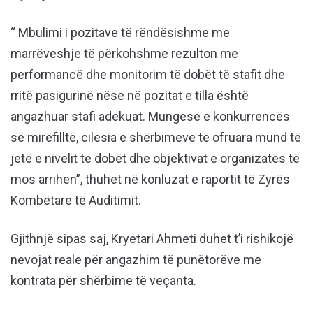
“ Mbulimi i pozitave të rëndësishme me
marrëveshje të përkohshme rezulton me
performancë dhe monitorim të dobët të stafit dhe
rritë pasigurinë nëse në pozitat e tilla është
angazhuar stafi adekuat. Mungesë e konkurrencës
së mirëfilltë, cilësia e shërbimeve të ofruara mund të
jetë e nivelit të dobët dhe objektivat e organizatës të
mos arrihen”, thuhet në konluzat e raportit të Zyrës
Kombëtare të Auditimit.
Gjithnjë sipas saj, Kryetari Ahmeti duhet t’i rishikojë
nevojat reale për angazhim të punëtorëve me
kontrata për shërbime të veçanta.