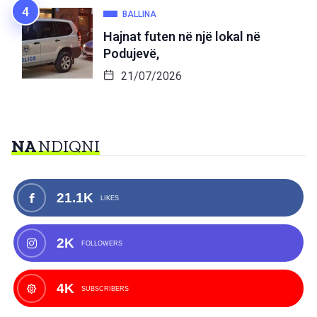
BALLINA
Hajnat futen në një lokal në
Podujevë,
21/07/2026
NA
NDIQNI
21.1K
LIKES
2K
FOLLOWERS
4K
SUBSCRIBERS