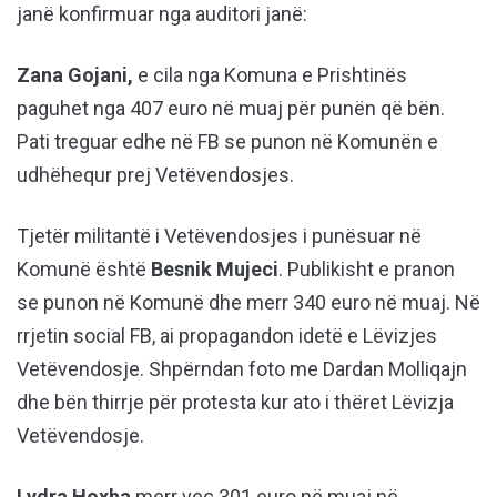
janë konfirmuar nga auditori janë:
Zana Gojani,
e cila nga Komuna e Prishtinës
paguhet nga 407 euro në muaj për punën që bën.
Pati treguar edhe në FB se punon në Komunën e
udhëhequr prej Vetëvendosjes.
Tjetër militantë i Vetëvendosjes i punësuar në
Komunë është
Besnik Mujeci
. Publikisht e pranon
se punon në Komunë dhe merr 340 euro në muaj. Në
rrjetin social FB, ai propagandon idetë e Lëvizjes
Vetëvendosje. Shpërndan foto me Dardan Molliqajn
dhe bën thirrje për protesta kur ato i thëret Lëvizja
Vetëvendosje.
Lydra Hoxha
merr veç 301 euro në muaj në