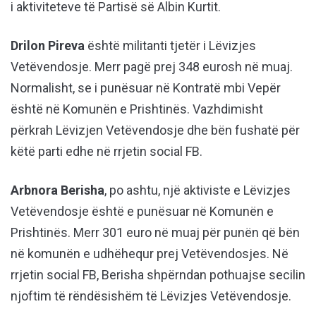
i aktiviteteve të Partisë së Albin Kurtit.
Drilon Pireva
është militanti tjetër i Lëvizjes
Vetëvendosje. Merr pagë prej 348 eurosh në muaj.
Normalisht, se i punësuar në Kontratë mbi Vepër
është në Komunën e Prishtinës. Vazhdimisht
përkrah Lëvizjen Vetëvendosje dhe bën fushatë për
këtë parti edhe në rrjetin social FB.
Arbnora Berisha
, po ashtu, një aktiviste e Lëvizjes
Vetëvendosje është e punësuar në Komunën e
Prishtinës. Merr 301 euro në muaj për punën që bën
në komunën e udhëhequr prej Vetëvendosjes. Në
rrjetin social FB, Berisha shpërndan pothuajse secilin
njoftim të rëndësishëm të Lëvizjes Vetëvendosje.