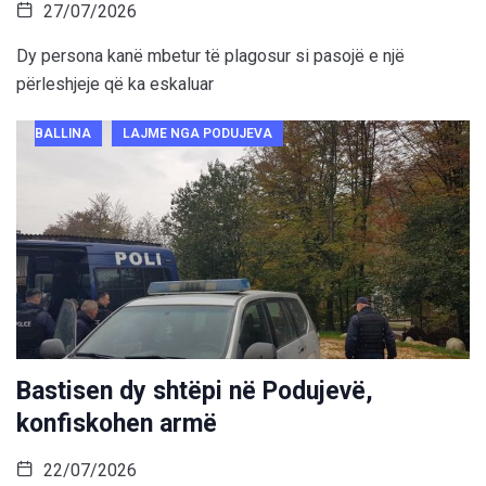
27/07/2026
Dy persona kanë mbetur të plagosur si pasojë e një
përleshjeje që ka eskaluar
BALLINA
LAJME NGA PODUJEVA
Bastisen dy shtëpi në Podujevë,
konfiskohen armë
22/07/2026