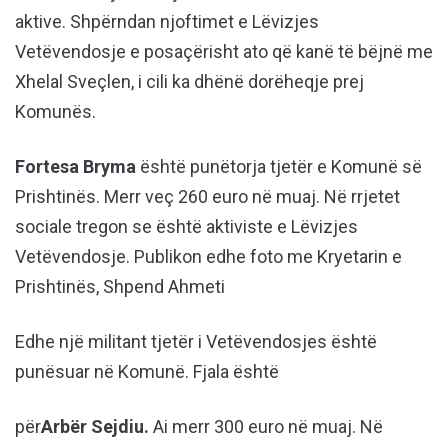
aktive. Shpërndan njoftimet e Lëvizjes
Vetëvendosje e posaçërisht ato që kanë të bëjnë me
Xhelal Sveçlen, i cili ka dhënë dorëheqje prej
Komunës.
Fortesa Bryma
është punëtorja tjetër e Komunë së
Prishtinës. Merr veç 260 euro në muaj. Në rrjetet
sociale tregon se është aktiviste e Lëvizjes
Vetëvendosje. Publikon edhe foto me Kryetarin e
Prishtinës, Shpend Ahmeti
Edhe një militant tjetër i Vetëvendosjes është
punësuar në Komunë. Fjala është
për
Arbër Sejdiu.
Ai merr 300 euro në muaj. Në