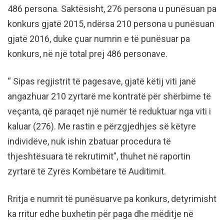
486 persona. Saktësisht, 276 persona u punësuan pa
konkurs gjatë 2015, ndërsa 210 persona u punësuan
gjatë 2016, duke çuar numrin e të punësuar pa
konkurs, në një total prej 486 personave.
“ Sipas regjistrit të pagesave, gjatë këtij viti janë
angazhuar 210 zyrtarë me kontratë për shërbime të
veçanta, që paraqet një numër të reduktuar nga viti i
kaluar (276). Me rastin e përzgjedhjes së këtyre
individëve, nuk ishin zbatuar procedura të
thjeshtësuara të rekrutimit”, thuhet në raportin
zyrtarë të Zyrës Kombëtare të Auditimit.
Rritja e numrit të punësuarve pa konkurs, detyrimisht
ka rritur edhe buxhetin për paga dhe mëditje në