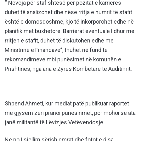
“ Nevoja për staf shtesë për pozitat e karrierës
duhet të analizohet dhe nëse rritja e numrit të stafit
është e domosdoshme, kjo të inkorporohet edhe në
planifikimet buxhetore. Barrierat eventuale lidhur me
rritjen e stafit, duhet të diskutohen edhe me
Ministrinë e Financave”, thuhet në fund të
rekomandimeve mbi punësimet në komunën e
Prishtinës, nga ana e Zyrës Kombëtare të Auditimit.
Shpend Ahmeti, kur mediat patë publikuar raportet
me gjysëm zëri pranoi punësinmet, por mohoi se ata
janë militantë të Lëvizjes Vetëvendosje.
Ne po I sjellim sërish emrat dhe fotot e disa