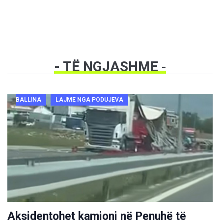
- TË NGJASHME
-
BALLINA
LAJME NGA PODUJEVA
Aksidentohet kamioni në Penuhë të