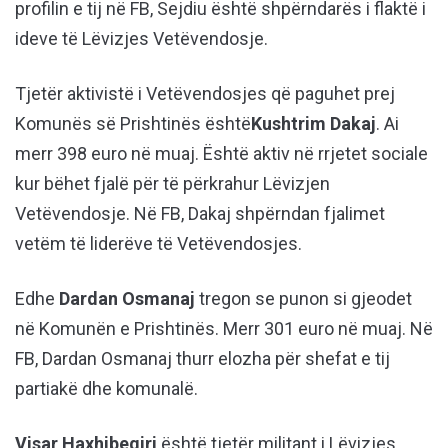
profilin e tij në FB, Sejdiu është shpërndarës i flaktë i
ideve të Lëvizjes Vetëvendosje.
Tjetër aktivistë i Vetëvendosjes që paguhet prej
Komunës së Prishtinës është
Kushtrim Dakaj
. Ai
merr 398 euro në muaj. Është aktiv në rrjetet sociale
kur bëhet fjalë për të përkrahur Lëvizjen
Vetëvendosje. Në FB, Dakaj shpërndan fjalimet
vetëm të liderëve të Vetëvendosjes.
Edhe
Dardan Osmanaj
tregon se punon si gjeodet
në Komunën e Prishtinës. Merr 301 euro në muaj. Në
FB, Dardan Osmanaj thurr elozha për shefat e tij
partiakë dhe komunalë.
Visar Haxhibeqiri
është tjetër militant i Lëvizjes