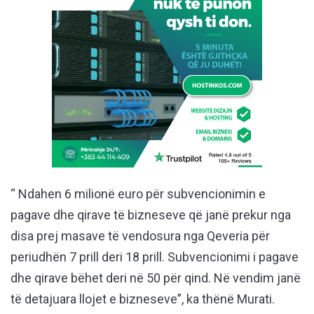
“ Ndahen 6 milionë euro për subvencionimin e
pagave dhe qirave të bizneseve që janë prekur nga
disa prej masave të vendosura nga Qeveria për
periudhën 7 prill deri 18 prill. Subvencionimi i pagave
dhe qirave bëhet deri në 50 për qind. Në vendim janë
të detajuara llojet e bizneseve”, ka thënë Murati.