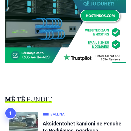
MË TË
FUNDIT
BALLINA
Aksidentohet kamioni në Penuhë
të Podujevës, ngarkesa