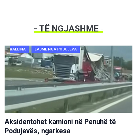
- TË NGJASHME
-
BALLINA
LAJME NGA PODUJEVA
Aksidentohet kamioni në Penuhë të
Podujevës, ngarkesa