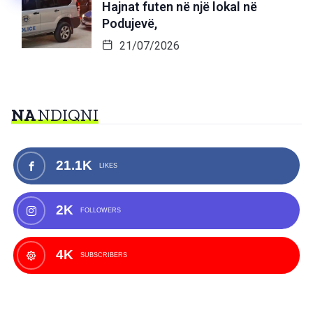
Hajnat futen në një lokal në
Podujevë,
21/07/2026
NA
NDIQNI
21.1K
LIKES
2K
FOLLOWERS
4K
SUBSCRIBERS