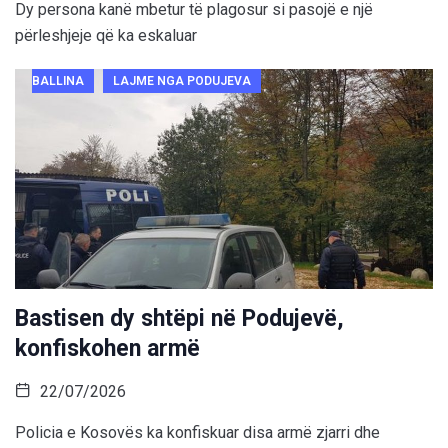
Dy persona kanë mbetur të plagosur si pasojë e një
përleshjeje që ka eskaluar
BALLINA
LAJME NGA PODUJEVA
Bastisen dy shtëpi në Podujevë,
konfiskohen armë
22/07/2026
Policia e Kosovës ka konfiskuar disa armë zjarri dhe