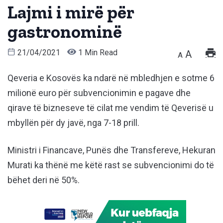
Lajmi i mirë për
gastronominë
21/04/2021
1 Min Read
A
A
Qeveria e Kosovës ka ndarë në mbledhjen e sotme 6
milionë euro për subvencionimin e pagave dhe
qirave të bizneseve të cilat me vendim të Qeverisë u
mbyllën për dy javë, nga 7-18 prill.
Ministri i Financave, Punës dhe Transfereve, Hekuran
Murati ka thënë me këtë rast se subvencionimi do të
bëhet deri në 50%.