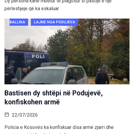
Dy persona kanë mbetur të plagosur si pasojë e një
përleshjeje që ka eskaluar
BALLINA
LAJME NGA PODUJEVA
Bastisen dy shtëpi në Podujevë,
konfiskohen armë
22/07/2026
Policia e Kosovës ka konfiskuar disa armë zjarri dhe