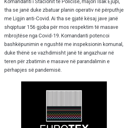
Komandanti i Stacionit të Policisë, majori Isak Ejupi,
tha se janë duke zbatuar planin operativ në përputhje
me Ligjin anti-Covid. Ai tha se gjatë kësaj jave janë
shqiptuar 156 gjoba për mos respektim të masave
mbrojtëse nga Covid-19. Komandanti potencoi
bashkëpunimin e ngushtë me inspeksionin komunal,
duke thënë se vazhdimisht janë të angazhuar në
teren për zbatimin e masave në parandalimin e
përhapjes së pandemisë.