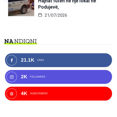
Hajnat futen në një lokal në
Podujevë,
21/07/2026
NA
NDIQNI
21.1K
LIKES
2K
FOLLOWERS
4K
SUBSCRIBERS