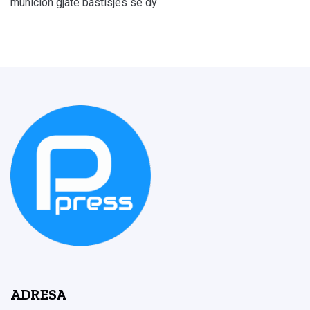
municion gjatë bastisjes së dy
ADRESA