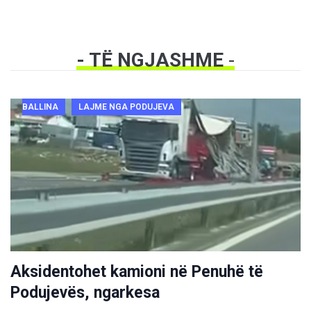
- TË NGJASHME
-
BALLINA
LAJME NGA PODUJEVA
Aksidentohet kamioni në Penuhë të
Podujevës, ngarkesa