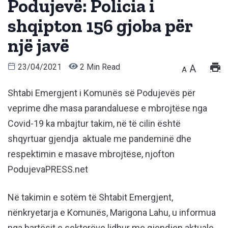
Podujevë: Policia i
shqipton 156 gjoba për
një javë
23/04/2021
2 Min Read
A
A
Shtabi Emergjent i Komunës së Podujevës për
veprime dhe masa parandaluese e mbrojtëse nga
Covid-19 ka mbajtur takim, në të cilin është
shqyrtuar gjendja aktuale me pandeminë dhe
respektimin e masave mbrojtëse, njofton
PodujevaPRESS.net
Në takimin e sotëm të Shtabit Emergjent,
nënkryetarja e Komunës, Marigona Lahu, u informua
nga bartësit e sektorëve lidhur me gjendjen aktuale