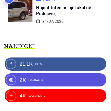
Hajnat futen në një lokal në
Podujevë,
21/07/2026
NA
NDIQNI
21.1K
LIKES
2K
FOLLOWERS
4K
SUBSCRIBERS