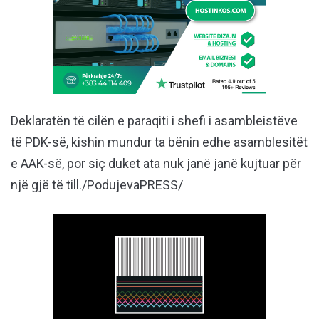
Deklaratën të cilën e paraqiti i shefi i asambleistëve
të PDK-së, kishin mundur ta bënin edhe asamblesitët
e AAK-së, por siç duket ata nuk janë janë kujtuar për
një gjë të till./PodujevaPRESS/