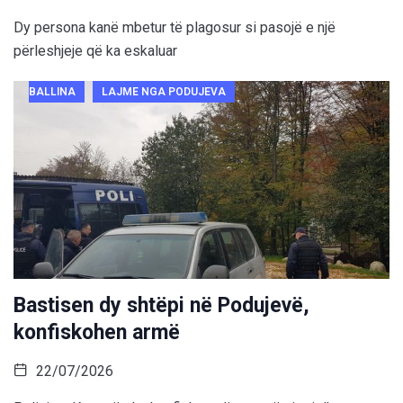
Dy persona kanë mbetur të plagosur si pasojë e një
përleshjeje që ka eskaluar
BALLINA
LAJME NGA PODUJEVA
Bastisen dy shtëpi në Podujevë,
konfiskohen armë
22/07/2026