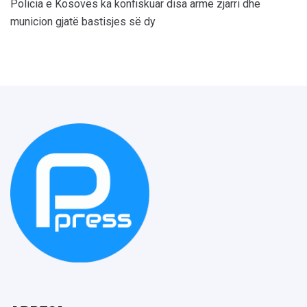
Policia e Kosovës ka konfiskuar disa armë zjarri dhe
municion gjatë bastisjes së dy