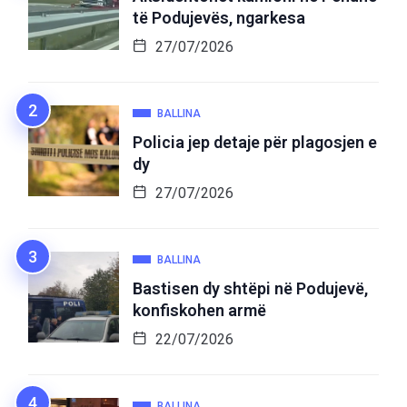
të Podujevës, ngarkesa
27/07/2026
BALLINA
Policia jep detaje për plagosjen e
dy
27/07/2026
BALLINA
Bastisen dy shtëpi në Podujevë,
konfiskohen armë
22/07/2026
BALLINA