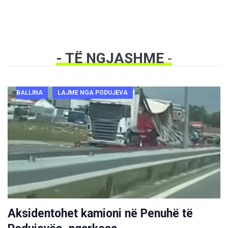
- TË NGJASHME
-
BALLINA
LAJME NGA PODUJEVA
Aksidentohet kamioni në Penuhë të