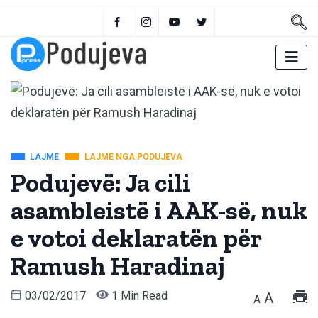
LAJME
LAJME NGA PODUJEVA
Podujevë: Ja cili
asambleistë i AAK-së, nuk
e votoi deklaratën për
Ramush Haradinaj
03/02/2017
1 Min Read
A
A