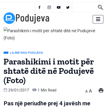
LAJME NGA PODUJEVA
Parashikimi i motit për
shtatë ditë në Podujevë
(Foto)
29/01/2017
1 Min Read
A
A
Pas një periudhe prej 4 javësh me