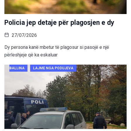
Policia jep detaje për plagosjen e dy
27/07/2026
Dy persona kanë mbetur të plagosur si pasojë e një
përleshjeje që ka eskaluar
BALLINA
LAJME NGA PODUJEVA