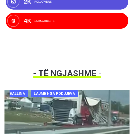
2K
FOLLOWERS
4K
SUBSCRIBERS
- TË NGJASHME
-
BALLINA
LAJME NGA PODUJEVA