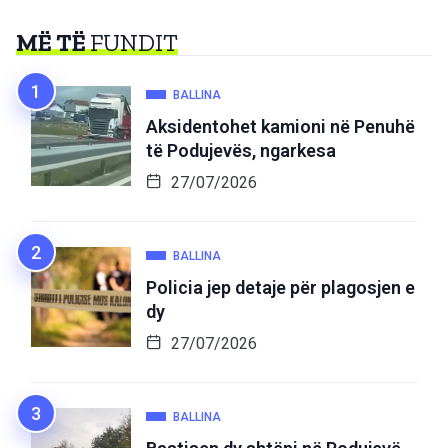
MË TË
FUNDIT
BALLINA
Aksidentohet kamioni në Penuhë
të Podujevës, ngarkesa
27/07/2026
BALLINA
Policia jep detaje për plagosjen e
dy
27/07/2026
BALLINA