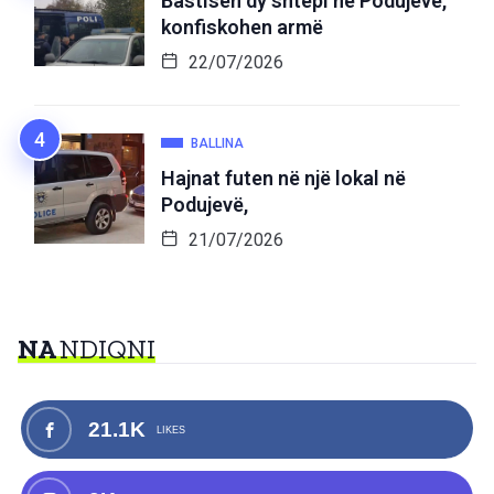
Bastisen dy shtëpi në Podujevë,
konfiskohen armë
22/07/2026
BALLINA
Hajnat futen në një lokal në
Podujevë,
21/07/2026
NA
NDIQNI
21.1K
LIKES